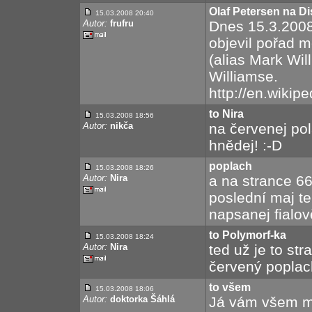
Olaf Petersen na D
15.03.2008 20:40
Autor:
frufru
Dnes 15.3.2008
objevil pořad
(alias Mark Wil
Williamse.
http://en.wikip
to Nira
15.03.2008 18:56
Autor:
nikča
na červenej pol
hnědej! :-D
poplach
15.03.2008 18:26
Autor:
Nira
a na strance 66
poslední maj t
napsanej fialov
to Polymorf-ka
15.03.2008 18:24
Autor:
Nira
ted už je to str
červený poplac
to všem
15.03.2008 18:06
Autor:
doktorka Šáhlá
Já vám všem m