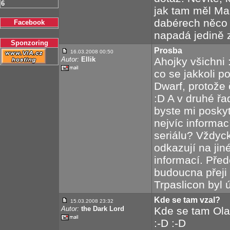
6
jak tam měl Mar
dabérech něco 
Facebook
napadá jedině 
Sponzoring
Prosba
16.03.2008 00:50
Autor:
Ellik
Ahojky všichni
co se jakkoli p
Dwarf, protože 
:D A v druhé ř
byste mi poskyt
nejvíc informac
seriálu? Vždyc
odkazují na jin
informací. Pře
budoucna přeji 
Trpaslicon byl
Kde se tam vzal?
15.03.2008 23:32
Autor:
the Dark Lord
Kde se tam Ola
:-D :-D