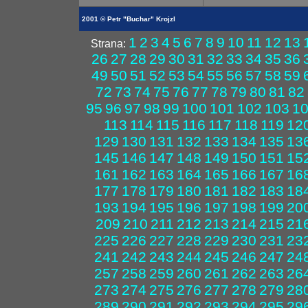
2001 © Petr "Buchar" Krojzl
1
2
3
4
5
6
7
8
9
10
11
12
13
Strana:
26
27
28
29
30
31
32
33
34
35
36
49
50
51
52
53
54
55
56
57
58
59
72
73
74
75
76
77
78
79
80
81
82
95
96
97
98
99
100
101
102
103
1
113
114
115
116
117
118
119
12
129
130
131
132
133
134
135
13
145
146
147
148
149
150
151
15
161
162
163
164
165
166
167
16
177
178
179
180
181
182
183
18
193
194
195
196
197
198
199
20
209
210
211
212
213
214
215
21
225
226
227
228
229
230
231
23
241
242
243
244
245
246
247
24
257
258
259
260
261
262
263
26
273
274
275
276
277
278
279
28
289
290
291
292
293
294
295
29