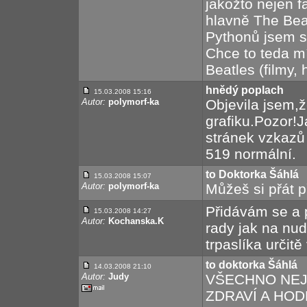
jakožto nejen 
hlavně The Bea
Pythonů jsem s
Chce to teda mí
Beatles (filmy, 
hnědý poplach
15.03.2008 15:16
Autor:
polymorf-ka
Objevila jsem,ž
grafiku.Pozor!
stránek vzkazů
519 normální.
to Doktorka Šáhlá
15.03.2008 15:07
Autor:
polymorf-ka
Můžeš si přát p
Přidávám se a p
15.03.2008 14:27
Autor:
Kochanska.K
rady jak na nud
trpaslíka určitě
to doktorka Šáhlá
14.03.2008 21:10
Autor:
Judy
VŠECHNO NEJ,
ZDRAVÍ A HOD