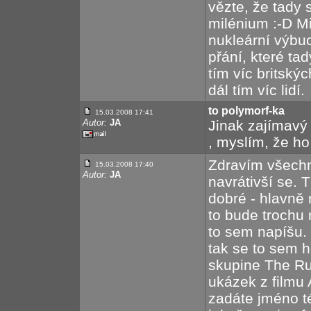
vězte, že tady
milénium :-D M
nukleární výbu
přání, které tad
tím víc britskýc
dál tím víc lidí.
to polymorf-ka
15.03.2008 17:41
Autor:
JA
Jinak zajímavý 
, myslím, že ho
Zdravím všechn
15.03.2008 17:40
Autor:
JA
navrátivší se. 
dobré - hlavně m
to bude trochu 
to sem napíšu. N
tak se to sem h
skupine The Ru
ukázek z filmu 
zadáte jméno t