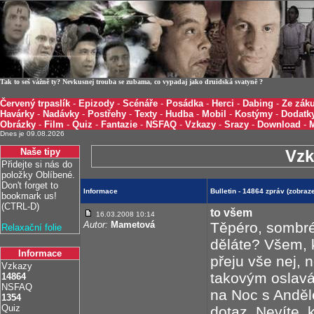
Tak to seš vážně ty? Nevkusnej trouba se zubama, co vypadaj jako druidská svatyně ?
Červený trpaslík
-
Epizody
-
Scénáře
-
Posádka
-
Herci
-
Dabing
-
Ze záku
Havárky
-
Nadávky
-
Postřehy
-
Texty
-
Hudba
-
Mobil
-
Kostýmy
-
Dodatk
Obrázky
-
Film
-
Quiz
-
Fantazie
-
NSFAQ
-
Vzkazy
-
Srazy
-
Download
-
Dnes je 09.08.2026
Naše tipy
Vzk
Přidejte si nás do
položky Oblíbené.
Don't forget to
Informace
Bulletin - 14864 zpráv (zobra
bookmark us!
(CTRL-D)
to všem
16.03.2008 10:14
Autor:
Mametová
Těpéro, sombré
Relaxační folie
děláte? Všem, k
Informace
přeju vše nej, n
Vzkazy
takovým oslavám
14864
NSFAQ
na Noc s Andě
1354
Quiz
dotaz. Nevíte, 