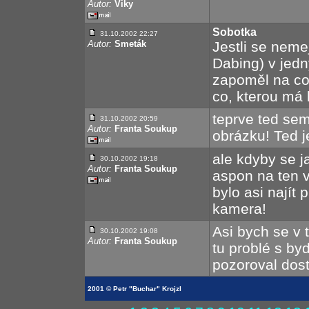
Autor:
Viky
Sobotka
31.10.2002 22:27
Autor:
Smeták
Jestli se neme
Dabing) v jedn
zapoměl na co
co, kterou má 
teprve ted sem
31.10.2002 20:59
Autor:
Franta Soukup
obrázku! Ted j
ale kdyby se j
30.10.2002 19:18
Autor:
Franta Soukup
aspon na ten v
bylo asi najít
kamera!
Asi bych se v 
30.10.2002 19:08
Autor:
Franta Soukup
tu problé s by
pozoroval dost 
2001 © Petr "Buchar" Krojzl