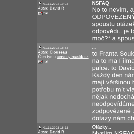
NSFAQ
01.11.2002 19:03
Autor:
David R
No to nevim, a
ODPOVEZENÝ o
spoustu otázek
odpovědi...je 
moč?* a spoust
...
01.11.2002 18:43
Autor:
Clouseau
to Franta Sou
Člen týmu
cervenytrpaslik.cz
na to ma Filma
palce. to Davi
Každý den nám 
mají většinou 
potřebu mít vl
nějak nedocház
neodpovídáme.
zodpovězené :
dotazy nám ch
Otázky...
01.11.2002 18:22
Autor:
David R
Myslim NSFAQ 