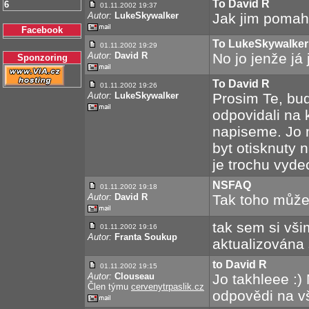
To David R
6
01.11.2002 19:37
Autor:
LukeSkywalker
Jak jim poma
Facebook
To LukeSkywalker
01.11.2002 19:29
Autor:
David R
No jo jenže já
Sponzoring
To David R
01.11.2002 19:26
Autor:
LukeSkywalker
Prosim Te, bud
odpovidali na 
napiseme. Jo 
byt otisknuty n
je trochu vyde
NSFAQ
01.11.2002 19:18
Autor:
David R
Tak toho můžet
tak sem si vši
01.11.2002 19:16
Autor:
Franta Soukup
aktualizována 
to David R
01.11.2002 19:15
Autor:
Clouseau
Jo takhleee :)
Člen týmu
cervenytrpaslik.cz
odpovědi na vš