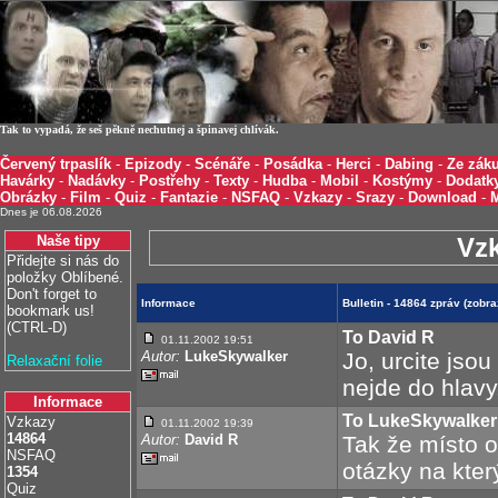
Tak to vypadá, že seš pěkně nechutnej a špinavej chlívák.
Červený trpaslík
-
Epizody
-
Scénáře
-
Posádka
-
Herci
-
Dabing
-
Ze záku
Havárky
-
Nadávky
-
Postřehy
-
Texty
-
Hudba
-
Mobil
-
Kostýmy
-
Dodatk
Obrázky
-
Film
-
Quiz
-
Fantazie
-
NSFAQ
-
Vzkazy
-
Srazy
-
Download
-
Dnes je 06.08.2026
Naše tipy
Vz
Přidejte si nás do
položky Oblíbené.
Don't forget to
Informace
Bulletin - 14864 zpráv (zob
bookmark us!
(CTRL-D)
To David R
01.11.2002 19:51
Autor:
LukeSkywalker
Jo, urcite jsou
Relaxační folie
nejde do hlavy.
Informace
To LukeSkywalker
Vzkazy
01.11.2002 19:39
14864
Autor:
David R
Tak že místo 
NSFAQ
otázky na kter
1354
Quiz