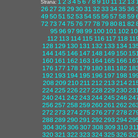
1
2
3
4
5
6
7
8
9
10
11
12
13
Strana:
26
27
28
29
30
31
32
33
34
35
36
49
50
51
52
53
54
55
56
57
58
59
72
73
74
75
76
77
78
79
80
81
82
95
96
97
98
99
100
101
102
10
112
113
114
115
116
117
118
11
128
129
130
131
132
133
134
13
144
145
146
147
148
149
150
15
160
161
162
163
164
165
166
16
176
177
178
179
180
181
182
18
192
193
194
195
196
197
198
19
208
209
210
211
212
213
214
21
224
225
226
227
228
229
230
23
240
241
242
243
244
245
246
24
256
257
258
259
260
261
262
26
272
273
274
275
276
277
278
27
288
289
290
291
292
293
294
29
304
305
306
307
308
309
310
31
320
321
322
323
324
325
326
32