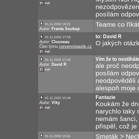
nezodpovězený
posílám odpově
Teame co říká
01.11.2002 18:21
Autor:
Franta Soukup
to: David R
01.11.2002 17:59
Autor:
Clouseau
O jakých otáz
Člen týmu
cervenytrpaslik.cz
Vím že to nestíháte
01.11.2002 17:44
Autor:
David R
ale proč neod
posílám odpověd
neodpověděli a
alespoň moje 
Fantazie
01.11.2002 15:46
Autor:
Viky
Koukám že dne
narychlo taky 
nemám šanci, l
přispěl, což je
Smeták > Nech
01.11.2002 15:41