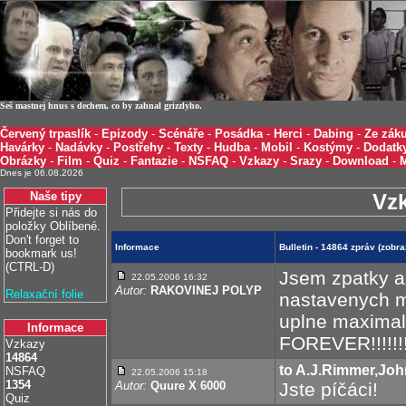
Seš mastnej hnus s dechem, co by zahnal grizzlyho.
Červený trpaslík
-
Epizody
-
Scénáře
-
Posádka
-
Herci
-
Dabing
-
Ze záku
Havárky
-
Nadávky
-
Postřehy
-
Texty
-
Hudba
-
Mobil
-
Kostýmy
-
Dodatk
Obrázky
-
Film
-
Quiz
-
Fantazie
-
NSFAQ
-
Vzkazy
-
Srazy
-
Download
-
Dnes je 06.08.2026
Naše tipy
Vz
Přidejte si nás do
položky Oblíbené.
Don't forget to
Informace
Bulletin - 14864 zpráv (zobr
bookmark us!
(CTRL-D)
Jsem zpatky a
22.05.2006 16:32
Autor:
RAKOVINEJ POLYP
Relaxační folie
nastavenych mo
uplne maxima
Informace
FOREVER!!!!!!!!!
Vzkazy
14864
to A.J.Rimmer,Jo
NSFAQ
22.05.2006 15:18
1354
Autor:
Quure X 6000
Jste píčáci!
Quiz