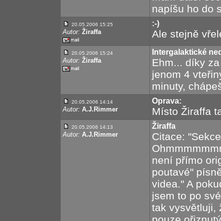
napíšu ho do 
:-)
20.05.2006 15:25
Autor:
Žiraffa
Ale stejně vřelé
Intergalaktické n
20.05.2006 15:24
Autor:
Žiraffa
Ehm... díky za
jenom 4 vteřin
minuty, chápe
Oprava:
20.05.2006 14:14
Autor:
A.J.Rimmer
Místo Žiraffa t
Žiraffa
20.05.2006 14:13
Autor:
A.J.Rimmer
Citace: "Sekc
Ohmmmmmmm. C
není přímo ori
poutavé" písně
videa." A poku
jsem to po sv
tak vysvětluji,
pouze ořiznutý