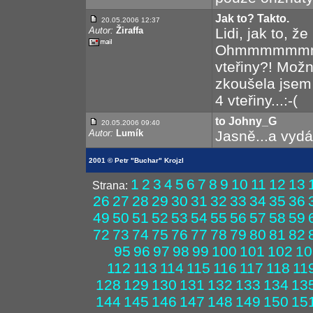
Jak to? Takto.
20.05.2006 12:37
Autor:
Žiraffa
Lidi, jak to, že
Ohmmmmmmmm
vteřiny?! Mož
zkoušela jsem 
4 vteřiny...:-(
to Johny_G
20.05.2006 09:40
Autor:
Lumík
Jasně...a vyd
2001 © Petr "Buchar" Krojzl
1
2
3
4
5
6
7
8
9
10
11
12
13
Strana:
26
27
28
29
30
31
32
33
34
35
36
49
50
51
52
53
54
55
56
57
58
59
72
73
74
75
76
77
78
79
80
81
82
95
96
97
98
99
100
101
102
10
112
113
114
115
116
117
118
11
128
129
130
131
132
133
134
13
144
145
146
147
148
149
150
15