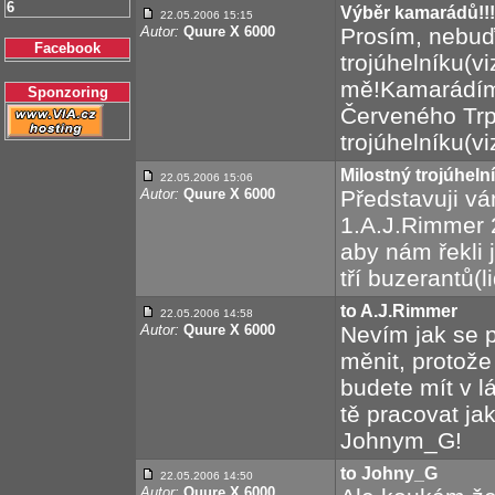
6
Výběr kamarádů!!!
22.05.2006 15:15
Autor:
Quure X 6000
Prosím, nebuď
Facebook
trojúhelníku(v
mě!Kamarádím
Sponzoring
Červeného Trpa
trojúhelníku(vi
Milostný trojúhelní
22.05.2006 15:06
Autor:
Quure X 6000
Představuji vá
1.A.J.Rimmer 
aby nám řekli 
tří buzerantů(l
to A.J.Rimmer
22.05.2006 14:58
Autor:
Quure X 6000
Nevím jak se 
měnit, protož
budete mít v 
tě pracovat ja
Johnym_G!
to Johny_G
22.05.2006 14:50
Autor:
Quure X 6000