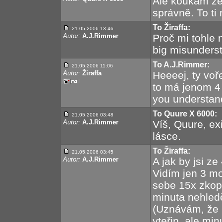
Ale koukám že 
správně. To ti
To Žiraffa:
21.05.2006 13:46
Autor:
A.J.Rimmer
Proč mi tohle n
big misunders
To A.J.Rimmer:
21.05.2006 11:06
Autor:
Žiraffa
Heeeej, ty voře
to má jenom 4 v
you understand
To Quure X 6000:
21.05.2006 03:48
Autor:
A.J.Rimmer
Víš, Quure, ex
lásce.
To Žiraffa:
21.05.2006 03:45
Autor:
A.J.Rimmer
A jak by jsi z
Vidím jen 3 mo
sebe 15x zkopí
minuta nehledě
(Uznávám, že b
vteřin, ale mi