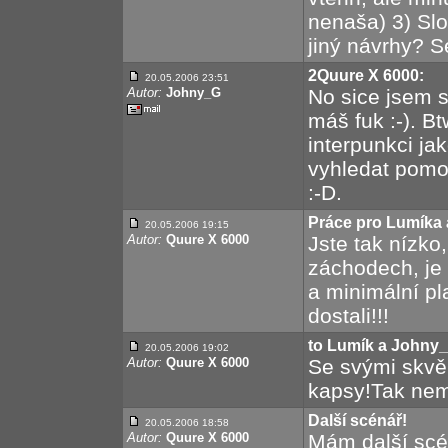
nenaša) 3) Slo
jiný návrhy? 
2Quure X 6000:
20.05.2006 23:51
Autor:
Johny_G
No sice jsem s
máš fuk :-). Bt
interpunkci ja
vyhledat pomo
:-D.
Práce pro Lumíka
20.05.2006 19:15
Autor:
Quure X 6000
Jste tak nízko
záchodech, je 
a minimální pla
dostali!!!
to Lumík a Johny
20.05.2006 19:02
Autor:
Quure X 6000
Se svými skvěl
kapsy!Tak nema
Další scénář!
20.05.2006 18:58
Autor:
Quure X 6000
Mám další scén