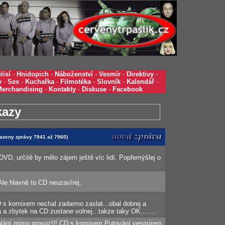
lisí
-
Hnidopich
-
Náboženství
-
Vesmír
-
Direktivy
-
y
-
Sex
-
Kuchařka
-
Filmotéka
-
Slovník
-
Kalendář
-
Merchandising
-
Kontakty
-
Diskuse
-
Facebook
kazy
brazeny zprávy 7941 až 7960)
 DVD, určitě by mělo zájem ještě víc lidí. Popřemýšlej o
 Ale hlavně to CD neuzavírej.
D s komixem nechal zadarmo zaslat...obal dobrej a
a zbytek na CD zustane volnej...takze taky OK........
volání mimo provoz!!! CD s komixem Putování vesmírem