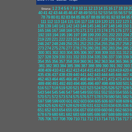
1
2
3
4
5
6
7
8
9
10
11
12
13
14
15
16
17
18
19
2
Strana:
40
41
42
43
44
45
46
47
48
49
50
51
52
53
54
55
56
57
5
78
79
80
81
82
83
84
85
86
87
88
89
90
91
92
93
94
95
111
112
113
114
115
116
117
118
119
120
121
122
123
1
138
139
140
141
142
143
144
145
146
147
148
149
150
1
165
166
167
168
169
170
171
172
173
174
175
176
177
1
192
193
194
195
196
197
198
199
200
201
202
203
204
2
219
220
221
222
223
224
225
226
227
228
229
230
231
2
246
247
248
249
250
251
252
253
254
255
256
257
258
2
273
274
275
276
277
278
279
280
281
282
283
284
285
2
300
301
302
303
304
305
306
307
308
309
310
311
312
3
327
328
329
330
331
332
333
334
335
336
337
338
339
3
354
355
356
357
358
359
360
361
362
363
364
365
366
3
381
382
383
384
385
386
387
388
389
390
391
392
393
408
409
410
411
412
413
414
415
416
417
418
419
420
4
435
436
437
438
439
440
441
442
443
444
445
446
447
4
462
463
464
465
466
467
468
469
470
471
472
473
474
4
489
490
491
492
493
494
495
496
497
498
499
500
501
5
516
517
518
519
520
521
522
523
524
525
526
527
528
5
543
544
545
546
547
548
549
550
551
552
553
554
555
5
570
571
572
573
574
575
576
577
578
579
580
581
582
5
597
598
599
600
601
602
603
604
605
606
607
608
609
6
624
625
626
627
628
629
630
631
632
633
634
635
636
6
651
652
653
654
655
656
657
658
659
660
661
662
663
6
678
679
680
681
682
683
684
685
686
687
688
689
690
6
705
706
707
708
709
710
711
712
713
714
715
716
717
7