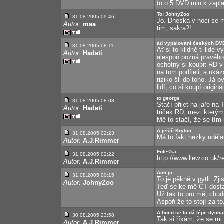
to o 5 DVD min k zapla
To: JohnyZoo
31.08.2005 09:46
Jo. Dneska v noci se mi
Autor:
maa
tim, sakra?!
ad vypalování českých DV
31.08.2005 08:11
Ať si to klidně ti lidé 
Autor:
Hadati
alespoň pozná pravého f
ochotný si koupit RD v 
na tom podíleli, a uká
riziko šli do toho. Já
lidí, co si koupí originá
to george
31.08.2005 08:03
Stačí přijet na jaře n
Autor:
Hadati
triček RD, mezi kterým
Mě to stačí, že se tím
A ještě Kryton
31.08.2005 02:23
Má to fakt hezky uděla
Autor:
A.J.Rimmer
Fote<ka
31.08.2005 02:22
http://www.llew.co.uk/
Autor:
A.J.Rimmer
Ach jo
31.08.2005 00:15
To je pěkně v pytli. Z
Autor:
JohnyZoo
Teď se ke mě ČT dost
Už tak to pro mě, chud
Aspoň že to stojí za to
A hned se tu dá lépe dýcha
30.08.2005 23:58
Tak si říkám, že se m
Autor:
A.J.Rimmer