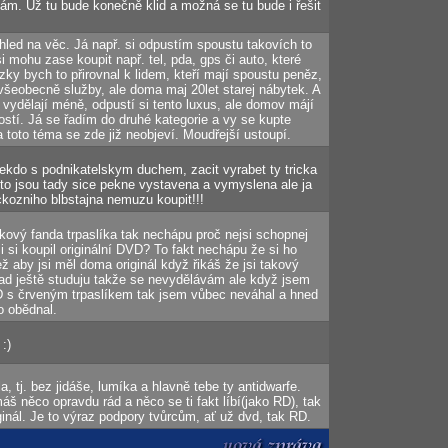
ám. Už tu bude konečně klid a možná se tu bude i řešit
áhled na věc. Já např. si odpustím spoustu takovích to
i mohu zase koupit např. tel, pda, gps či auto, které
zky bych to přirovnal k lidem, kteří mají spoustu peněz,
 všeobecně služby, ale doma maj 20let starej nábytek. A
í vydělají méně, odpustí si tento luxus, ale domov májí
tí. Já se řadím do druhé kategorie a vy se kupte
 toto téma se zde již neobjeví. Moudřejší ustoupí.
ekdo s podnikatelskym duchem, zacit vyrabet ty tricka
zto jsou tady sice pekne vystavena a vymyslena ale ja
eckozniho blbstajna nemuzu koupit!!!
akový fanda trpaslíka tak nechápu proč nejsi schopnej
i si koupil originální DVD? To fakt nechápu že si ho
ž aby jsi měl doma originál když řikáš že jsi takový
lad ještě studuju takže se nevydělávám ale když jsem
D s črveným trpaslíkem tak jsem vůbec neváhal a hned
o obědnal.
:)
a, tj. bez jidáše, lumíka a hlavně tebe ty antidwarfe.
áš něco opravdu rád a něco se ti fakt líbí(jako RD), tak
ginál. Je to výraz podpory tvůrcům, ať už dvd, tak RD.