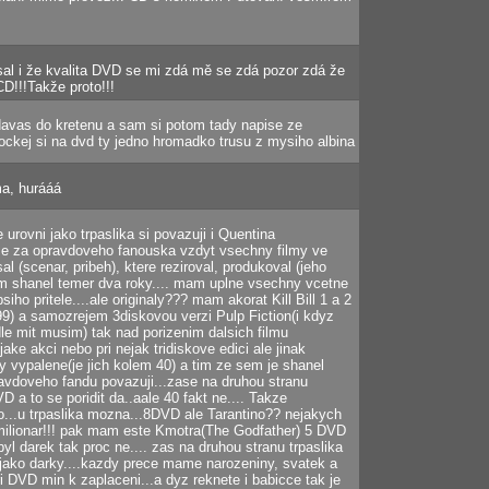
sal i že kvalita DVD se mi zdá mě se zdá pozor zdá že
CD!!!Takže proto!!!
avas do kretenu a sam si potom tady napise ze
pockej si na dvd ty jedno hromadko trusu z mysiho albina
a, hurááá
 urovni jako trpaslika si povazuji i Quentina
 se za opravdoveho fanouska vzdyt vsechny filmy ve
al (scenar, pribeh), ktere reziroval, produkoval (jeho
em shanel temer dva roky.... mam uplne vsechny vcetne
iho pritele....ale originaly??? mam akorat Kill Bill 1 a 2
199) a samozrejem 3diskovou verzi Pulp Fiction(i kdyz
dle mit musim) tak nad porizenim dalsich filmu
jake akci nebo pri nejak tridiskove edici ale jinak
 vypalene(je jich kolem 40) a tim ze sem je shanel
avdoveho fandu povazuji...zase na druhou stranu
VD a to se poridit da..aale 40 fakt ne.... Takze
...u trpaslika mozna...8DVD ale Tarantino?? nejakych
milionar!!! pak mam este Kmotra(The Godfather) 5 DVD
byl darek tak proc ne.... zas na druhou stranu trpaslika
jako darky....kazdy prece mame narozeniny, svatek a
ri DVD min k zaplaceni...a dyz reknete i babicce tak je