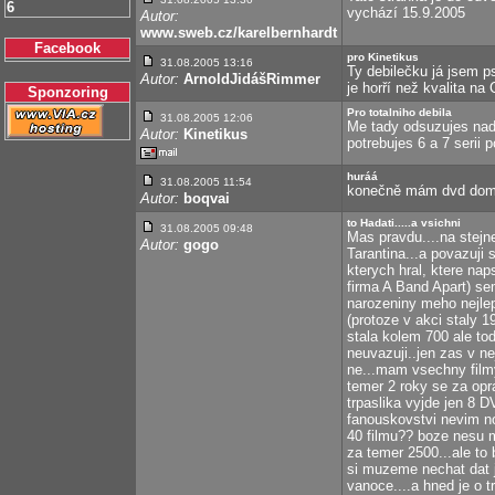
6
vychází 15.9.2005
Autor:
www.sweb.cz/karelbernhardt
Facebook
pro Kinetikus
31.08.2005 13:16
Ty debilečku já jsem p
Autor:
ArnoldJidášRimmer
je horří než kvalita na 
Sponzoring
Pro totalniho debila
31.08.2005 12:06
Me tady odsuzujes nad
Autor:
Kinetikus
potrebujes 6 a 7 serii 
huráá
31.08.2005 11:54
konečně mám dvd dom
Autor:
boqvai
to Hadati.....a vsichni
31.08.2005 09:48
Mas pravdu....na stejne
Autor:
gogo
Tarantina...a povazuji
kterych hral, ktere naps
firma A Band Apart) s
narozeniny meho nejleps
(protoze v akci staly 
stala kolem 700 ale to
neuvazuji..jen zas v ne
ne...mam vsechny filmy
temer 2 roky se za opr
trpaslika vyjde jen 8 D
fanouskovstvi nevim no
40 filmu?? boze nesu 
za temer 2500...ale to 
si muzeme nechat dat 
vanoce....a hned je o t