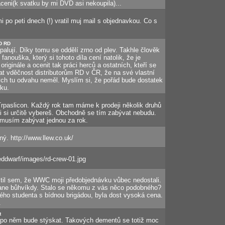
ceni(k svatku by mi DVD asi nekoupila)...
 po peti dnech (!) vratil muj mail s objednavkou. Co s
D RD
vypalují. Díky tomu se oddělí zrno od plev. Takhle člověk
anouška, který si tohoto díla cení natolik, že je
originále a ocenit tak práci herců a ostatních, kteří se
zat vděčnost distributorům RD v ČR, že na své vlastní
 bych tu odvahu neměl. Myslím si, že pořád bude dostatek
lku.
a Trpaslicon. Každý rok tam máme k prodeji několik druhů
i si určitě vybereš. Obchodně se tím zabývat nebudu.
 musím zabývat jednou za rok.
ný. http://www.llew.co.uk/
reddwarf/images/rd-crew-01.jpg
jistil sem, že WWC moji předobjednávku vůbec nedostali.
ane bůhvíkdy. Stalo se někomu z vás něco podobného?
ého studenta s bídnou brigádou, byla dost vysoká cena.
.
t
i po něm bude stýskat. Takových dementů se totiž moc