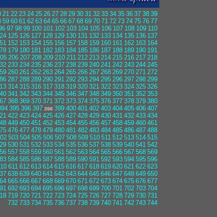
0
21
22
23
24
25
26
27
28
29
30
31
32
33
34
35
36
37
38
39
8
59
60
61
62
63
64
65
66
67
68
69
70
71
72
73
74
75
76
77
96
97
98
99
100
101
102
103
104
105
106
107
108
109
110
24
125
126
127
128
129
130
131
132
133
134
135
136
137
51
152
153
154
155
156
157
158
159
160
161
162
163
164
78
179
180
181
182
183
184
185
186
187
188
189
190
191
05
206
207
208
209
210
211
212
213
214
215
216
217
218
32
233
234
235
236
237
238
239
240
241
242
243
244
245
59
260
261
262
263
264
265
266
267
268
269
270
271
272
86
287
288
289
290
291
292
293
294
295
296
297
298
299
13
314
315
316
317
318
319
320
321
322
323
324
325
326
40
341
342
343
344
345
346
347
348
349
350
351
352
353
67
368
369
370
371
372
373
374
375
376
377
378
379
380
394
395
396
397
399
400
401
402
403
404
405
406
407
398
21
422
423
424
425
426
427
428
429
430
431
432
433
434
48
449
450
451
452
453
454
455
456
457
458
459
460
461
75
476
477
478
479
480
481
482
483
484
485
486
487
488
02
503
504
505
506
507
508
509
510
511
512
513
514
515
29
530
531
532
533
534
535
536
537
538
539
540
541
542
56
557
558
559
560
561
562
563
564
565
566
567
568
569
83
584
585
586
587
588
589
590
591
592
593
594
595
596
10
611
612
613
614
615
616
617
618
619
620
621
622
623
37
638
639
640
641
642
643
644
645
646
647
648
649
650
64
665
666
667
668
669
670
671
672
673
674
675
676
677
91
692
693
694
695
696
697
698
699
700
701
702
703
704
18
719
720
721
722
723
724
725
726
727
728
729
730
731
732
733
734
735
736
737
738
739
740
741
742
743
744