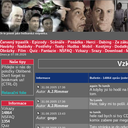
Je to prosté jako bulharská striptérka.
Červený trpaslík
-
Epizody
-
Scénáře
-
Posádka
-
Herci
-
Dabing
-
Ze záku
Havárky
-
Nadávky
-
Postřehy
-
Texty
-
Hudba
-
Mobil
-
Kostýmy
-
Dodatk
Obrázky
-
Film
-
Quiz
-
Fantazie
-
NSFAQ
-
Vzkazy
-
Srazy
-
Download
-
Dnes je 07.08.2026
Naše tipy
Vz
Přidejte si nás do
položky Oblíbené.
Don't forget to
Informace
Bulletin - 14864 zpráv (zo
bookmark us!
(CTRL-D)
again To lumík
31.08.2005 17:36
A kdyby jsi to hodil na
Autor:
A.J.Rimmer
Relaxační folie
tom.
To Lumík
31.08.2005 17:36
Informace
Hele, taky mi to pošli.
Autor:
A.J.Rimmer
Vzkazy
14864
to lumík
31.08.2005 13:43
hele rad bych si tvy C
NSFAQ
Autor:
gogo
komix zabere par mega 
1354
Quiz
Tato stránka je do od
31.08.2005 13:30