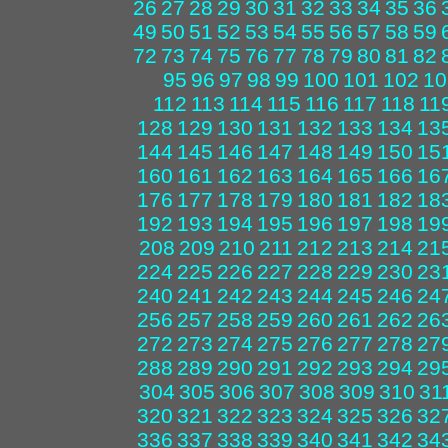
26
27
28
29
30
31
32
33
34
35
36
49
50
51
52
53
54
55
56
57
58
59
72
73
74
75
76
77
78
79
80
81
82
95
96
97
98
99
100
101
102
10
112
113
114
115
116
117
118
11
128
129
130
131
132
133
134
13
144
145
146
147
148
149
150
15
160
161
162
163
164
165
166
16
176
177
178
179
180
181
182
18
192
193
194
195
196
197
198
19
208
209
210
211
212
213
214
21
224
225
226
227
228
229
230
23
240
241
242
243
244
245
246
24
256
257
258
259
260
261
262
26
272
273
274
275
276
277
278
27
288
289
290
291
292
293
294
29
304
305
306
307
308
309
310
31
320
321
322
323
324
325
326
32
336
337
338
339
340
341
342
34