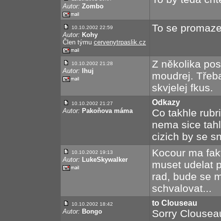
Autor:
Zombo
To se promaze
10.10.2002 22:59
Autor:
Kohy
Člen týmu
cervenytrpaslik.cz
Z několika po
10.10.2002 21:28
Autor:
Ihuj
moudrej. Třeb
skvjelej fkus.
Odkazy
10.10.2002 21:27
Autor:
Pakoňova máma
Co takhle rub
nema sice tahl
cizich by se s
Kocour ma fakt
10.10.2002 19:13
Autor:
LukeSkywalker
muset udelat p
rad, bude se m
schvalovat...
to Clouseau
10.10.2002 18:42
Autor:
Bongo
Sorry Clouseau