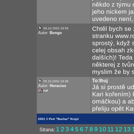
někdo z týmu c
jeho nickem j
uvedeno není, 
Chtěl bych se 
08.10.2002 19:56
Autor:
Bongo
stranku www.r
sprostý, když 
celej obsah zko
dalších)! Ted
některej z tvů
myslim že by s
To:Ihuj
05.10.2002 18:36
Autor:
Horacius
Já si prostě 
Kari kořením) 
omáčkou) a aby
přeliju opět Ka
2001 © Petr "Buchar" Krojzl
1
2
3
4
5
6
7
8
9
10
11
12
13
Strana: