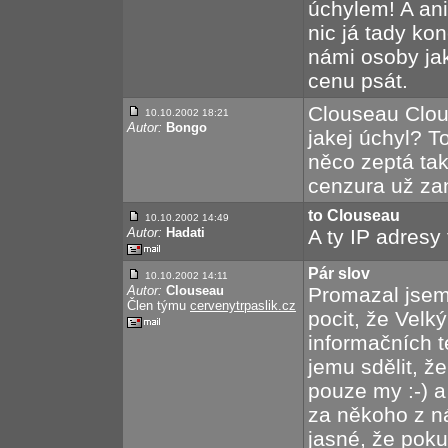
úchylem! A ani
nic já tady ko
námi osoby ja
cenu psát.
Clouseau Clou
10.10.2002 18:21
Autor:
Bongo
jakej úchyl? T
něco zeptá ta
cenzura už zan
to Clouseau
10.10.2002 14:49
Autor:
Hadati
A ty IP adresy
Pár slov
10.10.2002 14:11
Autor:
Clouseau
Promazal jsem
Člen týmu
cervenytrpaslik.cz
pocit, že Velk
informačních t
jemu sdělit, ž
pouze my :-) 
za někoho z n
jasné, že pok