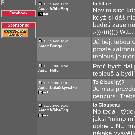
6
to blbec
11.10.2002 21:32
Autor:
WhiteEgg
Nevim sice kdo
Facebook
když si dáš nic
budeš zase ně
Sponzoring
:-)))))))))) W.E. 
Já bejt tebou 
11.10.2002 20:42
Autor:
Bongo
proste zatrhnu
teplous je moc
Proč bych dal 
11.10.2002 18:41
Autor:
Hitler
tepleuš a bydl
To Clousi (y)?
11.10.2002 17:39
Autor:
LukeSkywalker
Jo mas pravdu
cenzura. Treba
to Clouseau
11.10.2002 16:40
Autor:
WhiteEgg
No teda - týde
jaksi "mimo mí
úplně JINÉ mí
nějaké vysvětl