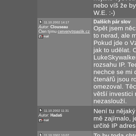
nebo víš že byc
W.E. :-)
Dalších pár slov
11.10.2002 14:17
Autor:
Clouseau
Opět jsem něc
Člen týmu
cervenytrpaslik.cz
to nerad, ale 
Pokud jde o V
jak to udělat. 
LukeSkywalker 
rozsahu IP. Te
nechce se mi d
čtenářů jsou r
omezoval. Těc
větší investici
nezaslouží.
Není tu nějak
11.10.2002 11:31
Autor:
Hadati
mě zajímalo, j
určité IP adres
To by teda cht
11.10.2002 10:07