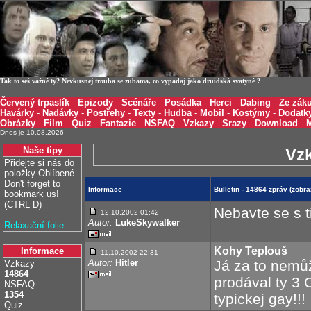
Tak to seš vážně ty? Nevkusnej trouba se zubama, co vypadaj jako druidská svatyně ?
Červený trpaslík
-
Epizody
-
Scénáře
-
Posádka
-
Herci
-
Dabing
-
Ze záku
Havárky
-
Nadávky
-
Postřehy
-
Texty
-
Hudba
-
Mobil
-
Kostýmy
-
Dodatk
Obrázky
-
Film
-
Quiz
-
Fantazie
-
NSFAQ
-
Vzkazy
-
Srazy
-
Download
-
Dnes je 10.08.2026
Naše tipy
Vz
Přidejte si nás do
položky Oblíbené.
Don't forget to
Informace
Bulletin - 14864 zpráv (zob
bookmark us!
(CTRL-D)
Nebavte se s 
12.10.2002 01:42
Autor:
LukeSkywalker
Relaxační folie
Kohy Teplouš
Informace
11.10.2002 22:31
Autor:
Hitler
Já za to nemů
Vzkazy
14864
prodával ty 3 
NSFAQ
1354
typickej gay!!!
Quiz