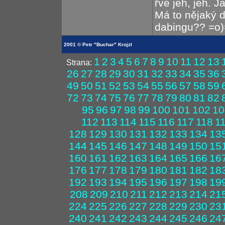
řve jeh, jeh. J
Má to nějaký 
dabingu?? =o)
2001 © Petr "Buchar" Krojzl
1
2
3
4
5
6
7
8
9
10
11
12
13
Strana:
26
27
28
29
30
31
32
33
34
35
36
49
50
51
52
53
54
55
56
57
58
59
72
73
74
75
76
77
78
79
80
81
82
95
96
97
98
99
100
101
102
10
112
113
114
115
116
117
118
1
128
129
130
131
132
133
134
13
144
145
146
147
148
149
150
15
160
161
162
163
164
165
166
16
176
177
178
179
180
181
182
18
192
193
194
195
196
197
198
19
208
209
210
211
212
213
214
21
224
225
226
227
228
229
230
23
240
241
242
243
244
245
246
24