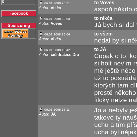
6
to Voves
06.01.2008 20:31
Autor:
nikča
aspoň někdo:o
Facebook
to nikča
06.01.2008 20:08
Autor:
Voves
Já bych si dal
Sponzoring
to všem
06.01.2008 19:06
Autor:
nikča
nedal by si ně
to JA
06.01.2008 18:42
Autor:
čičidračice Dra
Copak o to, k
si holt nevím r
mě ještě něco
už to postrádá
kterých tam dí
prostě někoho
filcky nelze nah
Jo a nebyly je
06.01.2008 18:11
Autor:
JA
takové ty náuš
uchu a tím plíš
ucha byl nějak