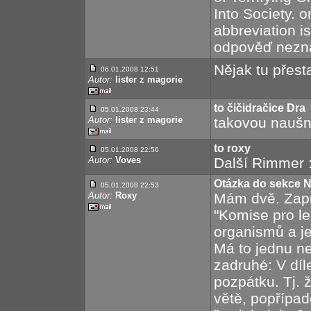
Into Society. o
abbreviation 
odpověď neznám
Nějak tu přesta
06.01.2008 12:51
Autor:
lister z magorie
to čičidračice Dra
05.01.2008 23:44
Autor:
lister z magorie
takovou naušnic
to roxy
05.01.2008 22:56
Autor:
Voves
Další Rimmer :
Otázka do sekce
05.01.2008 22:53
Autor:
Roxy
Mám dvě. Zaprv
"Komise pro leg
organismů a jej
Má to jednu ne
zadruhé: V díl
pozpátku. Tj. 
větě, popřípad