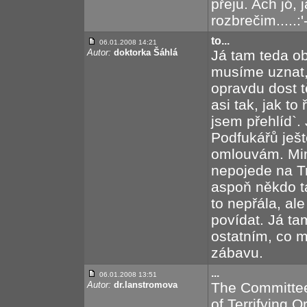
přeju. Ach jó, 
rozbrečim.....:'
to...
06.01.2008 14:21
Autor:
doktorka Šáhlá
Já tam teda ob
musíme uznat, 
opravdu dost 
asi tak, jak to 
jsem přehlíd`.
Podfukářů ješt
omlouvám. Mim
nepojede na T
aspoň někdo t
to nepřála, al
povídat. Já ta
ostatním, co mě
zábavu.
...
06.01.2008 13:51
Autor:
dr.lanstromova
The Committee 
of Terrifying 