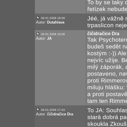
To by se taky 
řetízek nebude
Jéé, já vážně 
06.01.2008 18:09
Autor:
Dutahlava
trpaslicon nej
čičidračice Dra
06.01.2008 18:08
Autor:
JA
Tak Psychotero
budeš sedět n
kostým :-)) Ale
nejvíc užije. B
milý záporák, 
postaveno, na
proti Rimmerov
miluju hlášku:
a proti posta
tam ten Rimme
To JA: Souhla
06.01.2008 17:43
Autor:
čičidračice Dra
stará dobrá pa
skoukla Zkoušk