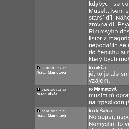
kdybych se vů
Musela jsem si
starší díl. Ná
zrovna díl Psy
Rimmsyho dost
lister z magor
nepodařilo se 
do čenichu si
který bych mohl
to nikča
06.01.2008 17:17
Autor:
Mametová
jé, to je ale 
vzájem...
to Mametová
06.01.2008 15:33
Autor:
nikča
musím tě oprav
na trpaslicon j
to dr.Šáhlá
06.01.2008 15:21
Autor:
Mametová
No super, aspo
Nemyslim to v