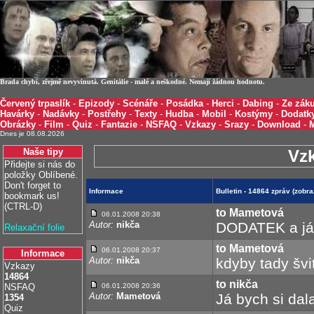
Brada chybí, zřejmě nevyvinutá. Genitálie - malé a neškodné. Nemají žádnou hodnotu.
Červený trpaslík
-
Epizody
-
Scénáře
-
Posádka
-
Herci
-
Dabing
-
Ze záku
Havárky
-
Nadávky
-
Postřehy
-
Texty
-
Hudba
-
Mobil
-
Kostýmy
-
Dodatk
Obrázky
-
Film
-
Quiz
-
Fantazie
-
NSFAQ
-
Vzkazy
-
Srazy
-
Download
-
Dnes je 08.08.2026
Naše tipy
Vz
Přidejte si nás do
položky Oblíbené.
Don't forget to
Informace
Bulletin - 14864 zpráv (zobr
bookmark us!
(CTRL-D)
to Mametová
06.01.2008 20:38
Autor:
nikča
DODATEK a já 
Relaxační folie
to Mametová
06.01.2008 20:37
Informace
Autor:
nikča
kdyby tady švit
Vzkazy
14864
to nikča
NSFAQ
06.01.2008 20:36
Autor:
Mametová
Já bych si dal
1354
Quiz