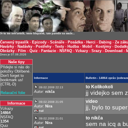
Je tu ten nešťastník, tento hlupáček, tato parodie na muže...
Červený trpaslík
-
Epizody
-
Scénáře
-
Posádka
-
Herci
-
Dabing
-
Ze záku
Havárky
-
Nadávky
-
Postřehy
-
Texty
-
Hudba
-
Mobil
-
Kostýmy
-
Dodatk
Obrázky
-
Film
-
Quiz
-
Fantazie
-
NSFAQ
-
Vzkazy
-
Srazy
-
Download
-
Dnes je 07.08.2026
Naše tipy
Přidejte si nás do
položky Oblíbené.
Don't forget to
Informace
Bulletin - 14864 zpráv (zobra
bookmark us!
(CTRL-D)
to Kolikokoli
09.02.2008 22:13
Autor:
nikča
jj videjko sem 
Relaxační folie
video
09.02.2008 21:05
Informace
Autor:
Nira
jj, bylo to super:
Vzkazy
14864
NSFAQ
to nikča
09.02.2008 21:01
1354
Autor:
Nira
sem na icq a bud
Quiz