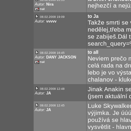
Autor:
Nira
nejhezčí a nejú
to Ja
08.02.2008 19:09
Autor:
vvvvv
Takže smrti se 
nedělej,třeba m
se zabiješ.Dál 
search_query
to all
08.02.2008 16:45
Autor:
DANY JACKSON
Neviem prečo m
celá rada na d
lebo je vo výst
chalanov - kluk
Jinak Anakin se
08.02.2008 12:48
Autor:
JA
(jsem aktuální 
Luke Skywalker,
08.02.2008 12:45
Autor:
JA
výjimka. Je úúú
používá se hlav
vysvětlit - hla