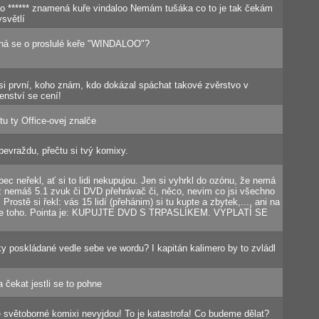
do ****** znamená kuře vindaloo Nemám tušáka co to je tak čekám
světlí
dná se o proslulé keře "WINDALOO"?
Jsi první, koho znám, kdo dokázal spáchat takové zvěrstvo v
enství se cení!
u ty Office-ovej znalče
bevraždu, přečtu si tvý komixy.
bec neřekl, ať si to lidi nekupujou. Jen si vyhrkl do ozónu, že nemá
ž nemáš 5.1 zvuk či DVD přehrávač či, něco, nevim co jsi všechno
 Prostě si řekl: vás 15 lidí (přehánim) si tu kupte a zbytek,..., ani na
me toho. Pointa je: KUPUJTE DVD S TRPASLÍKEM. VYPLATÍ SE
y poskládané vedle sebe ve wordu? I kapitán kalimero by to zvládl
čekat jestli se to pohne
e světoborné komixi nevyjdou! To je katastrofa! Co budeme dělat?