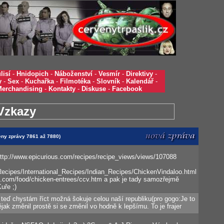
lisí
-
Hnidopich
-
Náboženství
-
Vesmír
-
Direktivy
-
y
-
Sex
-
Kuchařka
-
Filmotéka
-
Slovník
-
Kalendář
-
Merchandising
-
Kontakty
-
Diskuse
-
Facebook
Vzkazy
zeny zprávy 7861 až 7880)
http://www.epicurious.com/recipes/recipe_views/views/107088
cipes/International_Recipes/Indian_Recipes/ChickenVindaloo.html
ors.com/food/chicken-entrees/ccv.htm a pak je tady samozřejmě
uře ;)
 teď chystám říct možná šokuje celou naší republiku(pro gogo:Je to
ějak změnil prostě si se změnil vo hodně k lepšímu. To je frajer