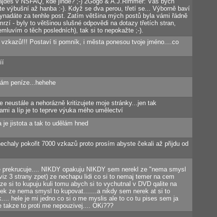
ajdeš v NSFAQ, kde jinde? ;-) 2Gogo & A.J.Rimmer: Vás bych
ste výbušní až hanba :-). Když se dva perou, třetí se... Výborně baví
vynadáte za tenhle post. Zatím většina mých postů byla vámi řádně
zí - byly to většinou slušné odpovědi na dotazy třetích stran,
emluvím o těch posledních), tak si to nepokažte ;-).
 vzkazů!!! Postaví ti pomník, i města ponesou tvoje jméno....co
íí
ám peníze...hehehe
neustále a nehorázně kritizujete moje stránky...jen tak
mi a líp je to teprve výuka mého umělectví
a je jistota a tak to udělám hned
echaly pokořit 7000 vzkazů proto prosím abyste čekali až přijdu od
se prekrucuje.... NIKDY opakuju NIKDY sem nerekl ze "nema smysl
viz 3 strany zpet) ze nechapu lidi co si to nemaj temer na cem
ze si to kupuju kuli tomu abych si to vychutnal v DVD qalite na
ek ze nema smysl to kupovat.......a nikdy sem nerek at si to
k.... hele je mi jedno co si o me myslis ale to co tu pises sem ja
 takze to proti me nepouzivej.... OKi???