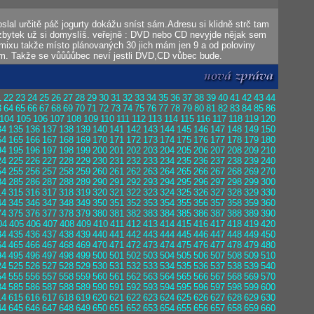
oslal určitě páč jogurty dokážu sníst sám.Adresu si klidně strč tam
 zbytek už si domyslíš. veřejně : DVD nebo CD nevyjde nějak sem
komixu takže místo plánovaných 30 jich mám jen 9 a od poloviny
m. Takže se vůůůůbec neví jestli DVD,CD vůbec bude.
1
22
23
24
25
26
27
28
29
30
31
32
33
34
35
36
37
38
39
40
41
42
43
44
3
64
65
66
67
68
69
70
71
72
73
74
75
76
77
78
79
80
81
82
83
84
85
86
104
105
106
107
108
109
110
111
112
113
114
115
116
117
118
119
120
34
135
136
137
138
139
140
141
142
143
144
145
146
147
148
149
150
64
165
166
167
168
169
170
171
172
173
174
175
176
177
178
179
180
94
195
196
197
198
199
200
201
202
203
204
205
206
207
208
209
210
24
225
226
227
228
229
230
231
232
233
234
235
236
237
238
239
240
54
255
256
257
258
259
260
261
262
263
264
265
266
267
268
269
270
84
285
286
287
288
289
290
291
292
293
294
295
296
297
298
299
300
14
315
316
317
318
319
320
321
322
323
324
325
326
327
328
329
330
44
345
346
347
348
349
350
351
352
353
354
355
356
357
358
359
360
74
375
376
377
378
379
380
381
382
383
384
385
386
387
388
389
390
04
405
406
407
408
409
410
411
412
413
414
415
416
417
418
419
420
34
435
436
437
438
439
440
441
442
443
444
445
446
447
448
449
450
64
465
466
467
468
469
470
471
472
473
474
475
476
477
478
479
480
94
495
496
497
498
499
500
501
502
503
504
505
506
507
508
509
510
24
525
526
527
528
529
530
531
532
533
534
535
536
537
538
539
540
54
555
556
557
558
559
560
561
562
563
564
565
566
567
568
569
570
84
585
586
587
588
589
590
591
592
593
594
595
596
597
598
599
600
14
615
616
617
618
619
620
621
622
623
624
625
626
627
628
629
630
44
645
646
647
648
649
650
651
652
653
654
655
656
657
658
659
660