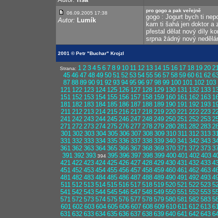
pro gogo a pak veřejně
06.09.2005 17:38
gogo : Jogurt bych ti nep
Autor:
Lumík
kam ti šahá jen doktor a
přestal dělat nový díly 
srpna žádný nový nedělá
2001 © Petr "Buchar" Krojzl
1
2
3
4
5
6
7
8
9
10
11
12
13
14
15
16
17
18
19
20
2
Strana:
45
46
47
48
49
50
51
52
53
54
55
56
57
58
59
60
61
62
6
87
88
89
90
91
92
93
94
95
96
97
98
99
100
101
102
103
121
122
123
124
125
126
127
128
129
130
131
132
133
1
151
152
153
154
155
156
157
158
159
160
161
162
163
1
181
182
183
184
185
186
187
188
189
190
191
192
193
1
211
212
213
214
215
216
217
218
219
220
221
222
223
2
241
242
243
244
245
246
247
248
249
250
251
252
253
2
271
272
273
274
275
276
277
278
279
280
281
282
283
2
301
302
303
304
305
306
307
308
309
310
311
312
313
3
331
332
333
334
335
336
337
338
339
340
341
342
343
3
361
362
363
364
365
366
367
368
369
370
371
372
373
3
391
392
393
395
396
397
398
399
400
401
402
403
4
394
421
422
423
424
425
426
427
428
429
430
431
432
433
4
451
452
453
454
455
456
457
458
459
460
461
462
463
4
481
482
483
484
485
486
487
488
489
490
491
492
493
4
511
512
513
514
515
516
517
518
519
520
521
522
523
5
541
542
543
544
545
546
547
548
549
550
551
552
553
5
571
572
573
574
575
576
577
578
579
580
581
582
583
5
601
602
603
604
605
606
607
608
609
610
611
612
613
6
631
632
633
634
635
636
637
638
639
640
641
642
643
6