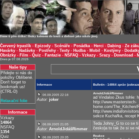
Dáme ti přes držku! Hezky kolenem do koulí a zhebneš jako nikdo jinej.
Červený trpaslík
-
Epizody
-
Scénáře
-
Posádka
-
Herci
-
Dabing
-
Ze záku
Havárky
-
Nadávky
-
Postřehy
-
Texty
-
Hudba
-
Mobil
-
Kostýmy
-
Dodatk
Obrázky
-
Film
-
Quiz
-
Fantazie
-
NSFAQ
-
Vzkazy
-
Srazy
-
Download
-
Dnes je 07.08.2026
Naše tipy
Přidejte si nás do
položky Oblíbené.
Don't forget to
Informace
Bulletin - 14864 zpráv (zobra
bookmark us!
(CTRL-D)
ArnoldJidášRimmer
06.09.2005 22:16
ad Vindaloo Zkus tohle: 
Autor:
joker
Relaxační folie
http://www.masterstech-
home.com/The_Kitchen/Re
http://www.indiaforvisit
Informace
sekce Kuchařka, recept K
Vzkazy
14864
Teda Johny_G to co se ti
06.09.2005 21:05
NSFAQ
česko)a to tak že si se n
Autor:
ArnoldJidášRimmer
1354
Quiz
Reakce
06.09.2005 20:35