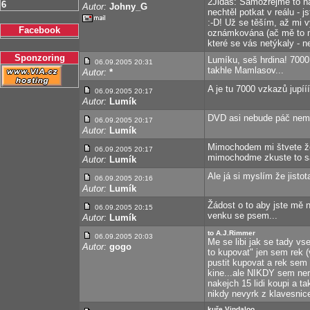
2Jidáš: Samozřejmě to n
6
Autor:
Johny_G
nechtěl potkat v reálu - j
:-D! Už se těším, až mi 
Facebook
oznámkována (ač mě to mr
které se vás netýkaly - n
Sponzoring
Lumíku, seš hrdina! 7000
06.09.2005 20:31
takhle Mamlasov...
Autor:
*
A je tu 7000 vzkazů jupííí
06.09.2005 20:17
Autor:
Lumík
DVD asi nebude páč nem
06.09.2005 20:17
Autor:
Lumík
Mimochodem mi štvete že 
06.09.2005 20:17
mimochodme zkuste to sa
Autor:
Lumík
Ale já si myslím že jistot
06.09.2005 20:16
Autor:
Lumík
Žádost o to aby jste mě n
06.09.2005 20:15
venku se psem...
Autor:
Lumík
to A.J.Rimmer
06.09.2005 20:03
Me se libi jak se tady v
Autor:
gogo
to kupovat" jen sem rek (
pustit kupovat a rek sem 
kine...ale NIKDY sem ner
nakejch 15 lidi koupi a ta
nikdy nevyrk z klavesnice
kuře Vindaloo