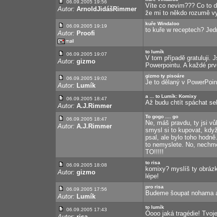
06.09.2005 19:56
Víte co nevim??? Co to 
Autor:
ArnoldJidášRimmer
že mi to někdo rozumě vy
kuře Windaloo
06.09.2005 19:19
to kuře w receptech? Je
Autor:
Proofi
to lumík
06.09.2005 19:07
V tom případě gratuluji. 
Autor:
gizmo
Powerpointu. A každé prv
gizmo ty pisoáre
06.09.2005 19:02
Je to dělaný v PowerPoint
Autor:
Lumík
a ... to Lumík: Komixy
06.09.2005 18:47
Až budu chtít spáchat se
Autor:
A.J.Rimmer
To gogo .... go
06.09.2005 18:47
Ne, máš pravdu, ty jsi vů
Autor:
A.J.Rimmer
smysl si to kupovat, kdy
psal, ale bylo toho hodně.
to nemyslete. No, nech
TO!!!!!
to risa
06.09.2005 18:08
komixy? myslíš ty obrázk
Autor:
gizmo
lépe!
pro risa
06.09.2005 17:56
Budeme šoupat nohama a 
Autor:
Lumík
to lumík
06.09.2005 17:43
Óooo jaká tragédie! Tvoj
Autor:
risa