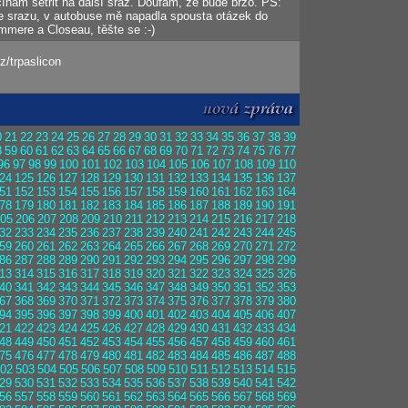
ínám šetřit na další sraz. Doufám, že bude brzo. PS:
e srazu, v autobuse mě napadla spousta otázek do
mere a Closeau, těšte se :-)
z/trpaslicon
0
21
22
23
24
25
26
27
28
29
30
31
32
33
34
35
36
37
38
39
8
59
60
61
62
63
64
65
66
67
68
69
70
71
72
73
74
75
76
77
96
97
98
99
100
101
102
103
104
105
106
107
108
109
110
24
125
126
127
128
129
130
131
132
133
134
135
136
137
51
152
153
154
155
156
157
158
159
160
161
162
163
164
78
179
180
181
182
183
184
185
186
187
188
189
190
191
05
206
207
208
209
210
211
212
213
214
215
216
217
218
32
233
234
235
236
237
238
239
240
241
242
243
244
245
59
260
261
262
263
264
265
266
267
268
269
270
271
272
86
287
288
289
290
291
292
293
294
295
296
297
298
299
13
314
315
316
317
318
319
320
321
322
323
324
325
326
40
341
342
343
344
345
346
347
348
349
350
351
352
353
67
368
369
370
371
372
373
374
375
376
377
378
379
380
94
395
396
397
398
399
400
401
402
403
404
405
406
407
21
422
423
424
425
426
427
428
429
430
431
432
433
434
48
449
450
451
452
453
454
455
456
457
458
459
460
461
75
476
477
478
479
480
481
482
483
484
485
486
487
488
02
503
504
505
506
507
508
509
510
511
512
513
514
515
29
530
531
532
533
534
535
536
537
538
539
540
541
542
56
557
558
559
560
561
562
563
564
565
566
567
568
569