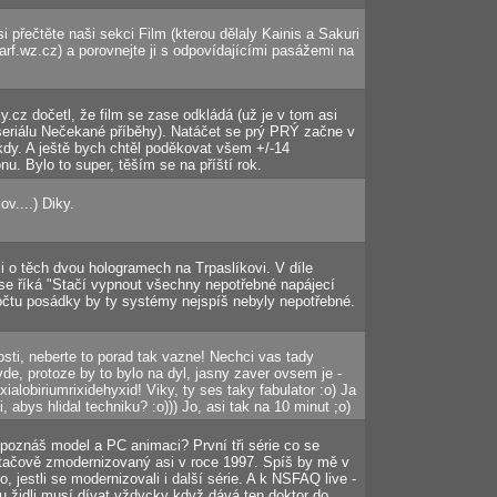
i přečtěte naši sekci Film (kterou dělaly Kainis a Sakuri
arf.wz.cz) a porovnejte ji s odpovídajícími pasážemi na
.cz dočetl, že film se zase odkládá (už je v tom asi
 seriálu Nečekané příběhy). Natáčet se prý PRÝ začne v
íkdy. A ještě bych chtěl poděkovat všem +/-14
u. Bylo to super, těším se na příští rok.
lov....) Diky.
ili o těch dvou hologramech na Trpaslíkovi. V díle
e říká "Stačí vypnout všechny nepotřebné napájecí
očtu posádky by ty systémy nejspíš nebyly nepotřebné.
osti, neberte to porad tak vazne! Nechci vas tady
de, protoze by to bylo na dyl, jasny zaver ovsem je -
ialobiriumrixidehyxid! Viky, ty ses taky fabulator :o) Ja
, abys hlidal techniku? :o))) Jo, asi tak na 10 minut ;o)
nepoznáš model a PC animaci? První tři série co se
ítačově zmodernizovaný asi v roce 1997. Spíš by mě v
o, jestli se modernizovali i další série. A k NSFAQ live -
u židli musí dívat vždycky když dává ten doktor do