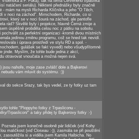
. Vrbenská a F. Fuka), tak na téma Červěného trpaslíka
isí natáčení seriálu). Některé přednášky byly značně
né - mám na mysli Richarda Klíčníka a jeho "O Těch,
dí v noci na záchod". Mimichodem, Richarde, co si
ovi, který se v noci šourá na záchod, ale pantofle
ela rád? Skvělé byly i projekce, hlavně Černá zmije a
jsem úspěšně probděla celou noc z pátku na sobotu.
i pochválit za perfektní organizaci -kromě dvou místních
nala jedinou změnu programu, což se hned tak nevidí.
slovala i úprava prostředí ve stylu RD a spol. -
mimochodem, gulášek se fakt vyvedl) nebo všudypřítomné
e jinde. Myslím, že tohle bude jedna z akcí,
u otravovat vnoučata a možná nejen svá.
e) jsou nahoře, moje zase zvlášť dole a Bajkerovi
e, nebudu vám mluvit do systému. :))
al do sekce Srazy, tak bys vedel, ze ty fotky uz tam
tlo tohle "Ploppyho fotky z Trpasliconu -
tky/Trpaslicon/" a taky přidej ty Bajkerovy fotky :-)
 Poznala jsem konečně osobně pár lidiček (viď Kohy
lezlou maličkost (viď Closeau :-)), zasmála se při pouštění
, zasoutěžila si a viděla jsem Kamila Halbicha. No