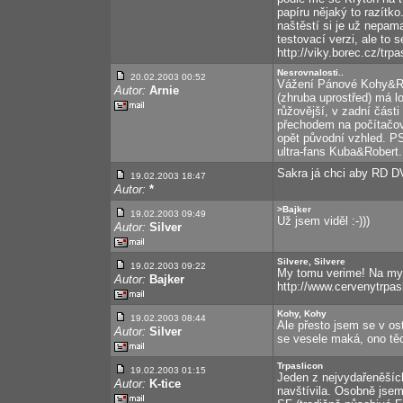
papíru nějaký to razítko
naštěstí si je už nepam
testovací verzi, ale to 
http://viky.borec.cz/trpa
Nesrovnalosti..
20.02.2003 00:52
Vážení Pánové Kohy&Ri
Autor:
Arnie
(zhruba uprostřed) má lo
růžovější, v zadní část
přechodem na počítačov
opět původní vzhled. PS
ultra-fans Kuba&Robert.
Sakra já chci aby RD DV
19.02.2003 18:47
Autor:
*
>Bajker
19.02.2003 09:49
Už jsem viděl :-)))
Autor:
Silver
Silvere, Silvere
19.02.2003 09:22
My tomu verime! Na mych
Autor:
Bajker
http://www.cervenytrpasl
Kohy, Kohy
19.02.2003 08:44
Ale přesto jsem se v os
Autor:
Silver
se vesele maká, ono tě
Trpaslicon
19.02.2003 01:15
Jeden z nejvydařeněšíc
Autor:
K-tice
navštívila. Osobně jse