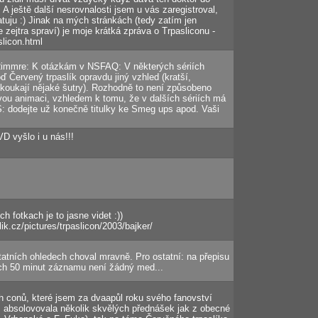
. A ještě další nesrovnalosti jsem u vás zaregistroval,
atuju :) Jinak na mých stránkách (tedy zatím jen
se zejtra spraví) je moje krátká zpráva o Trpasliconu -
slicon.html
mmre: K otázkám v NSFAQ: V některých sériích
ď Červený trpaslík opravdu jiný vzhled (kratší,
i koukají nějaké šutry). Rozhodně to není způsobeno
ou animaci, vzhledem k tomu, že v dalších sériích má
: dodejte už konečně titulky ke Smeg ups apod. Vaši
D vyšlo i u nás!!!
 fotkach je to jasne videt :))
ik.cz/pictures/trpaslicon/2003/bajker/
tatních ohledech choval mravně. Pro ostatní: na přepisu
ch 50 minut záznamu není žádný med...
h conů, které jsem za dvaapůl roku svého fanovství
m absolovovala několik skvělých přednášek jak z obecné