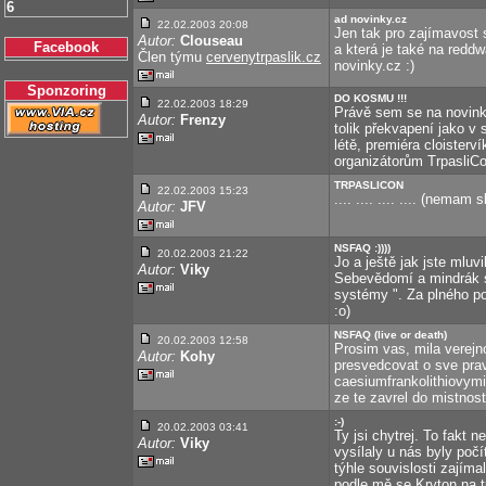
6
ad novinky.cz
22.02.2003 20:08
Jen tak pro zajímavost s
Autor:
Clouseau
Facebook
a která je také na reddw
Člen týmu
cervenytrpaslik.cz
novinky.cz :)
Sponzoring
DO KOSMU !!!
22.02.2003 18:29
Právě sem se na novinky
Autor:
Frenzy
tolik překvapení jako v
létě, premiéra cloisterv
organizátorům TrpasliCon
TRPASLICON
22.02.2003 15:23
.... .... .... .... (nemam s
Autor:
JFV
NSFAQ :))))
20.02.2003 21:22
Jo a ještě jak jste mluv
Autor:
Viky
Sebevědomí a mindrák s
systémy ". Za plného p
:o)
NSFAQ (live or death)
20.02.2003 12:58
Prosim vas, mila verejn
Autor:
Kohy
presvedcovat o sve prav
caesiumfrankolithiovymix
ze te zavrel do mistnosti
:-)
20.02.2003 03:41
Ty jsi chytrej. To fakt 
Autor:
Viky
vysílaly u nás byly poč
týhle souvislosti zajímal
podle mě se Kryton na t