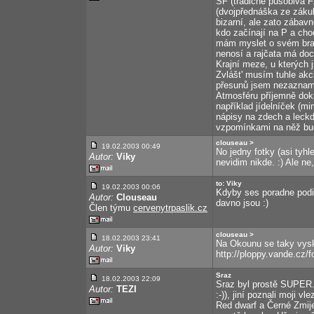
SF (tradičně působivá F
(dvojpřednáška ze zákul
bizarní, ale zato zábav
kdo začínají na P a cho
mám myslet o svém bratr
nenosí a rajčata má doc
Krajní meze, u kterých 
Zvlášt' musím tuhle akc
přesunů jsem nezazname
Atmosféru příjemně dokre
například jídelníček (
nápisy na zdech a leckd
vzpomínkami na něž bud
clouseau >
19.02.2003 00:49
No jedny fotky (asi tyhl
Autor:
Viky
nevidim nikde. :) Ale n
to: Viky
19.02.2003 00:06
Kdyby ses poradne podiv
Autor:
Clouseau
davno jsou :)
Člen týmu
cervenytrpaslik.cz
clouseau >
18.02.2003 23:41
Na Okounu se taky vysky
Autor:
Viky
http://ploppy.vande.cz/fo
Sraz
18.02.2003 22:09
Sraz byl prostě SUPER.
Autor:
TEZI
:-)), jiní poznali moji v
Red dwarf a Černé Zmije