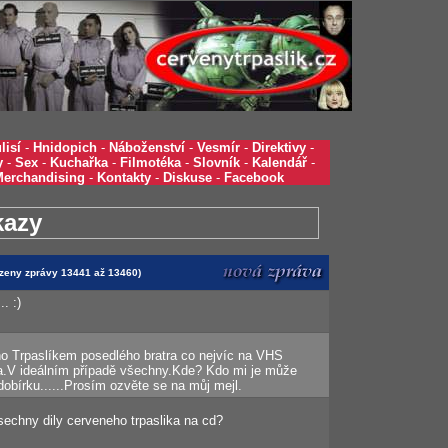
lisí
-
Hnidopich
-
Náboženství
-
Vesmír
-
Direktivy
-
y
-
Sex
-
Kuchařka
-
Filmotéka
-
Slovník
-
Kalendář
-
Merchandising
-
Kontakty
-
Diskuse
-
Facebook
kazy
razeny zprávy 13441 až 13460)
. :)
o Trpaslíkem posedlého bratra co nejvíc na VHS
ka.V ideálním případě všechny.Kde? Kdo mi je může
dobírku......Prosím ozvěte se na můj mejl.
echny dily cerveneho trpaslika na cd?