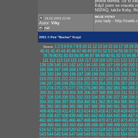
prostě bomba. Už si zač
Když jsem se vracela z
NSFAQ, takže Kohy, Rim
MOJE FOTKY
18.02.2003 22:00
jsou tady - http://sweb.c
Autor:
Viky
2001 © Petr "Buchar" Krojzl
1
2
3
4
5
6
7
8
9
10
11
12
13
14
15
16
17
18
19
2
Strana:
40
41
42
43
44
45
46
47
48
49
50
51
52
53
54
55
56
57
5
78
79
80
81
82
83
84
85
86
87
88
89
90
91
92
93
94
95
111
112
113
114
115
116
117
118
119
120
121
122
123
1
138
139
140
141
142
143
144
145
146
147
148
149
150
1
165
166
167
168
169
170
171
172
173
174
175
176
177
1
192
193
194
195
196
197
198
199
200
201
202
203
204
2
219
220
221
222
223
224
225
226
227
228
229
230
231
2
246
247
248
249
250
251
252
253
254
255
256
257
258
2
273
274
275
276
277
278
279
280
281
282
283
284
285
2
300
301
302
303
304
305
306
307
308
309
310
311
312
3
327
328
329
330
331
332
333
334
335
336
337
338
339
3
354
355
356
357
358
359
360
361
362
363
364
365
366
3
381
382
383
384
385
386
387
388
389
390
391
392
393
3
408
409
410
411
412
413
414
415
416
417
418
419
420
4
435
436
437
438
439
440
441
442
443
444
445
446
447
4
462
463
464
465
466
467
468
469
470
471
472
473
474
4
489
490
491
492
493
494
495
496
497
498
499
500
501
5
516
517
518
519
520
521
522
523
524
525
526
527
528
5
543
544
545
546
547
548
549
550
551
552
553
554
555
5