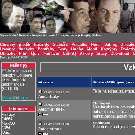
Slyšíte sraba? Nemá v sobě špetku hněvu. Chce vycouvat -- je to ujetej trhlouš !
Červený trpaslík
-
Epizody
-
Scénáře
-
Posádka
-
Herci
-
Dabing
-
Ze záku
Havárky
-
Nadávky
-
Postřehy
-
Texty
-
Hudba
-
Mobil
-
Kostýmy
-
Dodatk
Obrázky
-
Film
-
Quiz
-
Fantazie
-
NSFAQ
-
Vzkazy
-
Srazy
-
Download
-
Dnes je 06.08.2026
Naše tipy
Vz
Přidejte si nás do
položky Oblíbené.
Don't forget to
Informace
Bulletin - 14864 zpráv (zob
bookmark us!
(CTRL-D)
To je najednou zajemcu..
24.02.2003 14:32
Autor:
Luky
Relaxační folie
Chci kazety.
24.02.2003 13:00
Nazdar,sháním pro svéh
Informace
Autor:
Jihánek
nahraných dílu Trpaslí
Vzkazy
nahrát,prodat,poslat na 
14864
NSFAQ
objednavka
24.02.2003 09:09
Kde si muzu objednat vs
1354
Autor:
simon
Quiz