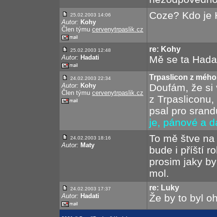
Coze? Kdo je H
25.02.2003 14:06
Autor:
Kohy
Člen týmu
cervenytrpaslik.cz
re: Kohy
25.02.2003 12:48
Autor:
Hadati
Mě se ta Hadati
Trpaslicon z méh
24.02.2003 22:34
Autor:
Kohy
Doufám, že si 
Člen týmu
cervenytrpaslik.cz
z Trpasliconu,
psal pro srand
je, pánové a 
To mě štve na
24.02.2003 18:16
Autor:
Maty
bude i příští 
prosim jaky by
mol.
re: Luky
24.02.2003 17:37
Autor:
Hadati
Že by to byl o