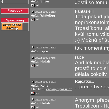
Autor:
Silver
Jestli se tomu 
6
Facebook
Fantazie II
27.02.2003 13:53
Autor:
WhiteEgg
Teda pokud jde
Sponzoring
nepřekonatelný
Trpaslíkonu, al
kvůli tomu všic
:-) Možná příš
tak moment my 
27.02.2003 13:12
Autor:
rajce
rajce
27.02.2003 07:45
Autor:
Hadati
Andílek nedělá 
prostě to co si
dělala cokoliv :
Rajcatko...
27.02.2003 03:24
Autor:
Kohy
...prece by se
Člen týmu
cervenytrpaslik.cz
Anonym: přece 
26.02.2003 18:03
Autor:
Hadati
Trpaslicon - H