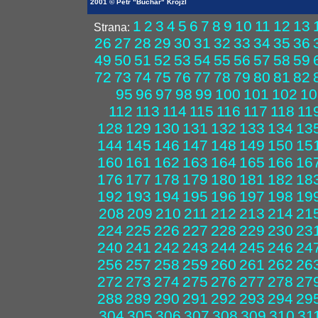
2001 © Petr "Buchar" Krojzl
1
2
3
4
5
6
7
8
9
10
11
12
13
Strana:
26
27
28
29
30
31
32
33
34
35
36
49
50
51
52
53
54
55
56
57
58
59
72
73
74
75
76
77
78
79
80
81
82
95
96
97
98
99
100
101
102
10
112
113
114
115
116
117
118
11
128
129
130
131
132
133
134
13
144
145
146
147
148
149
150
15
160
161
162
163
164
165
166
16
176
177
178
179
180
181
182
18
192
193
194
195
196
197
198
19
208
209
210
211
212
213
214
21
224
225
226
227
228
229
230
23
240
241
242
243
244
245
246
24
256
257
258
259
260
261
262
26
272
273
274
275
276
277
278
27
288
289
290
291
292
293
294
29
304
305
306
307
308
309
310
31