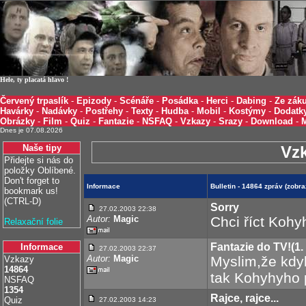
Hele, ty placatá hlavo !
Červený trpaslík
-
Epizody
-
Scénáře
-
Posádka
-
Herci
-
Dabing
-
Ze záku
Havárky
-
Nadávky
-
Postřehy
-
Texty
-
Hudba
-
Mobil
-
Kostýmy
-
Dodatk
Obrázky
-
Film
-
Quiz
-
Fantazie
-
NSFAQ
-
Vzkazy
-
Srazy
-
Download
-
Dnes je 07.08.2026
Naše tipy
Vz
Přidejte si nás do
položky Oblíbené.
Don't forget to
Informace
Bulletin - 14864 zpráv (zob
bookmark us!
(CTRL-D)
Sorry
27.02.2003 22:38
Autor:
Magic
Chci říct Kohy
Relaxační folie
Fantazie do TV!(1. i
Informace
27.02.2003 22:37
Autor:
Magic
Myslim,že kdyb
Vzkazy
14864
tak Kohyhyho p
NSFAQ
1354
Rajce, rajce...
Quiz
27.02.2003 14:23