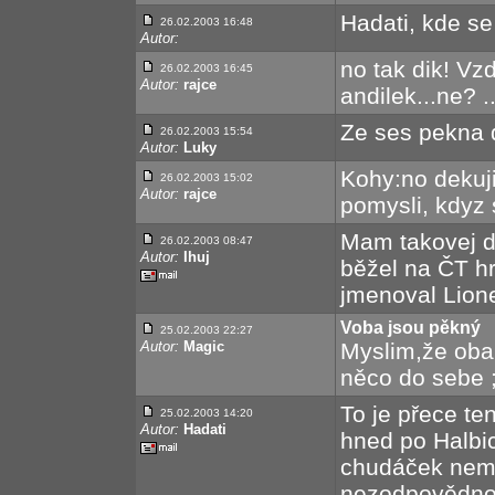
Hadati, kde se 
26.02.2003 16:48
Autor:
no tak dik! Vz
26.02.2003 16:45
Autor:
rajce
andilek...ne? 
Ze ses pekna d
26.02.2003 15:54
Autor:
Luky
Kohy:no dekuji
26.02.2003 15:02
Autor:
rajce
pomysli, kdyz s
Mam takovej do
26.02.2003 08:47
Autor:
Ihuj
běžel na ČT hr
jmenoval Lione
Voba jsou pěkný
25.02.2003 22:27
Autor:
Magic
Myslim,že oba
něco do sebe ;
To je přece te
25.02.2003 14:20
Autor:
Hadati
hned po Halbic
chudáček nemohl
nezodpovědno