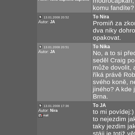
modročapkáři,
komu fandíte?
To Nira
13.01.2008 20:52
Autor:
JA
Promiň za zkom
dva niky dohr
opakovat.
To Nika
13.01.2008 20:51
Autor:
JA
No, a to si pře
seděl Craig po
může dovolit, a
říká právě Rob
svého koně, ne
jiného? A kde 
Brna.
To JA
13.01.2008 17:36
Autor:
Nira
to mi povídej:) 
to nejezdim ja
taky jezdim jak
stáji je totiž 