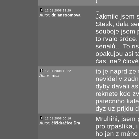
(
...
12.01.2008 13:29
Autor:
dr.lanstromova
Jakmile jsem 
Stesk, dala sem
souboje jsem p
to rvalo srdce
seriálů... To r
opakujou asi ta
čas, ne? člověk
to je naprd ze 
12.01.2008 12:22
Autor:
risa
nevidel v zadne
dyby davali as
reknete kdo zv
patecniho kale
dyz uz prijdu 
Mruhihi, jsem 
12.01.2008 00:16
Autor:
čičidračice Dra
pro trpaslíka,
ho jen z mého 