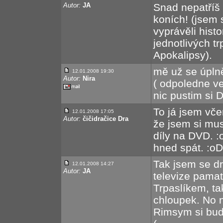
Autor:
JA
Snad nepatříš m
koních! (jsem
vyprávěli his
jednotlivých tr
Apokalipsy).
mě už se úplně
12.01.2008 19:30
Autor:
Nira
( odpoledne ve
nic pustim si 
To já jsem včer
12.01.2008 17:05
Autor:
čičidračice Dra
že jsem si mus
díly na DVD. :
hned spát. :oD
Tak jsem se dr
12.01.2008 14:27
Autor:
JA
televize pamatu
Trpaslíkem, ta
chloupek. No n
Rimsym si bud