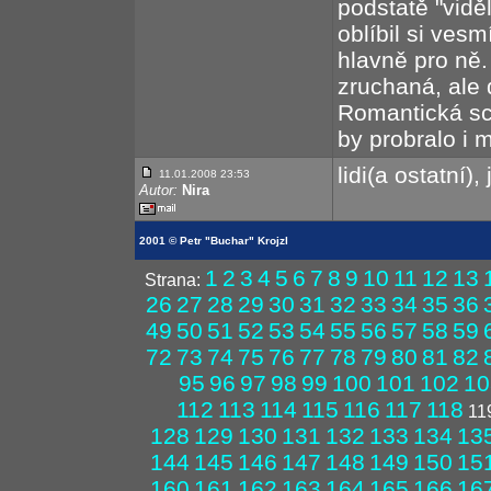
podstatě "viděl
oblíbil si vesm
hlavně pro ně
zruchaná, ale 
Romantická sc
by probralo i 
lidi(a ostatní),
11.01.2008 23:53
Autor:
Nira
2001 © Petr "Buchar" Krojzl
1
2
3
4
5
6
7
8
9
10
11
12
13
Strana:
26
27
28
29
30
31
32
33
34
35
36
49
50
51
52
53
54
55
56
57
58
59
72
73
74
75
76
77
78
79
80
81
82
95
96
97
98
99
100
101
102
10
112
113
114
115
116
117
118
11
128
129
130
131
132
133
134
13
144
145
146
147
148
149
150
15
160
161
162
163
164
165
166
16