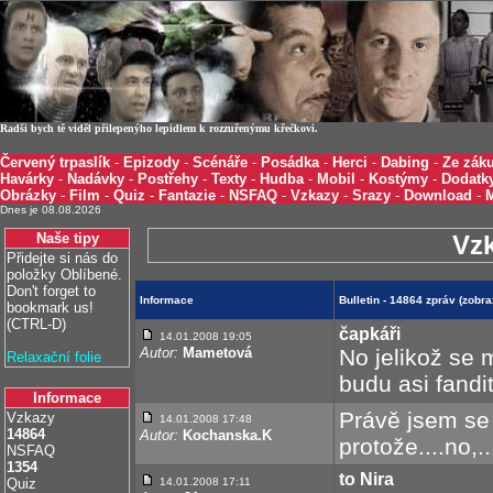
Radši bych tě viděl přilepenýho lepidlem k rozzuřenýmu křečkovi.
Červený trpaslík
-
Epizody
-
Scénáře
-
Posádka
-
Herci
-
Dabing
-
Ze záku
Havárky
-
Nadávky
-
Postřehy
-
Texty
-
Hudba
-
Mobil
-
Kostýmy
-
Dodatk
Obrázky
-
Film
-
Quiz
-
Fantazie
-
NSFAQ
-
Vzkazy
-
Srazy
-
Download
-
Dnes je 08.08.2026
Naše tipy
Vz
Přidejte si nás do
položky Oblíbené.
Don't forget to
Informace
Bulletin - 14864 zpráv (zobr
bookmark us!
(CTRL-D)
čapkáři
14.01.2008 19:05
Autor:
Mametová
No jelikož se 
Relaxační folie
budu asi fandit
Informace
Právě jsem se 
Vzkazy
14.01.2008 17:48
14864
Autor:
Kochanska.K
protože....no,
NSFAQ
1354
to Nira
Quiz
14.01.2008 17:11