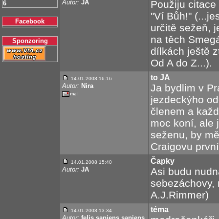
Autor:
JA
Použiju citace
6
"Ví Bůh!" (...j
Facebook
určitě sežeň, 
na těch Smegác
Sponzoring
dílkách ještě 
Od A do Z...).
to JA
14.01.2008 16:16
Autor:
Nira
Ja bydlim v P
jezdeckýho odd
členem a každ
moc koní, ale je
seženu, by mě
Craigovu první 
Čapky
14.01.2008 15:40
Autor:
JA
Asi budu nudná
sebezáchovy, n
A.J.Rimmer)
téma
14.01.2008 13:34
Autor:
felis sapiens sapiens