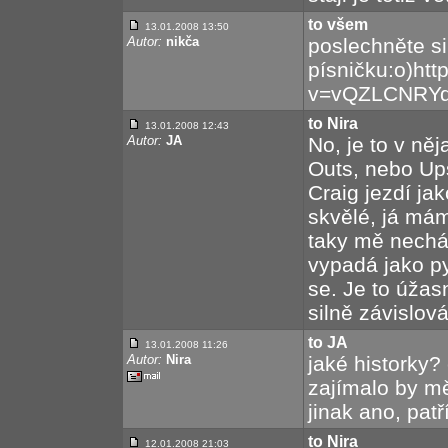
to všem
13.01.2008 13:50
Autor:
nikča
poslechněte s
písničku:o)htt
v=vQZLCNRY
to Nira
13.01.2008 12:43
Autor:
JA
No, je to v ně
Outs, nebo Ups
Craig jezdí jak
skvělé, já má
taky mě nechá
vypadá jako py
se. Je to úžasn
silně závislová
to JA
13.01.2008 11:26
Autor:
Nira
jaké historky? 
zajímalo by mě,
jinak ano, patř
to Nira
12.01.2008 21:03