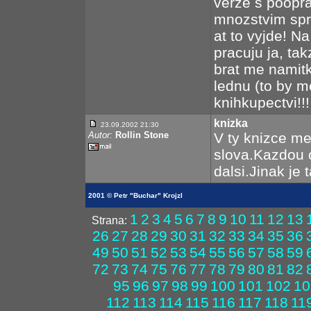
verze s poopr
mnozstvim spro
at to vyjde! Na
pracuju ja, ta
brat me namitk
lednu (to by m
knihkupectvi!!!
knizka
23.09.2002 21:30
Autor:
Rollin Stone
V ty knizce me
slova.Kazdou c
dalsi.Jinak je 
2001 © Petr "Buchar" Krojzl
1
2
3
4
5
6
7
8
9
10
11
12
13
Strana:
26
27
28
29
30
31
32
33
34
35
36
49
50
51
52
53
54
55
56
57
58
59
72
73
74
75
76
77
78
79
80
81
82
95
96
97
98
99
100
101
102
10
112
113
114
115
116
117
118
11