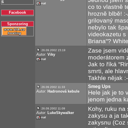
6
co to vlastně t
Facebook
hrozně blbě! :-
grilovaný maso
Sponzoring
nebylo tak špa
videokazetu s
Briana"? White
Zase jsem vidě
26.09.2002 15:19
Autor:
Viky
moderátorem z
Jak to říká "R
smrti, ale hlav
Takhle nějak :-
Smeg Ups
26.09.2002 11:33
Autor:
Hadronová kebule
Hele jak je to
jenom jedna k
Kohy, ruku na 
26.09.2002 11:09
Autor:
LukeSkywalker
zakysu a ja t
zakysnu (Coz s