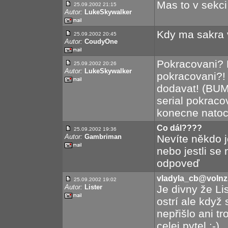
Mas to v sekci 
25.09.2002 21:15
Autor:
LukeSkywalker
Kdy ma sakra vy
25.09.2002 20:45
Autor:
CoudyOne
Pokracovani? P
25.09.2002 20:26
Autor:
LukeSkywalker
pokracovani?!
dodavat! (BUM
serial pokraco
konecne natoci
Co dál????
25.09.2002 19:36
Autor:
Gambriman
Nevíte někdo j
nebo jestli se
odpoveď
vladyla_cb@volnz
25.09.2002 19:02
Autor:
Lister
Je divny že Lis
ostrí ale když
nepřišlo ani t
celej pytel :-)