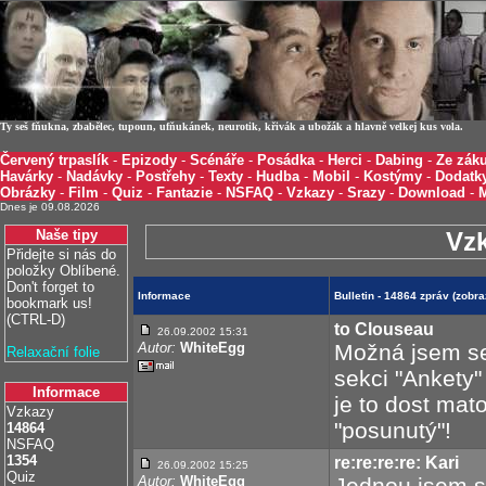
Ty seš fňukna, zbabělec, tupoun, ufňukánek, neurotik, křivák a ubožák a hlavně velkej kus vola.
Červený trpaslík
-
Epizody
-
Scénáře
-
Posádka
-
Herci
-
Dabing
-
Ze záku
Havárky
-
Nadávky
-
Postřehy
-
Texty
-
Hudba
-
Mobil
-
Kostýmy
-
Dodatk
Obrázky
-
Film
-
Quiz
-
Fantazie
-
NSFAQ
-
Vzkazy
-
Srazy
-
Download
-
Dnes je 09.08.2026
Naše tipy
Vz
Přidejte si nás do
položky Oblíbené.
Don't forget to
Informace
Bulletin - 14864 zpráv (zob
bookmark us!
(CTRL-D)
to Clouseau
26.09.2002 15:31
Autor:
WhiteEgg
Možná jsem se 
Relaxační folie
sekci "Ankety"
Informace
je to dost mat
Vzkazy
"posunutý"!
14864
NSFAQ
1354
re:re:re:re: Kari
26.09.2002 15:25
Quiz
Autor:
WhiteEgg
Jednou jsem sn