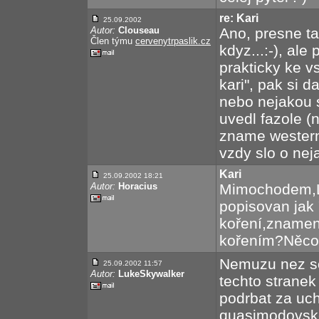
re: Kari
25.09.2002
Autor:
Clouseau
Ano, presne tak
Člen týmu
cervenytrpaslik.cz
kdyz...:-), al
prakticky ke v
kari", pak si d
nebo nejakou s
uvedl fazole (
zname western
vzdy slo o ne
Kari
25.09.2002 18:21
Autor:
Horacius
Mimochodem,Li
popisovan jak "
koření,znamená
kořením?Něco 
Nemuzu nez so
25.09.2002 11:57
Autor:
LukeSkywalker
techto stranek
podrbat za uch
quasimodovsk