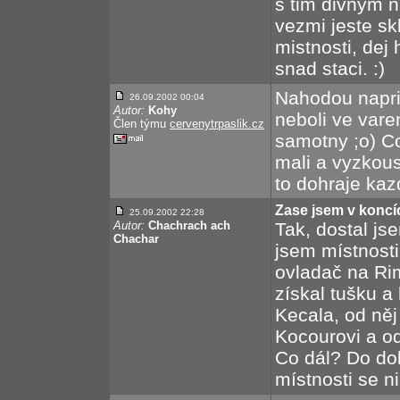
s tim divnym n
vezmi jeste skl
mistnosti, dej 
snad staci. :)
Nahodou napri
26.09.2002 00:04
Autor:
Kohy
neboli ve vareni
Člen týmu
cervenytrpaslik.cz
samotny ;o) C
mali a vyzkous
to dohraje ka
Zase jsem v koncí
25.09.2002 22:28
Autor:
Chachrach ach
Tak, dostal js
Chachar
jsem místnosti
ovladač na Rim
získal tušku 
Kecala, od něj
Kocourovi a od
Co dál? Do dok
místnosti se ni