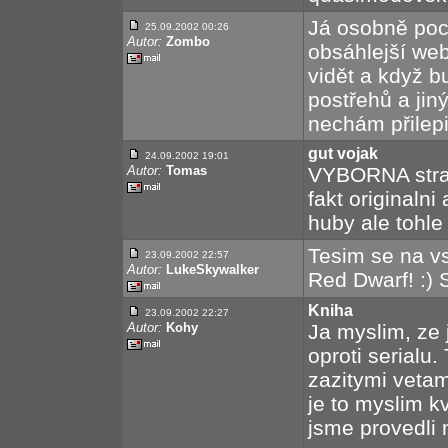
Já osobně poch
25.09.2002 00:26
Autor:
Zombo
obsáhlejší web
vidět a když b
postřehů a jin
nechám přilepi
gut vojak
24.09.2002 19:01
Autor:
Tomas
VYBORNA strank
fakt originaln
huby ale tohle 
Tesim se na v
23.09.2002 22:57
Autor:
LukeSkywalker
Red Dwarf! :) S
Kniha
23.09.2002 22:27
Autor:
Kohy
Ja myslim, ze 
oproti serialu
zazitymi vetami
je to myslim k
jsme provedli 