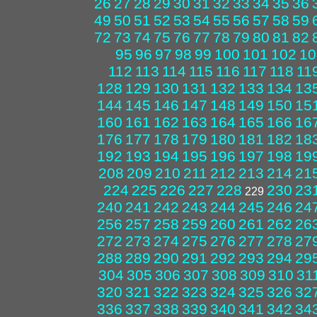
26
27
28
29
30
31
32
33
34
35
36
49
50
51
52
53
54
55
56
57
58
59
72
73
74
75
76
77
78
79
80
81
82
95
96
97
98
99
100
101
102
10
112
113
114
115
116
117
118
11
128
129
130
131
132
133
134
13
144
145
146
147
148
149
150
15
160
161
162
163
164
165
166
16
176
177
178
179
180
181
182
18
192
193
194
195
196
197
198
19
208
209
210
211
212
213
214
21
224
225
226
227
228
230
23
229
240
241
242
243
244
245
246
24
256
257
258
259
260
261
262
26
272
273
274
275
276
277
278
27
288
289
290
291
292
293
294
29
304
305
306
307
308
309
310
31
320
321
322
323
324
325
326
32
336
337
338
339
340
341
342
34