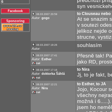
predchozi pri
6
syn vesnickeho 
Facebook
to Clouseau nebo 
08.03.2007 20:59
Autor:
gogo
At se snazim s
Sponzoring
v soutezi odes
jelikoz nejde o
strucne, vystiz
souhlasím
08.03.2007 19:26
Autor:
Přesně tak! Pa
08.03.2007 17:41
Autor:
Esther
jako RD, prostě
to Nira
08.03.2007 17:16
Autor:
doktorka Šáhlá
Jj, to je fakt
to Esther, to JA
08.03.2007 12:21
Autor:
Nira
Jojo, Kocour s
všechny nejradš
možná i 6.....
jsem ho neměl