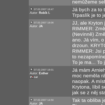
nemůžeme sehn
Já bych za to 
07.03.2007 18:47
Autor:
Robík I.
Trpaslík je to 
JJ, ale Kryton 
07.03.2007 18:06
Autor:
JA
RIMMER: Změn
(Nevinně) Změn
ano. Já vím, o
drzoun. KRYTO
RIMMER: Jsi po
to nezapomíne
To je ma... To 
Já mám Arnieh
07.03.2007 18:01
Autor:
Esther
moc neměla rá
naopak. A mís
Krytona, líbil 
jak se z něj st
Tak ta obliba 
07.03.2007 14:50
Autor:
JA