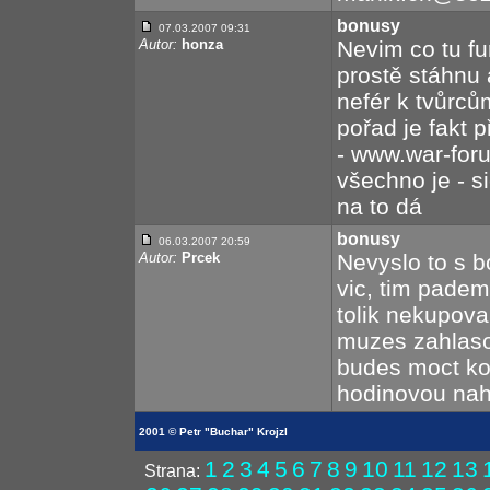
bonusy
07.03.2007 09:31
Autor:
honza
Nevim co tu fu
prostě stáhnu a
nefér k tvůrců
pořad je fakt 
- www.war-foru
všechno je - si
na to dá
bonusy
06.03.2007 20:59
Autor:
Prcek
Nevyslo to s b
vic, tim padem 
tolik nekupoval
muzes zahlasov
budes moct ko
hodinovou nahr
2001 © Petr "Buchar" Krojzl
1
2
3
4
5
6
7
8
9
10
11
12
13
Strana: