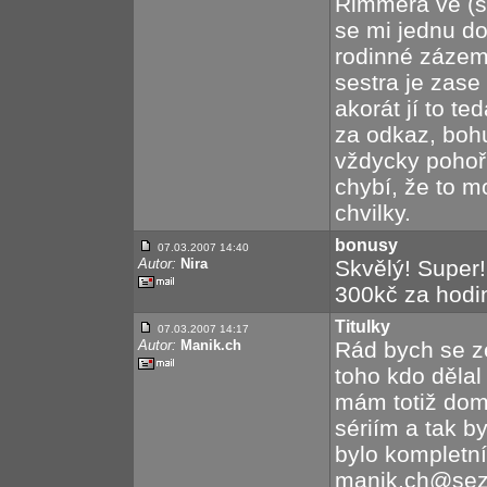
Rimmera ve (s
se mi jednu do
rodinné zázemí
sestra je zase
akorát jí to t
za odkaz, boh
vždycky pohoř
chybí, že to mo
chvilky.
bonusy
07.03.2007 14:40
Autor:
Nira
Skvělý! Super!
300kč za hodinu
Titulky
07.03.2007 14:17
Autor:
Manik.ch
Rád bych se ze
toho kdo dělal 
mám totiž dom
sériím a tak by
bylo kompletní
manik.ch@se