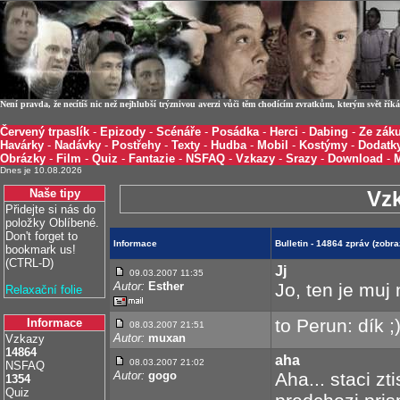
Není pravda, že necítíš nic než nejhlubší trýznivou averzi vůči těm chodícím zvratkům, kterým svět ří
Červený trpaslík
-
Epizody
-
Scénáře
-
Posádka
-
Herci
-
Dabing
-
Ze záku
Havárky
-
Nadávky
-
Postřehy
-
Texty
-
Hudba
-
Mobil
-
Kostýmy
-
Dodatk
Obrázky
-
Film
-
Quiz
-
Fantazie
-
NSFAQ
-
Vzkazy
-
Srazy
-
Download
-
Dnes je 10.08.2026
Naše tipy
Vz
Přidejte si nás do
položky Oblíbené.
Don't forget to
Informace
Bulletin - 14864 zpráv (zobr
bookmark us!
(CTRL-D)
Jj
09.03.2007 11:35
Autor:
Esther
Jo, ten je muj 
Relaxační folie
to Perun: dík ;
Informace
08.03.2007 21:51
Autor:
muxan
Vzkazy
14864
aha
08.03.2007 21:02
NSFAQ
Autor:
gogo
Aha... staci z
1354
Quiz