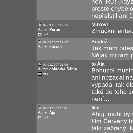
není RD! (když
prostě chybělo
nepřelstil ani č
Muxovi
07.03.2007 22:55
Autor:
Perun
Zmáčkni enter
Soutěž
07.03.2007 22:17
Autor:
muxan
Jak mám odesl
Nějak mi tam pr
to Ája
07.03.2007 21:06
Autor:
doktorka Šáhlá
Bohuzel musím 
ani nezacal na
vypada, tak dl
také do toho se
není...
film
07.03.2007 20:41
Autor:
Ája
Ahoj, mohl by 
film Červený tr
fakt zažraný. 