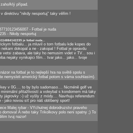
 zahořklý případ.
e v direktivu "nikdy nesportuj" taky věřim !
887710123456007 - Fotbal je nuda
35 - Nikdy nesportuj
114884142235 je fotbal nuda...
ckym fotbalu... ja mluvil o tom fotbalu kde kopes do
 nekam dokopal a ne - zakopal ! Fotbal je opravdu
 je vetsi zabava, ale taky ho nemusim videt v TV... sou i
ba nejaky vynikajici film... tvar jako... jako... tvoje
ázor na fotbal je to nejlepší hra na světě spolu s
te nemysleli americký fotbal potom s váma souhlasím).
ckey v 0G.... to by bylo sadomaso.... Nicméně golf ve
 minimální přitažlivostí a voleybal s kondomem má taky
ty jágrovky :-) už vyšly z módy.... Navrhuju referendum
- jako novou síť pro náš oblíbený sport!
prece Malej rybar - VYchutnej dobrodruzstvi praveho
o domova! A nebo taky Trikolkovy polo neni spatny ;) To
ilim tvuj nazor!