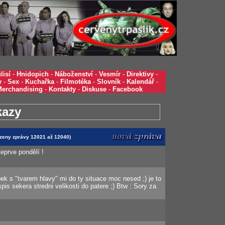
lisí
-
Hnidopich
-
Náboženství
-
Vesmír
-
Direktivy
-
y
-
Sex
-
Kuchařka
-
Filmotéka
-
Slovník
-
Kalendář
-
Merchandising
-
Kontakty
-
Diskuse
-
Facebook
kazy
razeny zprávy 12021 až 12040)
teprve pondělí !
pek s "tvarem hlavy" mi do ty situace moc nesed ;) je to
pis sekera stredni velikosti do patere ;) Btw : Sory za