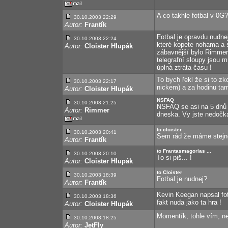
A co takhle fotbal v 0G? 
30.10.2003 22:29
Autor:
Frantík
Fotbal je opravdu nudnej
30.10.2003 22:24
které kopete nohama a s
Autor:
Cloister Hlupák
zábavnější bylo Rimmero
telegrafní sloupy jsou 
úplná ztráta času !
To bych řekl že si to z
30.10.2003 22:17
nickem) a za hodinu tam
Autor:
Cloister Hlupák
NSFAQ
30.10.2003 21:25
NSFAQ se asi na 5 dnů z
Autor:
Rimmer
dneska. Vy jste nedočka
to cloister
30.10.2003 20:41
Sem rád že máme stejnej
Autor:
Frantík
to Frantasmagorias ...
30.10.2003 20:10
To si piš... !
Autor:
Cloister Hlupák
to Cloister
30.10.2003 18:39
Fotbal je nudnej?
Autor:
Frantík
Kevin Keegan napsal fot
30.10.2003 18:36
fakt nuda jako ta hra !
Autor:
Cloister Hlupák
Momentík, tohle vím, ne
30.10.2003 18:25
Autor:
JetFly