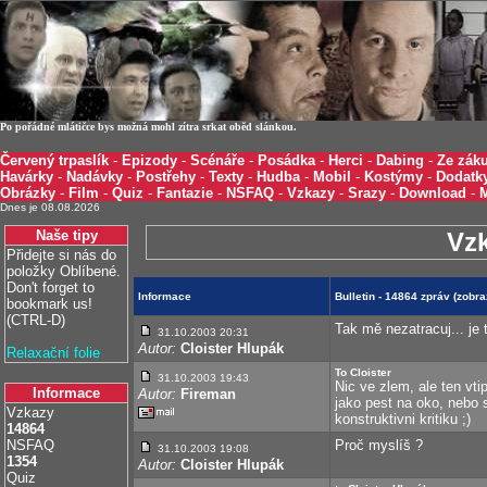
Po pořádné mlátičce bys možná mohl zítra srkat oběd slánkou.
Červený trpaslík
-
Epizody
-
Scénáře
-
Posádka
-
Herci
-
Dabing
-
Ze záku
Havárky
-
Nadávky
-
Postřehy
-
Texty
-
Hudba
-
Mobil
-
Kostýmy
-
Dodatk
Obrázky
-
Film
-
Quiz
-
Fantazie
-
NSFAQ
-
Vzkazy
-
Srazy
-
Download
-
Dnes je 08.08.2026
Naše tipy
Vz
Přidejte si nás do
položky Oblíbené.
Don't forget to
Informace
Bulletin - 14864 zpráv (zob
bookmark us!
(CTRL-D)
Tak mě nezatracuj... je 
31.10.2003 20:31
Autor:
Cloister Hlupák
Relaxační folie
To Cloister
31.10.2003 19:43
Nic ve zlem, ale ten vti
Informace
Autor:
Fireman
jako pest na oko, nebo s
Vzkazy
konstruktivni kritiku ;)
14864
NSFAQ
Proč myslíš ?
31.10.2003 19:08
1354
Autor:
Cloister Hlupák
Quiz