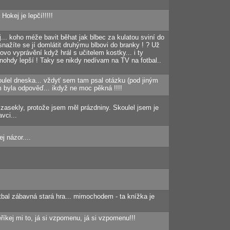
Hokej je lepčí!!!!!
... koho méže bavit běhat jak blbec za kulatou sviní do
nažíte se jí domlátit druhýmu blbovi do branky ! ? Už
vo vyprávění když hrál s učitelem kostky... i ty
mnohdy lepší ! Taky se nikdy nedívam na TV na fotbal..
koulel dneska... vždyť sem tam psal otázku (pod jiným
 byla odpověď... ikdyž ne moc pěkná !!!!
asekly, protože jsem měl prázdniny. Skoulel jsem je
vci...
 názor....
bal zábavná stará hra... mimochodem - ta knížka je
říkej mi to, já si vzpomenu, já si vzpomenu!!!