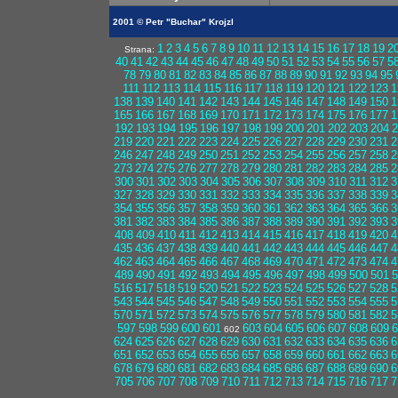
2001 © Petr "Buchar" Krojzl
1
2
3
4
5
6
7
8
9
10
11
12
13
14
15
16
17
18
19
2
Strana:
40
41
42
43
44
45
46
47
48
49
50
51
52
53
54
55
56
57
5
78
79
80
81
82
83
84
85
86
87
88
89
90
91
92
93
94
95
111
112
113
114
115
116
117
118
119
120
121
122
123
1
138
139
140
141
142
143
144
145
146
147
148
149
150
1
165
166
167
168
169
170
171
172
173
174
175
176
177
1
192
193
194
195
196
197
198
199
200
201
202
203
204
2
219
220
221
222
223
224
225
226
227
228
229
230
231
2
246
247
248
249
250
251
252
253
254
255
256
257
258
2
273
274
275
276
277
278
279
280
281
282
283
284
285
2
300
301
302
303
304
305
306
307
308
309
310
311
312
3
327
328
329
330
331
332
333
334
335
336
337
338
339
3
354
355
356
357
358
359
360
361
362
363
364
365
366
3
381
382
383
384
385
386
387
388
389
390
391
392
393
3
408
409
410
411
412
413
414
415
416
417
418
419
420
4
435
436
437
438
439
440
441
442
443
444
445
446
447
4
462
463
464
465
466
467
468
469
470
471
472
473
474
4
489
490
491
492
493
494
495
496
497
498
499
500
501
5
516
517
518
519
520
521
522
523
524
525
526
527
528
5
543
544
545
546
547
548
549
550
551
552
553
554
555
5
570
571
572
573
574
575
576
577
578
579
580
581
582
5
597
598
599
600
601
603
604
605
606
607
608
609
6
602
624
625
626
627
628
629
630
631
632
633
634
635
636
6
651
652
653
654
655
656
657
658
659
660
661
662
663
6
678
679
680
681
682
683
684
685
686
687
688
689
690
6
705
706
707
708
709
710
711
712
713
714
715
716
717
7