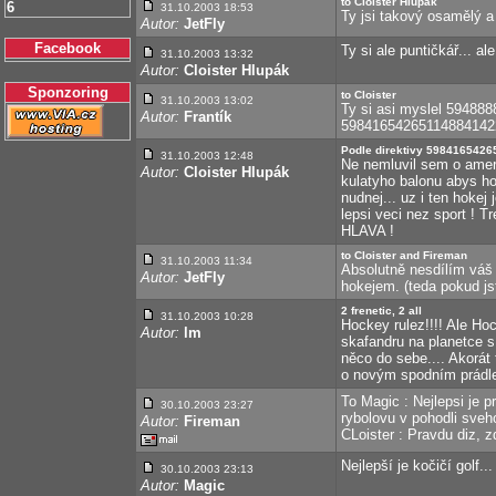
to Cloister Hlupák
6
31.10.2003 18:53
Ty jsi takový osamělý a
Autor:
JetFly
Facebook
Ty si ale puntičkář... al
31.10.2003 13:32
Autor:
Cloister Hlupák
Sponzoring
to Cloister
31.10.2003 13:02
Ty si asi myslel 59488
Autor:
Frantík
598416542651148841422
Podle direktivy 59841654265
31.10.2003 12:48
Ne nemluvil sem o ameri
Autor:
Cloister Hlupák
kulatyho balonu abys ho
nudnej... uz i ten hokej
lepsi veci nez sport ! Tre
HLAVA !
to Cloister and Fireman
31.10.2003 11:34
Absolutně nesdílím váš n
Autor:
JetFly
hokejem. (teda pokud js
2 frenetic, 2 all
31.10.2003 10:28
Hockey rulez!!!! Ale Ho
Autor:
lm
skafandru na planetce s
něco do sebe.... Akorát 
o novým spodním prádle 
To Magic : Nejlepsi je 
30.10.2003 23:27
rybolovu v pohodli sveh
Autor:
Fireman
CLoister : Pravdu diz, zd
Nejlepší je kočičí golf...
30.10.2003 23:13
Autor:
Magic