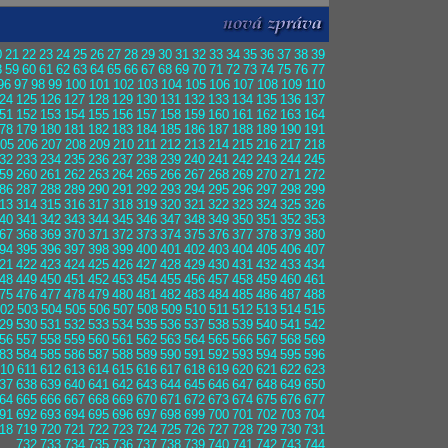
0
21
22
23
24
25
26
27
28
29
30
31
32
33
34
35
36
37
38
39
8
59
60
61
62
63
64
65
66
67
68
69
70
71
72
73
74
75
76
77
96
97
98
99
100
101
102
103
104
105
106
107
108
109
110
24
125
126
127
128
129
130
131
132
133
134
135
136
137
51
152
153
154
155
156
157
158
159
160
161
162
163
164
78
179
180
181
182
183
184
185
186
187
188
189
190
191
05
206
207
208
209
210
211
212
213
214
215
216
217
218
32
233
234
235
236
237
238
239
240
241
242
243
244
245
59
260
261
262
263
264
265
266
267
268
269
270
271
272
86
287
288
289
290
291
292
293
294
295
296
297
298
299
13
314
315
316
317
318
319
320
321
322
323
324
325
326
40
341
342
343
344
345
346
347
348
349
350
351
352
353
67
368
369
370
371
372
373
374
375
376
377
378
379
380
94
395
396
397
398
399
400
401
402
403
404
405
406
407
21
422
423
424
425
426
427
428
429
430
431
432
433
434
48
449
450
451
452
453
454
455
456
457
458
459
460
461
75
476
477
478
479
480
481
482
483
484
485
486
487
488
02
503
504
505
506
507
508
509
510
511
512
513
514
515
29
530
531
532
533
534
535
536
537
538
539
540
541
542
56
557
558
559
560
561
562
563
564
565
566
567
568
569
83
584
585
586
587
588
589
590
591
592
593
594
595
596
10
611
612
613
614
615
616
617
618
619
620
621
622
623
37
638
639
640
641
642
643
644
645
646
647
648
649
650
64
665
666
667
668
669
670
671
672
673
674
675
676
677
91
692
693
694
695
696
697
698
699
700
701
702
703
704
18
719
720
721
722
723
724
725
726
727
728
729
730
731
732
733
734
735
736
737
738
739
740
741
742
743
744