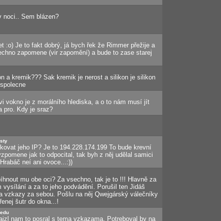
v noci.. Sem blázen?
 :o) Je to fakt dobrý, já bych řek že Rimmer přežije a
hno zapomene (vir zapomění) a bude to zase starej
 a kremik??? Sak kremik je nerost a silikon je silikon
 spolecne
i vokno je z morálního hlediska, a o to nám musí jít
 pro. Kdy je sraz?
sty
ovat jeho IP? Je to 194.228.174.199 To bude krevní
vzpomene jak to odpocital, tak byh z něj udělal samici
rabáč neí ani ovoce...:))
hnout mu obe oci? Za vsechno, tak je to !!! Hlavně za
 vysílání a za to jeho podvádění. Porušil ten Jidáš
va vzkazy za sebou. Pošlu na něj Qwejgárský válečníky
enej šutr do okna...!
redu
 hajzl nam to posral s tema vzkazama. Potreboval by na