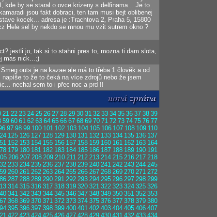
, kde by se staral o ovce krizeny s delfinama... Je to
o kamaradi jsou fakt dobraci, ten tam musi bejt oblibenej
stave kocek... adresa je :Trachtova 2, Praha 5, 15800
.cz Hele sel by nekdo se mnou mu vzit sutrem okno ?
? jestli jo, tak si to stahni pres to, mozna ti dam slota,
 mas nick...;)
Smeg outs je na kazae ale má to třeba 1 člověk a od
.. napíše to že to čeká na více zdrojů nebo že jsem
ic... nechal sem to i přec noc a prd !!
0
21
22
23
24
25
26
27
28
29
30
31
32
33
34
35
36
37
38
39
8
59
60
61
62
63
64
65
66
67
68
69
70
71
72
73
74
75
76
77
96
97
98
99
100
101
102
103
104
105
106
107
108
109
110
24
125
126
127
128
129
130
131
132
133
134
135
136
137
51
152
153
154
155
156
157
158
159
160
161
162
163
164
78
179
180
181
182
183
184
185
186
187
188
189
190
191
05
206
207
208
209
210
211
212
213
214
215
216
217
218
32
233
234
235
236
237
238
239
240
241
242
243
244
245
59
260
261
262
263
264
265
266
267
268
269
270
271
272
86
287
288
289
290
291
292
293
294
295
296
297
298
299
13
314
315
316
317
318
319
320
321
322
323
324
325
326
40
341
342
343
344
345
346
347
348
349
350
351
352
353
67
368
369
370
371
372
373
374
375
376
377
378
379
380
94
395
396
397
398
399
400
401
402
403
404
405
406
407
21
422
423
424
425
426
427
428
429
430
431
432
433
434