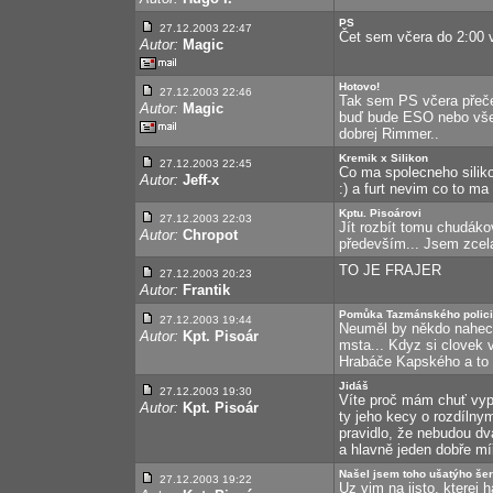
PS
27.12.2003 22:47
Čet sem včera do 2:00 
Autor:
Magic
Hotovo!
27.12.2003 22:46
Tak sem PS včera přečet
Autor:
Magic
buď bude ESO nebo všec
dobrej Rimmer..
Kremik x Silikon
27.12.2003 22:45
Co ma spolecneho silikon
Autor:
Jeff-x
:) a furt nevim co to ma
Kptu. Pisoárovi
27.12.2003 22:03
Jít rozbít tomu chudákov
Autor:
Chropot
především... Jsem zcela
TO JE FRAJER
27.12.2003 20:23
Autor:
Frantik
Pomůka Tazmánského polici
27.12.2003 19:44
Neuměl by někdo naheck
Autor:
Kpt. Pisoár
msta... Kdyz si clovek 
Hrabáče Kapského a to H
Jidáš
27.12.2003 19:30
Víte proč mám chuť vypí
Autor:
Kpt. Pisoár
ty jeho kecy o rozdílnym
pravidlo, že nebudou d
a hlavně jeden dobře míř
Našel jsem toho ušatýho še
27.12.2003 19:22
Uz vim na jisto, kterej