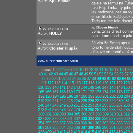
Autor:
Kpt. Pisoár
galeje na farmu na Fušál
fakt Filip Trnka, ty jeh
jak nadrzenej pes na vy
email:filip.trnka@quick
Teda ten me fakt dozral
to: Clioster Hlupak
27.12.2003 14:23
Joha, znas direct connect
Autor:
HOLLY
napis kam chodis a jakej
Já vim že Smeg ups a i 
27.12.2003 14:06
toho to nejde stáhnout.
Autor:
Cloister Hlupák
dálkové ve frontě a už n
2001 © Petr "Buchar" Krojzl
1
2
3
4
5
6
7
8
9
10
11
12
13
14
15
16
17
18
19
2
Strana:
40
41
42
43
44
45
46
47
48
49
50
51
52
53
54
55
56
57
5
78
79
80
81
82
83
84
85
86
87
88
89
90
91
92
93
94
95
111
112
113
114
115
116
117
118
119
120
121
122
123
1
138
139
140
141
142
143
144
145
146
147
148
149
150
1
165
166
167
168
169
170
171
172
173
174
175
176
177
1
192
193
194
195
196
197
198
199
200
201
202
203
204
2
219
220
221
222
223
224
225
226
227
228
229
230
231
2
246
247
248
249
250
251
252
253
254
255
256
257
258
2
273
274
275
276
277
278
279
280
281
282
283
284
285
2
300
301
302
303
304
305
306
307
308
309
310
311
312
3
327
328
329
330
331
332
333
334
335
336
337
338
339
3
354
355
356
357
358
359
360
361
362
363
364
365
366
3
381
382
383
384
385
386
387
388
389
390
391
392
393
3
408
409
410
411
412
413
414
415
416
417
418
419
420
4