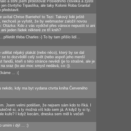
aló a stihl jsem prolistovat Posledního člověka a zjistil
jen čtvrtýho Trpaslíka, ale taky Kolonii Roba Granta!
 představit.
e uvítal Chrise Barrieho! to Tezi: Takový lidé ještě
, nechceš je vyfotit, že by webmaster založil novou
m: Otázka: Kdo z vás vydržel přes vánoce nepustit si ani
 ani jeden řádek některé ze tří knih?
.přiletět třeba Charles:-) To by tam přišlo lidí...
 udělat nějaký plakát (nebo něco), který by se dal
by se to dozvěděl celý svět (nebo aspoň jeho menší
fandů, kteří o této stránce nevědí (je to strašné, ale je
eli na sraz (to asi moc smysl nedává, co:-)).
čkáme ... :(
u nekdo, kdy ma byt vydana ctvrta kniha Červeného
ším. Jsem velmi potěšen, že nejsem sám kdo to říká. I
ečně si, a ty možná víš kdo sem já. A když ty si ty,
tohle kuře? I když kecám, dneska sem měl k večeři
o umim i dýl ... :)