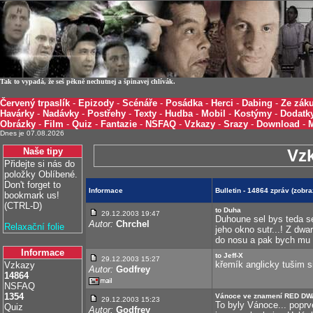
Tak to vypadá, že seš pěkně nechutnej a špinavej chlívák.
Červený trpaslík
-
Epizody
-
Scénáře
-
Posádka
-
Herci
-
Dabing
-
Ze záku
Havárky
-
Nadávky
-
Postřehy
-
Texty
-
Hudba
-
Mobil
-
Kostýmy
-
Dodatk
Obrázky
-
Film
-
Quiz
-
Fantazie
-
NSFAQ
-
Vzkazy
-
Srazy
-
Download
-
Dnes je 07.08.2026
Naše tipy
Vz
Přidejte si nás do
položky Oblíbené.
Don't forget to
Informace
Bulletin - 14864 zpráv (zobr
bookmark us!
(CTRL-D)
to Duha
29.12.2003 19:47
Duhoune sel bys teda s
Autor:
Chrchel
Relaxační folie
jeho okno sutr...! Z dwa
do nosu a pak bych mu pr
Informace
to Jeff-X
29.12.2003 15:27
křemík anglicky tušim sil
Vzkazy
Autor:
Godfrey
14864
NSFAQ
1354
Vánoce ve znamení RED D
29.12.2003 15:23
To byly Vánoce... popr
Quiz
Autor:
Godfrey