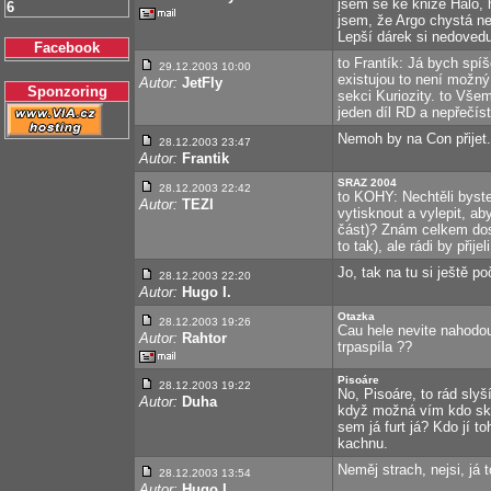
jsem se ke knize Haló, h
6
jsem, že Argo chystá ne 
Lepší dárek si nedovedu
Facebook
to Frantík: Já bych spíš
29.12.2003 10:00
existujou to není možný
Autor:
JetFly
Sponzoring
sekci Kuriozity. to Vše
jeden díl RD a nepřečíst
Nemoh by na Con přijet...
28.12.2003 23:47
Autor:
Frantik
SRAZ 2004
28.12.2003 22:42
to KOHY: Nechtěli byste
Autor:
TEZI
vytisknout a vylepit, a
část)? Znám celkem dost 
to tak), ale rádi by přij
Jo, tak na tu si ještě po
28.12.2003 22:20
Autor:
Hugo I.
Otazka
28.12.2003 19:26
Cau hele nevite nahodo
Autor:
Rahtor
trpaspíla ??
Pisoáre
28.12.2003 19:22
No, Pisoáre, to rád sly
Autor:
Duha
když možná vím kdo skut
sem já furt já? Kdo jí 
kachnu.
Neměj strach, nejsi, já t
28.12.2003 13:54
Autor:
Hugo I.