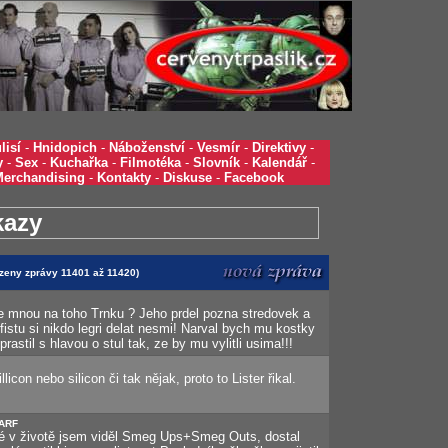
lisí
-
Hnidopich
-
Náboženství
-
Vesmír
-
Direktivy
-
y
-
Sex
-
Kuchařka
-
Filmotéka
-
Slovník
-
Kalendář
-
Merchandising
-
Kontakty
-
Diskuse
-
Facebook
kazy
azeny zprávy 11401 až 11420)
e mnou na toho Trnku ? Jeho prdel pozna stredovek a
rfistu si nikdo legri delat nesmi! Narval bych mu kostky
astil s hlavou o stul tak, ze by mu vylitli usima!!!
licon nebo silicon či tak nějak, proto to Lister řikal.
WARF
vé v životě jsem viděl Smeg Ups+Smeg Outs, dostal