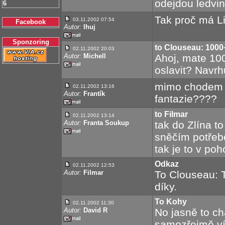
odejdou ledvin
6
Tak proč má L
03.11.2002 07:54
Facebook
Autor:
Ihuj
Sponzoring
to Clouseau: 1000
02.11.2002 20:03
Autor:
Michell
Ahoj, mate 10
oslavit? Navrh
mimo chodem 
02.11.2002 13:16
Autor:
Frantík
fantazie????
to Filmar
02.11.2002 13:14
Autor:
Franta Soukup
tak do Zlína t
sněčím potřeb
tak je to v poh
Odkaz
02.11.2002 12:53
Autor:
Filmar
To Clouseau: 
díky.
To Kohy
02.11.2002 11:30
Autor:
David R
No jasně to ch
samozřejmě víc