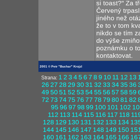
si toast?" Za tř
Červený trpasl
jiného než otá
že to v tom kv
nikdo se tím 
do výše zmiňo
poznámku o to
kontaktovat.
2001 © Petr "Buchar" Krojzl
1
2
3
4
5
6
7
8
9
10
11
12
13
Strana:
26
27
28
29
30
31
32
33
34
35
36
49
50
51
52
53
54
55
56
57
58
59
72
73
74
75
76
77
78
79
80
81
82
95
96
97
98
99
100
101
102
10
112
113
114
115
116
117
118
11
128
129
130
131
132
133
134
13
144
145
146
147
148
149
150
15
160
161
162
163
164
165
166
16