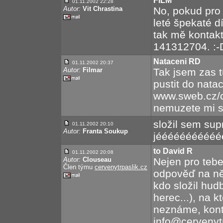
FILM
01.11.2002 22:28
Autor:
Vit Chrastina
No, pokud pro 
leté špekaté d
tak mě kontakt
141312704. 
Nataceni RD
01.11.2002 20:37
Autor:
Filmar
Tak jsem zas t
pustit do nata
www.sweb.cz/c
nemuzete mi s
složil sem supr
01.11.2002 20:10
Autor:
Franta Soukup
jééééééééééé
to David R
01.11.2002 20:08
Autor:
Clouseau
Nejen pro tebe
Člen týmu
cervenytrpaslik.cz
odpověď na ně
kdo složil hud
herec...), na 
neznáme, kont
info@cervenytr