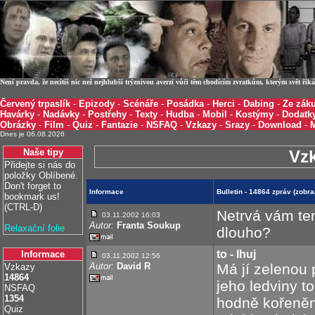
Není pravda, že necítíš nic než nejhlubší trýznivou averzi vůči těm chodícím zvratkům, kterým svět ří
Červený trpaslík
-
Epizody
-
Scénáře
-
Posádka
-
Herci
-
Dabing
-
Ze záku
Havárky
-
Nadávky
-
Postřehy
-
Texty
-
Hudba
-
Mobil
-
Kostýmy
-
Dodatk
Obrázky
-
Film
-
Quiz
-
Fantazie
-
NSFAQ
-
Vzkazy
-
Srazy
-
Download
-
Dnes je 06.08.2026
Naše tipy
Vz
Přidejte si nás do
položky Oblíbené.
Don't forget to
Informace
Bulletin - 14864 zpráv (zob
bookmark us!
(CTRL-D)
Netrvá vám te
03.11.2002 16:03
Autor:
Franta Soukup
Relaxační folie
dlouho?
to - Ihuj
Informace
03.11.2002 12:56
Autor:
David R
Má jí zelenou 
Vzkazy
14864
jeho ledviny to
NSFAQ
1354
hodně kořeněná
Quiz