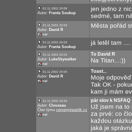
jen jedno z ni
01.11.2002 20:08
Autor:
Franta Soukup
sedmé, tam ná
Města pořád st
01.11.2002 20:04
Autor:
David R
já letěl tam ....
01.11.2002 20:03
Autor:
Franta Soukup
To David R
01.11.2002 20:03
Autor:
LukeSkywalker
Na Titan...:))
Toast...
01.11.2002 20:00
Autor:
David R
Moje odpověď -
Tak OK - poku
kam ji mám ev
pár slov k NSFAQ
01.11.2002 19:54
Autor:
Clouseau
Už jsem na to 
Člen týmu
cervenytrpaslik.cz
za prvé: co čl
každou otázku 
jaká je správ