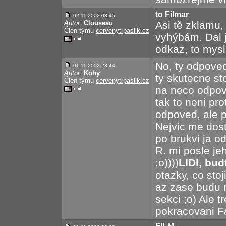
to Filmar
02.11.2002 08:45
Autor:
Clouseau
Asi tě zklamu,
Člen týmu
cervenytrpaslik.cz
vyhýbám. Dal 
odkaz, to mysl
No, ty odpoved
01.11.2002 23:44
Autor:
Kohy
ty skutecne st
Člen týmu
cervenytrpaslik.cz
na neco odpov
tak to neni pr
odpoved, ale p
Nejvic me dost
po brukvi ja o
R. mi posle jeh
:o))))
LIDI, bud
otazky, co sto
az zase budu m
sekci ;o) Ale 
pokracovani Fa