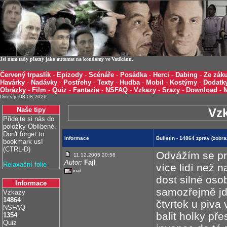
Jsi nám tady platný jako automat na kondomy ve Vatikánu.
Červený trpaslík
-
Epizody
-
Scénáře
-
Posádka
-
Herci
-
Dabing
-
Ze záku
Havárky
-
Nadávky
-
Postřehy
-
Texty
-
Hudba
-
Mobil
-
Kostýmy
-
Dodatk
Obrázky
-
Film
-
Quiz
-
Fantazie
-
NSFAQ
-
Vzkazy
-
Srazy
-
Download
-
Dnes je 08.08.2026
Naše tipy
Vz
Přidejte si nás do
položky Oblíbené.
Don't forget to
Informace
Bulletin - 14864 zpráv (zobr
bookmark us!
(CTRL-D)
Odvážím se pr
11.12.2005 20:58
Autor:
Fajl
Relaxační folie
více lidí než 
dost silné osob
Informace
samozřejmě jd
Vzkazy
14864
čtvrtek u piva 
NSFAQ
balit holky př
1354
Quiz