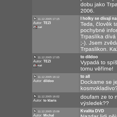
dobu jako Trp
2006.
I holky se dívají n
11.12.2005 17:15
Autor:
TEZI
Teda, člověk t
pochybné info
Trpaslíka dívá
;-). Jsem zvěda
Trpaslikon. Kaž
to dildoo
11.12.2005 17:05
Autor:
TEZI
Vypadá to spíš
tomu věříme!
to all
11.12.2005 16:12
Autor:
dildoo
Dockame se je
kosmokladivo
doufam ze to 
11.12.2005 16:02
Autor:
to klaris
výsledek??
Kvalita DVD
11.12.2005 15:09
Autor:
Michal
Nazdar lidi něj