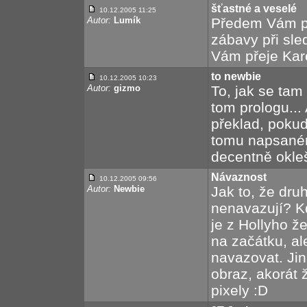
šťastné a veselé
10.12.2005 11:25
Autor:
Lumík
Předem Vám př
zábavy při sle
Vám přeje Kare
to newbie
10.12.2005 10:23
Autor:
gizmo
To, jak se tam
tom prologu...
překlad, pokud
tomu napsaném
decentně okleš
Návaznost
10.12.2005 09:56
Autor:
Newbie
Jak to, že druh
nenavazují? Kd
je z Hollyho ž
na začátku, al
navazovat. Jin
obraz, akorát 
pixely :D