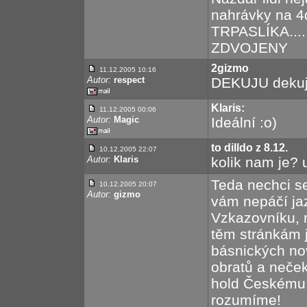
nahrávky na 
TRPASLÍKA..
ZDVOJENY
2gizmo
11.12.2005 10:16
Autor:
respect
DEKUJU dekuj
Klaris:
11.12.2005 00:06
Autor:
Magic
Ideální :o)
to dilldo z 8.12.
10.12.2005 22:07
Autor:
Klaris
kolik nam je? 
Teda nechci se
10.12.2005 20:07
Autor:
gizmo
vám nepáčí ja
Vzkazovníku, 
těm stránkám j
básnických nov
obratů a neče
hold Českému 
rozumíme!