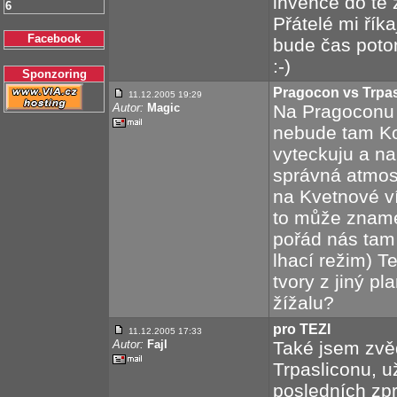
invence do té z
6
Přátelé mi řík
Facebook
bude čas poto
:-)
Sponzoring
Pragocon vs Trpas
11.12.2005 19:29
Autor:
Magic
Na Pragoconu 
nebude tam Koh
vyteckuju a na
správná atmos
na Kvetnové ví
to může znamen
pořád nás tam
lhací režim) T
tvory z jiný p
žížalu?
pro TEZI
11.12.2005 17:33
Autor:
Fajl
Také jsem zvěd
Trpasliconu, u
posledních zp