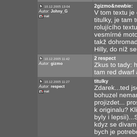
2gizmo&newbie:
10.12.2005 13:04
Autor:
Johny_G
V tom textu je 
titulky, je tam
rolujícího text
vesmírné motor
takž dohromady
Hilly, do níž s
2 respect
10.12.2005 11:42
Autor:
gizmo
Zkus to tady: 
tam red dwarf 
titulky
10.12.2005 11:27
Autor:
respect
Zdarek...ted j
bohuzel nema
projizdet... p
k originalu? Kl
byly i lepsii)
kdyz se divam 
bych je potreb