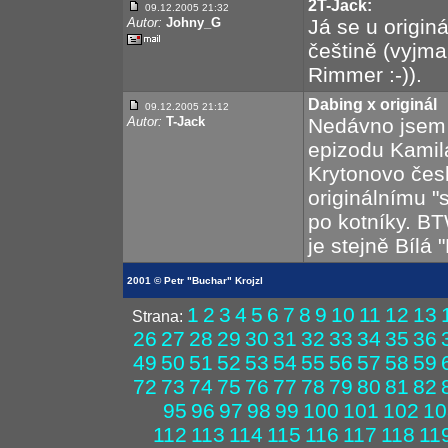
2T-Jack:
09.12.2005 21:32
Autor:
Johny_G
Já se u origin
češtině (vyjma
Rimmer :-)).
Dabing x originál
09.12.2005 21:12
Autor:
T-Jack
Nedávno jsem a
epizodu Kamila
Krytonovo čes
originálnímu "s
po kotníky. BT
je stejně Bílá 
2001 © Petr "Buchar" Krojzl
1
2
3
4
5
6
7
8
9
10
11
12
13
Strana:
26
27
28
29
30
31
32
33
34
35
36
49
50
51
52
53
54
55
56
57
58
59
72
73
74
75
76
77
78
79
80
81
82
95
96
97
98
99
100
101
102
10
112
113
114
115
116
117
118
11