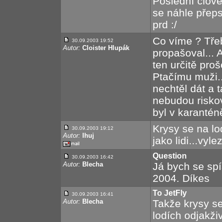
Poslední člověk
se náhle přeps
prd :/
Co víme ? Tře
30.09.2003 19:52
Autor:
Cloister Hlupák
propašoval...
ten určitě proš
Ptačímu muži..
nechtěl dát a t
nebudou risko
byl v karanténě
Krysy se na l
30.09.2003 19:12
Autor:
Ihuj
jako lidi...vyle
Question
30.09.2003 16:42
Autor:
Blecha
Já bych se spíš
2004. Díkes
To JetFly
30.09.2003 16:41
Autor:
Blecha
Takže krysy s
lodích odjakži