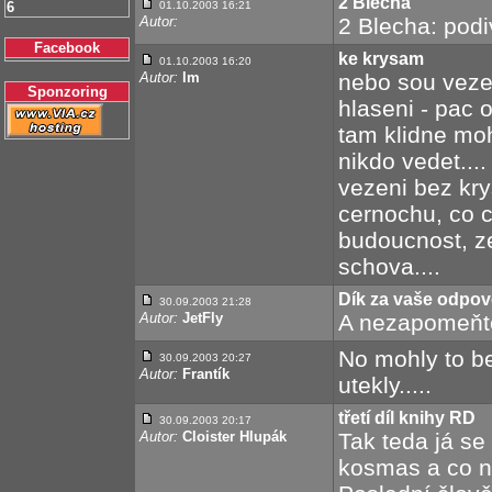
2 Blecha
6
01.10.2003 16:21
Autor:
2 Blecha: podi
Facebook
ke krysam
01.10.2003 16:20
Autor:
lm
nebo sou veze
Sponzoring
hlaseni - pac 
tam klidne moh
nikdo vedet....
vezeni bez krys
cernochu, co 
budoucnost, ze
schova....
Dík za vaše odpov
30.09.2003 21:28
Autor:
JetFly
A nezapomeňte,
No mohly to be
30.09.2003 20:27
Autor:
Frantík
utekly.....
třetí díl knihy RD
30.09.2003 20:17
Autor:
Cloister Hlupák
Tak teda já se
kosmas a co ne