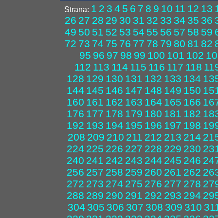
1
2
3
4
5
6
7
8
9
10
11
12
13
Strana:
26
27
28
29
30
31
32
33
34
35
36
49
50
51
52
53
54
55
56
57
58
59
72
73
74
75
76
77
78
79
80
81
82
95
96
97
98
99
100
101
102
10
112
113
114
115
116
117
118
11
128
129
130
131
132
133
134
13
144
145
146
147
148
149
150
15
160
161
162
163
164
165
166
16
176
177
178
179
180
181
182
18
192
193
194
195
196
197
198
19
208
209
210
211
212
213
214
21
224
225
226
227
228
229
230
23
240
241
242
243
244
245
246
24
256
257
258
259
260
261
262
26
272
273
274
275
276
277
278
27
288
289
290
291
292
293
294
29
304
305
306
307
308
309
310
31