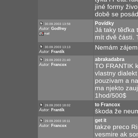
jiné formy živo
době se posádc
Povídky
30.09.2003 13:58
Autor:
Godfrey
Já taky těďka 
mít dvě části. 
Nemám zájem m
30.09.2003 13:13
Autor:
Frantík
abrakadabra
29.09.2003 21:40
Autor:
Francox
TO FRANTIK ku
vlastny dialek
pouzivam a na
ma njekto zau
1hod/500$
to Francox
29.09.2003 18:02
Autor:
Frantík
škoda že neumi
get it
29.09.2003 16:11
Autor:
Francox
takze preco R
vesmire ak som