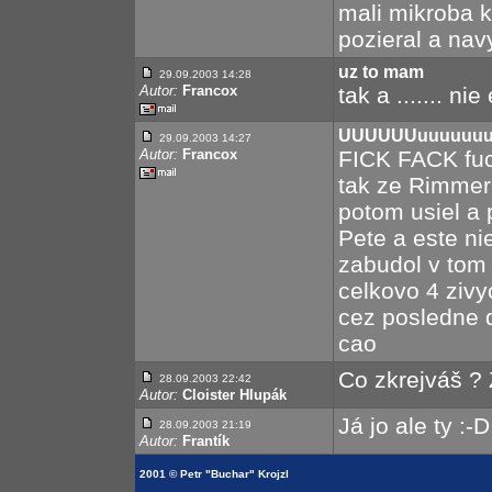
mali mikroba k
pozieral a nav
uz to mam
29.09.2003 14:28
Autor:
Francox
tak a ....... nie
UUUUUUuuuuuuu!
29.09.2003 14:27
Autor:
Francox
FICK FACK fuc
tak ze Rimmer 
potom usiel a 
Pete a este n
zabudol v tom
celkovo 4 zivy
cez posledne 
cao
Co zkrejváš ? 
28.09.2003 22:42
Autor:
Cloister Hlupák
Já jo ale ty :-D
28.09.2003 21:19
Autor:
Frantík
2001 © Petr "Buchar" Krojzl