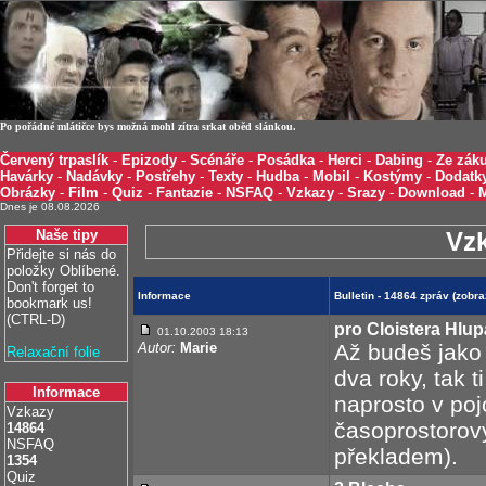
Po pořádné mlátičce bys možná mohl zítra srkat oběd slánkou.
Červený trpaslík
-
Epizody
-
Scénáře
-
Posádka
-
Herci
-
Dabing
-
Ze záku
Havárky
-
Nadávky
-
Postřehy
-
Texty
-
Hudba
-
Mobil
-
Kostýmy
-
Dodatk
Obrázky
-
Film
-
Quiz
-
Fantazie
-
NSFAQ
-
Vzkazy
-
Srazy
-
Download
-
Dnes je 08.08.2026
Naše tipy
Vz
Přidejte si nás do
položky Oblíbené.
Don't forget to
Informace
Bulletin - 14864 zpráv (zob
bookmark us!
(CTRL-D)
pro Cloistera Hlu
01.10.2003 18:13
Autor:
Marie
Až budeš jako 
Relaxační folie
dva roky, tak t
Informace
naprosto v poj
Vzkazy
časoprostorový
14864
NSFAQ
překladem).
1354
Quiz