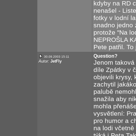
kdyby na RD ch
nenašel - Liste
fotky v lodní 
snadno jedno z
protože "Na lo
NEPROŠLA KA
Pete patřil. T
Question?
30.09.2003 15:11
Autor:
JetFly
Jenom taková 
díle Zpátky v
objevili krysy,
zachytil jakáko
palubě nemohl
snažila aby ni
mohla přenášet
vysvětlení: P
pro humor a ch
na lodi včetn
týká i Peta.Ta