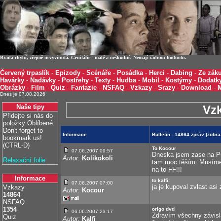
Brada chybí, zřejmě nevyvinutá. Genitálie - malé a neškodné. Nemají žádnou hodnotu.
Červený trpaslík
-
Epizody
-
Scénáře
-
Posádka
-
Herci
-
Dabing
-
Ze záku
Havárky
-
Nadávky
-
Postřehy
-
Texty
-
Hudba
-
Mobil
-
Kostýmy
-
Dodatk
Obrázky
-
Film
-
Quiz
-
Fantazie
-
NSFAQ
-
Vzkazy
-
Srazy
-
Download
-
Dnes je 07.08.2026
Naše tipy
Vz
Přidejte si nás do
položky Oblíbené.
Don't forget to
Informace
Bulletin - 14864 zpráv (zobr
bookmark us!
(CTRL-D)
To Kocour
07.06.2007 09:57
Dneska jsem zase na 
Autor:
Kolikokoli
Relaxační folie
tam moc těším. Musíme 
na to FF!!!
Informace
to kalfi:
07.06.2007 07:00
ja je kupoval zvlast asi
Vzkazy
Autor:
Kocour
14864
NSFAQ
1354
origo dvd
06.06.2007 23:17
Zdravím všechny závisl
Quiz
Autor:
Kalfi