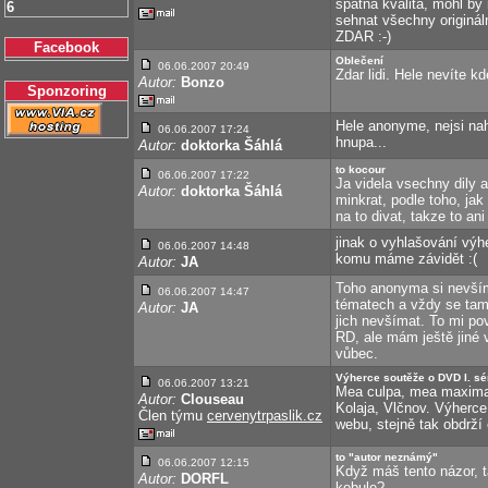
špatná kvalita, mohl by
6
sehnat všechny originá
ZDAR :-)
Facebook
Oblečení
06.06.2007 20:49
Zdar lidi. Hele nevíte 
Autor:
Bonzo
Sponzoring
Hele anonyme, nejsi na
06.06.2007 17:24
hnupa...
Autor:
doktorka Šáhlá
to kocour
06.06.2007 17:22
Ja videla vsechny dily a
Autor:
doktorka Šáhlá
minkrat, podle toho, ja
na to divat, takze to an
jinak o vyhlašování výhe
06.06.2007 14:48
komu máme závidět :(
Autor:
JA
Toho anonyma si nevším
06.06.2007 14:47
tématech a vždy se tam 
Autor:
JA
jich nevšímat. To mi po
RD, ale mám ještě jiné v
vůbec.
Výherce soutěže o DVD I. sé
06.06.2007 13:21
Mea culpa, mea maxima 
Autor:
Clouseau
Kolaja, Vlčnov. Výherce
Člen týmu
cervenytrpaslik.cz
webu, stejně tak obdrží
to "autor neznámý"
06.06.2007 12:15
Když máš tento názor, t
Autor:
DORFL
kebule?