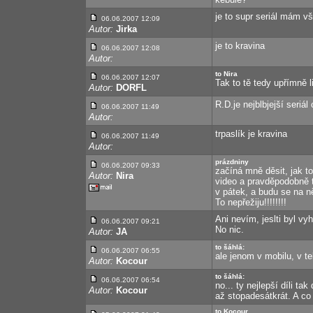
je to supr seriál mám v
06.06.2007 12:09
Autor:
Jirka
je to kravina
06.06.2007 12:08
Autor:
to Nira
06.06.2007 12:07
Tak to tě tedy upřímně lit
Autor:
DORFL
R.D.je nejblbjejší seriá
06.06.2007 11:49
Autor:
trpaslík je kravina
06.06.2007 11:49
Autor:
prázdniny
06.06.2007 09:33
začíná mně děsit, jak to
Autor:
Nira
video a pravděpodobně t
v pátek, a budu se na n
To nepřežiju!!!!!!!!
Ani nevím, jeslti byl vy
06.06.2007 09:21
No nic.
Autor:
JA
to šáhlá:
06.06.2007 06:55
ale jenom v mobilu, v te
Autor:
Kocour
to šáhlá:
06.06.2007 06:54
no... ty nejlepší díli ta
Autor:
Kocour
až stopadesátkrát. A co 
to Kocour