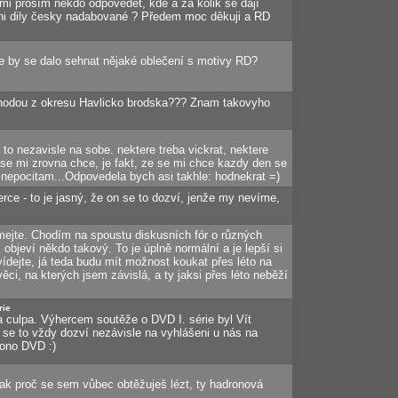
 mi prosím někdo odpovědět, kde a za kolik se dají
lni dily česky nadabované ? Předem moc děkuji a RD
kde by se dalo sehnat nějaké oblečení s motivy RD?
hodou z okresu Havlicko brodska??? Znam takovyho
 to nezavisle na sobe. nektere treba vickrat, nektere
k se mi zrovna chce, je fakt, ze se mi chce kazdy den se
i nepocitam...Odpovedela bych asi takhle: hodnekrat =)
rce - to je jasný, že on se to dozví, jenže my nevíme,
ejte. Chodím na spoustu diskusních fór o různých
objeví někdo takový. To je úplně normální a je lepší si
vídejte, já teda budu mít možnost koukat přes léto na
ěci, na kterých jsem závislá, a ty jaksi přes léto neběží
rie
culpa. Výhercem soutěže o DVD I. série byl Vít
 se to vždy dozví nezávisle na vyhlášeni u nás na
 ono DVD :)
ak proč se sem vůbec obtěžuješ lézt, ty hadronová