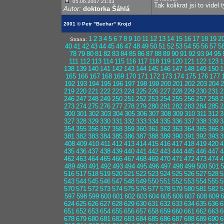
05.06.2007 21:43
Tak kolikrat jsi to vid
Autor:
doktorka Šáhlá
2001 © Petr "Buchar" Krojzl
1
2
3
4
5
6
7
8
9
10
11
12
13
14
15
16
17
18
19
2
Strana:
40
41
42
43
44
45
46
47
48
49
50
51
52
53
54
55
56
57
5
78
79
80
81
82
83
84
85
86
87
88
89
90
91
92
93
94
95
111
112
113
114
115
116
117
118
119
120
121
122
123
1
138
139
140
141
142
143
144
145
146
147
148
149
150
1
165
166
167
168
169
170
171
172
173
174
175
176
177
192
193
194
195
196
197
198
199
200
201
202
203
204
2
219
220
221
222
223
224
225
226
227
228
229
230
231
2
246
247
248
249
250
251
252
253
254
255
256
257
258
2
273
274
275
276
277
278
279
280
281
282
283
284
285
2
300
301
302
303
304
305
306
307
308
309
310
311
312
3
327
328
329
330
331
332
333
334
335
336
337
338
339
3
354
355
356
357
358
359
360
361
362
363
364
365
366
3
381
382
383
384
385
386
387
388
389
390
391
392
393
3
408
409
410
411
412
413
414
415
416
417
418
419
420
4
435
436
437
438
439
440
441
442
443
444
445
446
447
4
462
463
464
465
466
467
468
469
470
471
472
473
474
4
489
490
491
492
493
494
495
496
497
498
499
500
501
5
516
517
518
519
520
521
522
523
524
525
526
527
528
5
543
544
545
546
547
548
549
550
551
552
553
554
555
5
570
571
572
573
574
575
576
577
578
579
580
581
582
5
597
598
599
600
601
602
603
604
605
606
607
608
609
6
624
625
626
627
628
629
630
631
632
633
634
635
636
6
651
652
653
654
655
656
657
658
659
660
661
662
663
6
678
679
680
681
682
683
684
685
686
687
688
689
690
6