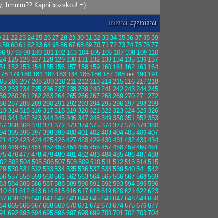
el ty, hmmm?? Kapni bozskou! =)
0
21
22
23
24
25
26
27
28
29
30
31
32
33
34
35
36
37
38
39
8
59
60
61
62
63
64
65
66
67
68
69
70
71
72
73
74
75
76
77
96
97
98
99
100
101
102
103
104
105
106
107
108
109
110
24
125
126
127
128
129
130
131
132
133
134
135
136
137
51
152
153
154
155
156
157
158
159
160
161
162
163
164
178
179
180
181
182
183
184
185
186
187
188
190
191
189
05
206
207
208
209
210
211
212
213
214
215
216
217
218
32
233
234
235
236
237
238
239
240
241
242
243
244
245
59
260
261
262
263
264
265
266
267
268
269
270
271
272
86
287
288
289
290
291
292
293
294
295
296
297
298
299
13
314
315
316
317
318
319
320
321
322
323
324
325
326
40
341
342
343
344
345
346
347
348
349
350
351
352
353
67
368
369
370
371
372
373
374
375
376
377
378
379
380
94
395
396
397
398
399
400
401
402
403
404
405
406
407
21
422
423
424
425
426
427
428
429
430
431
432
433
434
48
449
450
451
452
453
454
455
456
457
458
459
460
461
75
476
477
478
479
480
481
482
483
484
485
486
487
488
02
503
504
505
506
507
508
509
510
511
512
513
514
515
29
530
531
532
533
534
535
536
537
538
539
540
541
542
56
557
558
559
560
561
562
563
564
565
566
567
568
569
83
584
585
586
587
588
589
590
591
592
593
594
595
596
10
611
612
613
614
615
616
617
618
619
620
621
622
623
37
638
639
640
641
642
643
644
645
646
647
648
649
650
64
665
666
667
668
669
670
671
672
673
674
675
676
677
91
692
693
694
695
696
697
698
699
700
701
702
703
704