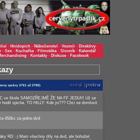
lisí
-
Hnidopich
-
Náboženství
-
Vesmír
-
Direktivy
-
y
-
Sex
-
Kuchařka
-
Filmotéka
-
Slovník
-
Kalendář
-
Merchandising
-
Kontakty
-
Diskuse
-
Facebook
kazy
azeny zprávy 3761 až 3780)
PC ve škole SAMOZŘEJMĚ ŽE NA FF JEDU!!! Už se
hodit spicha. TO HILLY: Kde jsi??? Chci se domluvit
 za 450kc za jedno dvd
áky RD :-) Mam všechny díly na dvd, ale bohužel