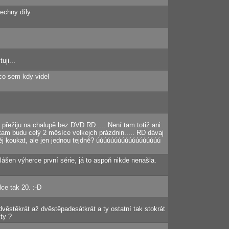
šechny díly
uji...
l co sem kdy videl
 přežiju na chalupě bez DVD RD..... Není tam totiž ani
am budu celý 2 měsíce velkejch prázdnin..... RD dávaj
ěj koukat, ale jen jednou tejdně? úúúúúúúúúúúúúúúúúú
hlášen výherce první série, já to aspoň nikde nenašla.
lce tak 20. :-D
k dvěstěkrát až dvěstěpadesátkrát a ty ostatní tak stokrát
ty ?