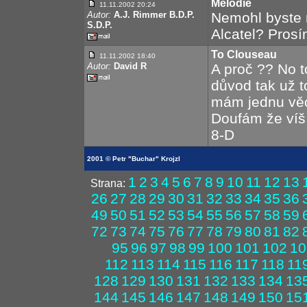
Melodie
11.11.2002 20:24
Autor:
A.J. Rimmer B.D.P.
Nemohl byste 
S.D.P.
Alcatel? Prosí
To Clouseau
11.11.2002 18:40
Autor:
David R
A proč ?? No to
důvod tak už t
mám jednu věc 
Doufám že víš j
8-D
2001 © Petr "Buchar" Krojzl
1
2
3
4
5
6
7
8
9
10
11
12
13
Strana:
26
27
28
29
30
31
32
33
34
35
36
49
50
51
52
53
54
55
56
57
58
59
72
73
74
75
76
77
78
79
80
81
82
95
96
97
98
99
100
101
102
10
112
113
114
115
116
117
118
11
128
129
130
131
132
133
134
13
144
145
146
147
148
149
150
15