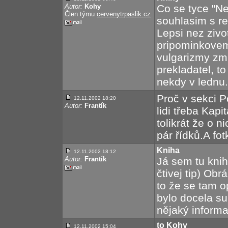
Autor:
Kohy
Co se tyce "Ne
Člen týmu
cervenytrpaslik.cz
souhlasim s rec
Lepsi nez zivo
pripominkovemu
vulgarizmy zmir
prekladatel, to
nekdy v lednu.
Proč v sekci 
12.11.2002 18:20
Autor:
Frantík
lidi třeba Kapi
tolikrát že o n
pár řídků.A fo
Kniha
12.11.2002 18:12
Autor:
Frantík
Já sem tu knih
čtivej tip) Obr
to že se tam o
bylo docela s
nějaký informa
to Kohy
12.11.2002 15:04