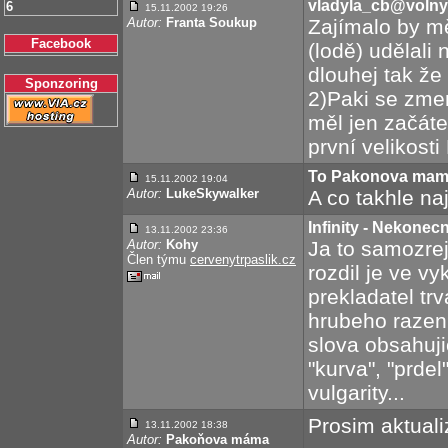
vladyla_cb@volny
6
15.11.2002 19:26
Autor:
Franta Soukup
Zajímalo by mě
Facebook
(lodě) udělali 
dlouhej tak že
Sponzoring
2)Paki se zmen
měl jen začát
první velikos
To Pakonova ma
15.11.2002 19:04
Autor:
LukeSkywalker
A co takhle na
Infinity - Nekonec
13.11.2002 23:36
Autor:
Kohy
Ja to samozrej
Člen týmu
cervenytrpaslik.cz
rozdil je ve v
prekladatel tr
hrubeho razeni
slova obsahuji
"kurva", "prde
vulgarity...
Prosim aktuali
13.11.2002 18:38
Autor:
Pakoňova máma