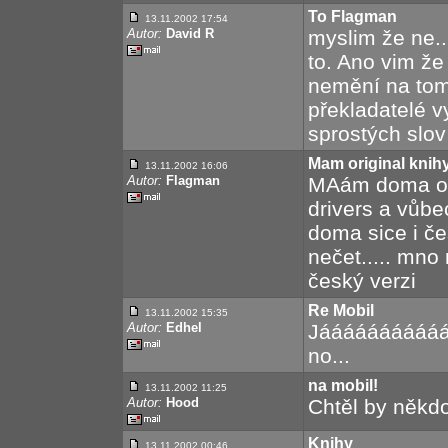
To Flagman
13.11.2002 17:54
Autor:
David R
myslim že ne...
to. Ano vim že
nemění na tom 
překladatelé v
sprostých slov
Mam original knih
13.11.2002 16:06
Autor:
Flagman
MAám doma orig
drivers a vůbe
doma sice i če
nečet..... mno 
český verzi
Re Mobil
13.11.2002 15:35
Autor:
Edhel
Jááááááááááá
no...
na mobil!
13.11.2002 11:25
Autor:
Hood
Chtěl by někd
Knihy
13.11.2002 00:46