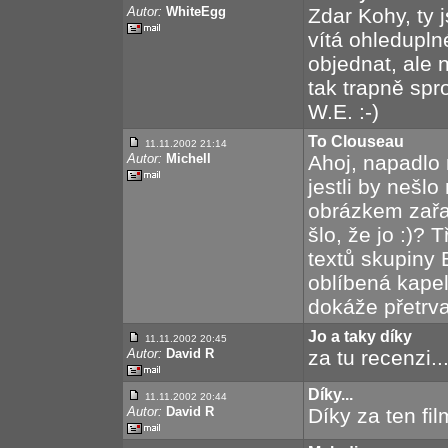
Autor:
WhiteEgg
Zdar Kohy, ty 
vítá ohleduplné
objednat, ale n
tak trapně sp
W.E. :-)
To Clouseau
11.11.2002 21:14
Autor:
Michell
Ahoj, napadlo 
jestli by nešl
obrázkem zařad
šlo, že jo :)?
textů skupiny
oblíbená kapel
dokáže přetrvat 
Jo a taky díky
11.11.2002 20:45
Autor:
David R
za tu recenzi..
Díky...
11.11.2002 20:44
Autor:
David R
Díky za ten film