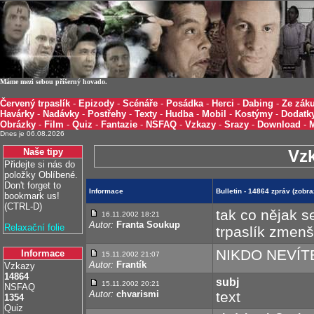
Máme mezi sebou příšerný hovado.
Červený trpaslík
-
Epizody
-
Scénáře
-
Posádka
-
Herci
-
Dabing
-
Ze záku
Havárky
-
Nadávky
-
Postřehy
-
Texty
-
Hudba
-
Mobil
-
Kostýmy
-
Dodatk
Obrázky
-
Film
-
Quiz
-
Fantazie
-
NSFAQ
-
Vzkazy
-
Srazy
-
Download
-
Dnes je 06.08.2026
Naše tipy
Vz
Přidejte si nás do
položky Oblíbené.
Don't forget to
Informace
Bulletin - 14864 zpráv (zob
bookmark us!
(CTRL-D)
tak co nějak se
16.11.2002 18:21
Autor:
Franta Soukup
Relaxační folie
trpaslík zmenš
NIKDO NEVÍTE
Informace
15.11.2002 21:07
Autor:
Frantík
Vzkazy
14864
subj
15.11.2002 20:21
NSFAQ
Autor:
chvarismi
text
1354
Quiz