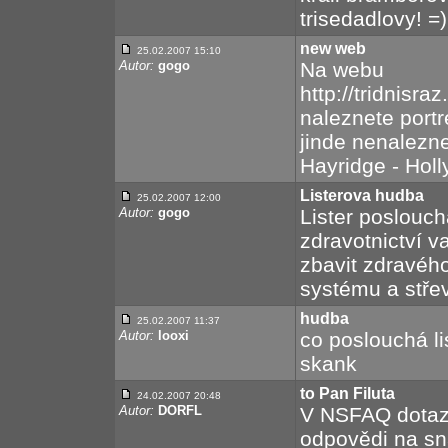
trisedadlovy! =)
new web
25.02.2007 15:10
Autor:
gogo
Na webu
http://tridnis
naleznete portré
jinde nenalezne
Hayridge - Holly
Listerova hudba
25.02.2007 12:00
Autor:
gogo
Lister poslouch
zdravotnictví v
zbavit zdravéh
systému a střev
hudba
25.02.2007 11:37
Autor:
looxi
co poslouchá lis
skank
to Pan Filuta
24.02.2007 20:48
Autor:
DORFL
V NSFAQ dotazy 
odpovědi na sn