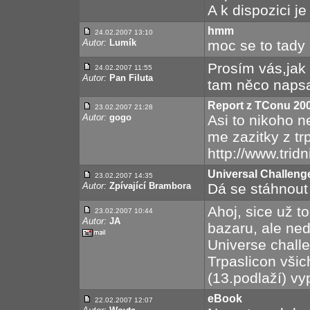
A k dispozici je
hmm
24.02.2007 13:10
Autor:
Lumík
moc se to tady 
Prosím vás,ja
24.02.2007 11:55
Autor:
Pan Filuta
tam něco napsa
Report z TConu 20
23.02.2007 21:28
Autor:
gogo
Asi to nikoho n
me zazitky z trp
http://www.trid
Universal Challeng
23.02.2007 14:35
Autor:
Zpívající Brambora
Dá se stáhnout
Ahoj, sice už 
23.02.2007 10:44
Autor:
JA
bazaru, ale ned
Universe challe
Trpaslicon všich
(13.podlaží) vy
eBook
22.02.2007 12:07