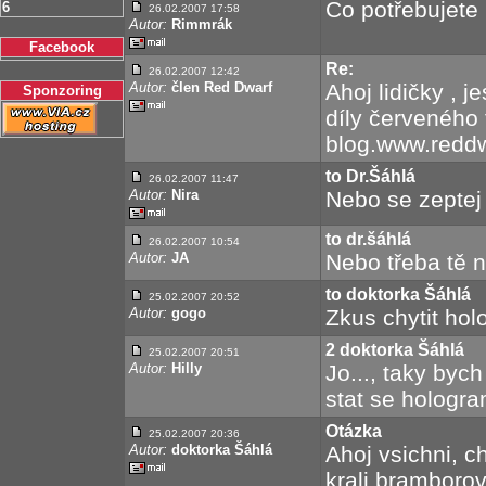
Co potřebujete
6
26.02.2007 17:58
Autor:
Rimmrák
Facebook
Re:
26.02.2007 12:42
Autor:
člen Red Dwarf
Ahoj lidičky , 
Sponzoring
díly červeného 
blog.www.reddw
to Dr.Šáhlá
26.02.2007 11:47
Autor:
Nira
Nebo se zeptej 
to dr.šáhlá
26.02.2007 10:54
Autor:
JA
Nebo třeba tě n
to doktorka Šáhlá
25.02.2007 20:52
Autor:
gogo
Zkus chytit holo
2 doktorka Šáhlá
25.02.2007 20:51
Autor:
Hilly
Jo..., taky bych
stat se hologra
Otázka
25.02.2007 20:36
Autor:
doktorka Šáhlá
Ahoj vsichni, c
krali bramborov