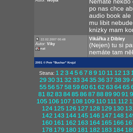
Autor:
Woyta
Nemate nekdo e
po nas chce ab
audio book ale 
mu libit nebud
knizky mam ko
Vikářka z Dibley
22.02.2007 00:48
Autor:
Viky
(Nejen) tu si 
nemáte tam ně
2001 © Petr "Buchar" Krojzl
1
2
3
4
5
6
7
8
9
10
11
12
13
Strana:
29
30
31
32
33
34
35
36
37
38
39
55
56
57
58
59
60
61
62
63
64
65
81
82
83
84
85
86
87
88
89
90
91
105
106
107
108
109
110
111
112
1
124
125
126
127
128
129
130
13
142
143
144
145
146
147
148
14
160
161
162
163
164
165
166
16
178
179
180
181
182
183
184
18