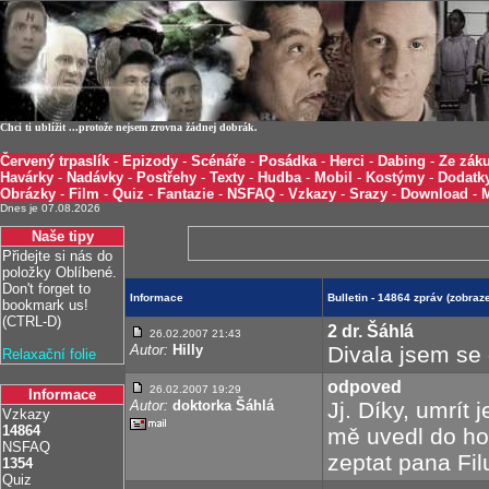
Chci ti ublížit ...protože nejsem zrovna žádnej dobrák.
Červený trpaslík
-
Epizody
-
Scénáře
-
Posádka
-
Herci
-
Dabing
-
Ze záku
Havárky
-
Nadávky
-
Postřehy
-
Texty
-
Hudba
-
Mobil
-
Kostýmy
-
Dodatk
Obrázky
-
Film
-
Quiz
-
Fantazie
-
NSFAQ
-
Vzkazy
-
Srazy
-
Download
-
Dnes je 07.08.2026
Naše tipy
Přidejte si nás do
položky Oblíbené.
Don't forget to
Informace
Bulletin - 14864 zpráv (zobra
bookmark us!
(CTRL-D)
2 dr. Šáhlá
26.02.2007 21:43
Autor:
Hilly
Divala jsem se 
Relaxační folie
odpoved
26.02.2007 19:29
Informace
Autor:
doktorka Šáhlá
Jj. Díky, umrít 
Vzkazy
14864
mě uvedl do hol
NSFAQ
zeptat pana Fil
1354
Quiz