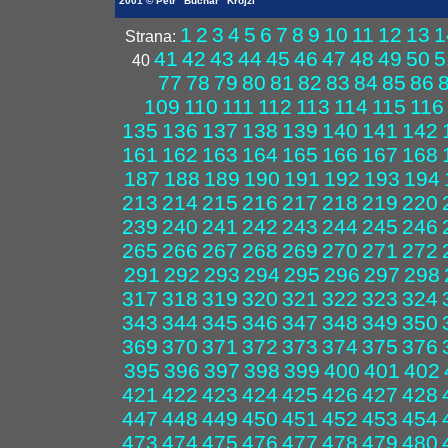
2001 © Petr "Buchar" Krojzl
1
2
3
4
5
6
7
8
9
10
11
12
13
1
Strana:
41
42
43
44
45
46
47
48
49
50
5
40
77
78
79
80
81
82
83
84
85
86
109
110
111
112
113
114
115
116
135
136
137
138
139
140
141
142
161
162
163
164
165
166
167
168
187
188
189
190
191
192
193
194
213
214
215
216
217
218
219
220
239
240
241
242
243
244
245
246
265
266
267
268
269
270
271
272
291
292
293
294
295
296
297
298
317
318
319
320
321
322
323
324
343
344
345
346
347
348
349
350
369
370
371
372
373
374
375
376
395
396
397
398
399
400
401
402
421
422
423
424
425
426
427
428
447
448
449
450
451
452
453
454
473
474
475
476
477
478
479
480