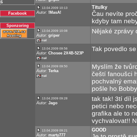
6
Titulky
13.04.2009 10:13
Autor:
!MasA!
Čau nevíte proč
Facebook
kdyby tam neby
Sponzoring
Nějaké zprávy o 
13.04.2009 10:08
Autor:
griper
Tak povedlo se 
13.04.2009 09:56
Autor:
Chosee 2X4B-523P
Myslím že tvůr
13.04.2009 09:50
Autor:
Terka
čeští fanoušci
pochvalný email
pošle ho Bobby
tak tak! 3tí díl
13.04.2009 09:28
Autor:
Jago
petici nebo nec
grafika ale to 
vychvalovat!! N
GOOD
13.04.2009 09:21
Autor:
marty777
Je to prostě sup