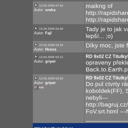
maikng of
13.04.2009 07:44
Autor:
ondra
http://rapidsha
http://rapidsha
Tady je to jak 
13.04.2009 04:49
Autor:
Fajl
lepší... ;o)
Díky moc, jste f
13.04.2009 04:34
Autor:
Honza
RD 9x02 CZ Titulky!
13.04.2009 04:12
Autor:
griper
opraveny překle
Back.to.Earth.
RD 9x02 CZ Titulky!
13.04.2009 03:26
Autor:
griper
Do pul ctvrty rá
koboldek(FF), 
nebyli---
http://bagruj.
FoV.srt.html ---
____________