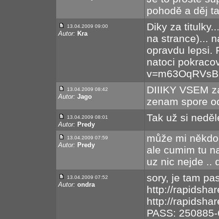
pohodě a děj ta
Diky za titulky
13.04.2009 09:00
Autor:
Kra
na strance)... n
opravdu lepsi. 
natoci pokraco
v=m63OqRVsB
DIIIKY VSEM za
13.04.2009 08:42
Autor:
Jago
zenam spore o
Tak už si neděle
13.04.2009 08:01
Autor:
Predy
může mi někdo ř
13.04.2009 07:59
Autor:
Predy
ale cumim tu na
uz nic nejde ..
sory, je tam pas
13.04.2009 07:52
Autor:
ondra
http://rapidsha
http://rapidsha
PASS: 250885