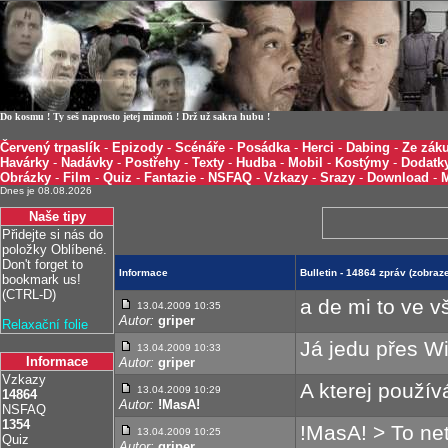
Do kosmu ! Ty seš naprosto jetej mimoň ! Drž už sakra hubu !
Červený trpaslík
-
Epizody
-
Scénáře
-
Posádka
-
Herci
-
Dabing
-
Ze záku
Havárky
-
Nadávky
-
Postřehy
-
Texty
-
Hudba
-
Mobil
-
Kostýmy
-
Dodatk
Obrázky
-
Film
-
Quiz
-
Fantazie
-
NSFAQ
-
Vzkazy
-
Srazy
-
Download
-
Dnes je 08.08.2026
Naše tipy
Přidejte si nás do
položky Oblíbené.
Don't forget to
Informace
Bulletin - 14864 zpráv (zobra
bookmark us!
(CTRL-D)
a de mi to ve v
13.04.2009 10:35
Autor:
griper
Relaxační folie
Já jedu přes W
13.04.2009 10:33
Informace
Autor:
griper
Vzkazy
A kterej použív
13.04.2009 10:29
14864
Autor:
!MasA!
NSFAQ
1354
!MasA! > To ne
13.04.2009 10:25
Quiz
Autor:
griper