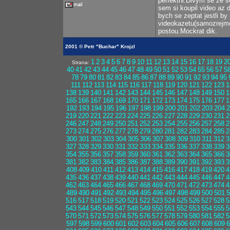
perfektni.Divym se ze 
sem si koupil video az 
bych se zeptat jestli by
videokazetu(samozrejme
postou.Mockrat dik.
2001 © Petr "Buchar" Krojzl
1
2
3
4
5
6
7
8
9
10
11
12
13
14
15
16
17
18
19
2
Strana:
40
41
42
43
44
45
46
47
48
49
50
51
52
53
54
55
56
57
5
78
79
80
81
82
83
84
85
86
87
88
89
90
91
92
93
94
95
111
112
113
114
115
116
117
118
119
120
121
122
123
1
138
139
140
141
142
143
144
145
146
147
148
149
150
1
165
166
167
168
169
170
171
172
173
174
175
176
177
1
192
193
194
195
196
197
198
199
200
201
202
203
204
2
219
220
221
222
223
224
225
226
227
228
229
230
231
2
246
247
248
249
250
251
252
253
254
255
256
257
258
2
273
274
275
276
277
278
279
280
281
282
283
284
285
2
300
301
302
303
304
305
306
307
308
309
310
311
312
3
327
328
329
330
331
332
333
334
335
336
337
338
339
3
354
355
356
357
358
359
360
361
362
363
364
365
366
3
381
382
383
384
385
386
387
388
389
390
391
392
393
3
408
409
410
411
412
413
414
415
416
417
418
419
420
4
435
436
437
438
439
440
441
442
443
444
445
446
447
4
462
463
464
465
466
467
468
469
470
471
472
473
474
4
489
490
491
492
493
494
495
496
497
498
499
500
501
5
516
517
518
519
520
521
522
523
524
525
526
527
528
5
543
544
545
546
547
548
549
550
551
552
553
554
555
5
570
571
572
573
574
575
576
577
578
579
580
581
582
5
597
598
599
600
601
602
603
604
605
606
607
608
609
6