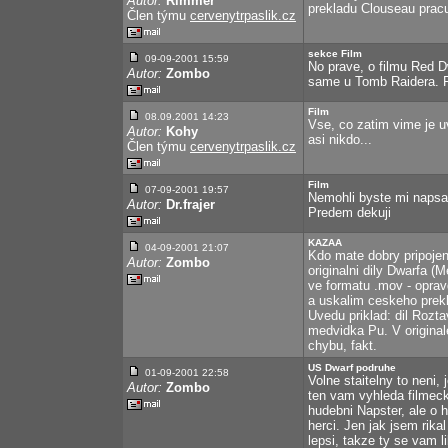
Autor:
Rimmer
prekladu Clouseau pracu
Člen týmu
cervenytrpaslik.cz
sekce Film
09-09-2001
15:59
No prave, o filmu Red 
Autor:
Zombo
same u Tomb Raidera. F
Film
08.09.2001 14:23
Vse, co zatim vime je u
Autor:
Kohy
asi nikdo...
Člen týmu
cervenytrpaslik.cz
Film
07-09-2001
19:57
Nemohli byste mi napsa
Autor:
Dr.frajer
Predem dekuji
KAZAA
04-09-2001
21:07
Kdo mate dobry pripojen
Autor:
Zombo
originalni dily Dwarfa 
ve formatu .mov - oprav
a uskalim ceskeho prekl
Uvedu priklad: dil Rozt
medvidka Pu. V original
chybu, fakt.
US Dwarf podruhe
01-09-2001
22:58
Volne staitelny to neni,
Autor:
Zombo
ten vam vyhleda filmecky
hudebni Napster, ale o 
herci. Jen jak jsem rika
lepsi, takze ty se vam l