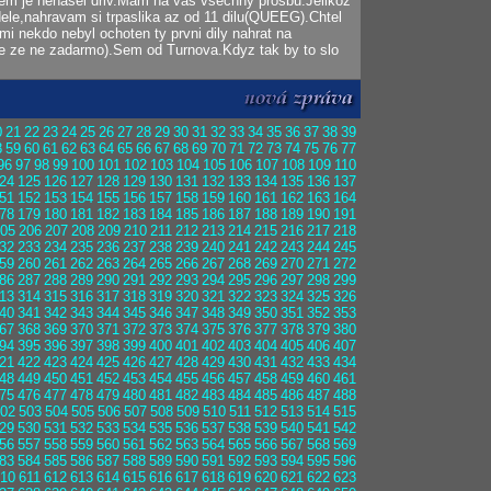
sem je nenasel driv.Mam na vas vsechny prosbu.Jelikoz
dele,nahravam si trpaslika az od 11 dilu(QUEEG).Chtel
 mi nekdo nebyl ochoten ty prvni dily nahrat na
 ze ne zadarmo).Sem od Turnova.Kdyz tak by to slo
0
21
22
23
24
25
26
27
28
29
30
31
32
33
34
35
36
37
38
39
8
59
60
61
62
63
64
65
66
67
68
69
70
71
72
73
74
75
76
77
96
97
98
99
100
101
102
103
104
105
106
107
108
109
110
24
125
126
127
128
129
130
131
132
133
134
135
136
137
51
152
153
154
155
156
157
158
159
160
161
162
163
164
78
179
180
181
182
183
184
185
186
187
188
189
190
191
05
206
207
208
209
210
211
212
213
214
215
216
217
218
32
233
234
235
236
237
238
239
240
241
242
243
244
245
59
260
261
262
263
264
265
266
267
268
269
270
271
272
86
287
288
289
290
291
292
293
294
295
296
297
298
299
13
314
315
316
317
318
319
320
321
322
323
324
325
326
40
341
342
343
344
345
346
347
348
349
350
351
352
353
67
368
369
370
371
372
373
374
375
376
377
378
379
380
94
395
396
397
398
399
400
401
402
403
404
405
406
407
21
422
423
424
425
426
427
428
429
430
431
432
433
434
48
449
450
451
452
453
454
455
456
457
458
459
460
461
75
476
477
478
479
480
481
482
483
484
485
486
487
488
02
503
504
505
506
507
508
509
510
511
512
513
514
515
29
530
531
532
533
534
535
536
537
538
539
540
541
542
56
557
558
559
560
561
562
563
564
565
566
567
568
569
83
584
585
586
587
588
589
590
591
592
593
594
595
596
10
611
612
613
614
615
616
617
618
619
620
621
622
623