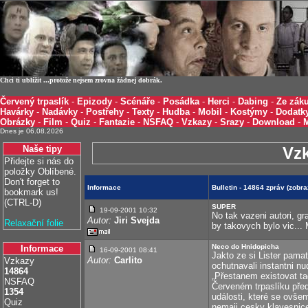
Chci ti ublížit ...protože nejsem zrovna žádnej dobrák.
Červený trpaslík
-
Epizody
-
Scénáře
-
Posádka
-
Herci
-
Dabing
-
Ze záku
Havárky
-
Nadávky
-
Postřehy
-
Texty
-
Hudba
-
Mobil
-
Kostýmy
-
Dodatk
Obrázky
-
Film
-
Quiz
-
Fantazie
-
NSFAQ
-
Vzkazy
-
Srazy
-
Download
-
Dnes je 06.08.2026
Naše tipy
Vz
Přidejte si nás do
položky Oblíbené.
Don't forget to
Informace
Bulletin - 14864 zpráv (zob
bookmark us!
(CTRL-D)
SUPER
19-09-2001
10:32
No tak vazeni autori, g
Autor:
Jiri Svejda
Relaxační folie
by takovych bylo vic...
Neco do Hnidopicha
Informace
16-09-2001
08:41
Jakto ze si Lister pama
Autor:
Carlito
Vzkazy
ochutnavali instantni nu
14864
„Přestanem existovat ta
NSFAQ
Červeném trpaslíku pře
1354
události, které se ovšem
Quiz
nemaji cesky klavesnic