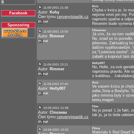
6
Kviz
11-09-2001 21:38
Chyba v kvizu je, to mu
Autor:
Kohy
Facebook
nejsme vinni jen my. Po
Člen týmu
cervenytrpaslik.cz
naprosto spatne a odpove
Resenim bude vymena kv
Sponzoring
Clouseau
11-09-2001
15:50
Já vím, že na tom neděl
Autor:
Rimmer
No, snad se to povedlo
pitevnou. Zaktualizuj h
dalším vyplňovatelům. 
za "Listerova sestra". 
zabalit a kopnout tam da
Holly007
11-09-2001
15:21
No, Holle, za své geniál
Autor:
Rimmer
naprostou pravdu. Ale s
s koblihou... čokoládov
Kviz
11-09-2001
07:40
Ve vasem kvizu je chyba. 
Autor:
Holly007
sebe,Jima a Bexlyho. T
jako mimina byly v ozve
testu,magori.
Film
10-09-2001 21:08
No jo porad :) Je fakt, 
Autor:
Clouseau
tak jo, ja to teda udelam
Člen týmu
cervenytrpaslik.cz
Filmy
10-09-2001 15:03
Materialy k Red Dwarf M