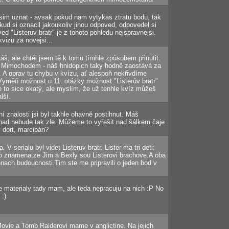
sim uznat - avsak pokud nam vytykas ztratu bodu, tak
kud si oznacil jakoukoliv jinou odpoved, odpovedel si
d "Listeruv bratr" je z tohoto pohledu nejspravnejsi.
izu za novejsi...
áš, ale chtěl jsem tě k tomu tímhle způsobem přinutit.
. Mimochodem - náš hnidopich taky hodně zaostává za
o. A oprav tu chybu v kvízu, ať alespoň nekřivdíme
Vyměň možnost u 11. otázky možnost "Listerův bratr"
Je to sice okatý, ale myslím, že už tenhle kvíz můžeš
lší.
ní znalosti jsi byl takhle ohavně postihnut. Máš
nad nebude tak zle. Můžeme to vyřešit nad šálkem čaje
ý dort, marcipán?
V serialu byl videt Listeruv bratr. Lister ma tri deti:
o znamena,ze Jim a Bexly sou Listerovi brachove.A oba
nach budoucnosti.Tim ste me pripravili o jeden bod v
ze materialy tady mam, ale teda nepracuju na nich :P No
 :)
ovie a Tomb Raiderovi mame v anglictine. Na jejich