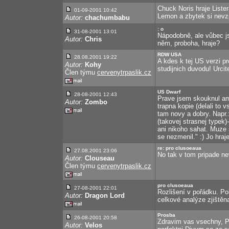
Chuck Noris hraje List
01-09-2001
10:42
Lemon a zbytek si nev
Autor:
chachumbabu
: o
31-08-2001
13:01
Nápodobně, ale vůbec js
Autor:
Chris
něm, proboha, hraje?
RDW USA
28.08.2001 19:22
A kdes k tej US verzi pr
Autor:
Kohy
studijnich duvodu! Urcite
Člen týmu
cervenytrpaslik.cz
US Dwarf
28-08-2001
12:43
Prave jsem skouknul ame
Autor:
Zombo
trapna kopie (delali to v
tam novy a dobry. Napr.
(takovej strasnej typek)
ani nikoho sahat. Muze 
se nezmenil." :) Jo hraj
re: pro clusoeaua
27.08.2001 23:06
No tak v tom pripade ne
Autor:
Clouseau
Člen týmu
cervenytrpaslik.cz
pro clusoeaua
27-08-2001
22:01
Rozlišení v pořádku. Poř
Autor:
Dragon Lord
celkové analýze zjištěn
Prosba
26-08-2001
20:58
Zdravim vas vsechny, P
Autor:
Velos