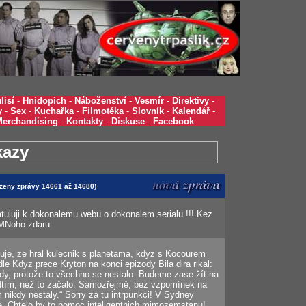
lisí
-
Hnidopich
-
Náboženství
-
Vesmír
-
Direktivy
-
y
-
Sex
-
Kuchařka
-
Filmotéka
-
Slovník
-
Kalendář
-
Merchandising
-
Kontakty
-
Diskuse
-
Facebook
kazy
razeny zprávy 14661 až 14680)
ratuluji k dokonalemu webu o dokonalem serialu !!! Kez
 MNoho zdaru
tuje, ze hral kulecnik s planetama, kdyz s Kocourem
dle Kdyz prece Kryton na konci epizody Bila dira rikal:
dy, protože to všechno se nestalo. Budeme zase žít na
dtím, než to začalo. Samozřejmě, bez vzpomínek na
 nikdy nestaly.“ Sorry za tu intrpunkci! V Sydney
e. Chtelo by to pomoc inteligentnich mimozemstanu!