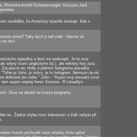
era, Rimmera Arnold Schwarzeneger, Kocoura Jack
zpomenu.
em nevěděla, že Americký trpaslík existuje. Kdo v
osimte prisel? Taky bych ji rad videl - hlavne ze
 se ozvi...
rickyho trpaslika a dost me prekvapil. Je to sice
sak stejny tvurci anglickyho trp.), ale nektery fory jsou
: Zacatecni rec Holly o jednom hologramu posadky
- "Tohle je John, je mrtvy, je to hologram. Nemuze na nic
se dotknout jen sebe." John - "Aspon muj sexualni zivot
e tam aspon stejnej herec Krytona - R.Llewellyn.
vim. Zkus se obratit na tvurce programu.
ád nic. Žádná chyba mezi klávesnicí a židlí nebyla při
a.
redne musim pochvalit vase stranky.Jsou uplne