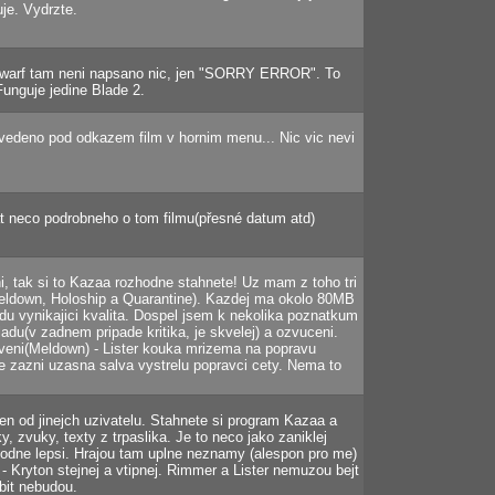
je. Vydrzte.
Dwarf tam neni napsano nic, jen "SORRY ERROR". To
unguje jedine Blade 2.
vedeno pod odkazem film v hornim menu... Nic vic nevi
t neco podrobneho o tom filmu(přesné datum atd)
i, tak si to Kazaa rozhodne stahnete! Uz mam z toho tri
(Meldown, Holoship a Quarantine). Kazdej ma okolo 80MB
du vynikajici kvalita. Dospel jsem k nekolika poznatkum
adu(v zadnem pripade kritika, je skvelej) a ozvuceni.
aveni(Meldown) - Lister kouka mrizema na popravu
e zazni uzasna salva vystrelu popravci cety. Nema to
 jen od jinejch uzivatelu. Stahnete si program Kazaa a
, zvuky, texty z trpaslika. Je to neco jako zaniklej
hodne lepsi. Hrajou tam uplne neznamy (alespon pro me)
l - Kryton stejnej a vtipnej. Rimmer a Lister nemuzou bejt
ibit nebudou.