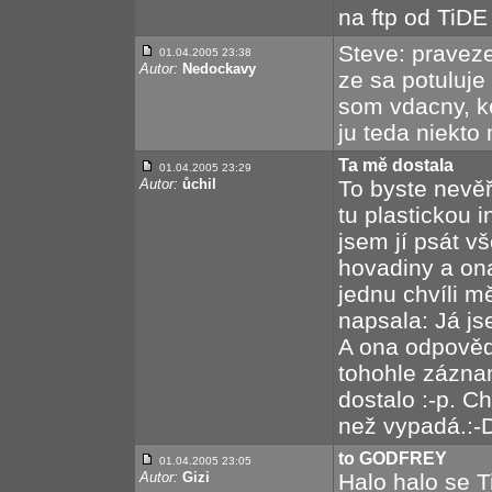
na ftp od TiDE
Steve: praveze
01.04.2005 23:38
Autor:
Nedockavy
ze sa potuluje
som vdacny, ke
ju teda niekto
Ta mě dostala
01.04.2005 23:29
Autor:
ůchil
To byste nevěři
tu plastickou i
jsem jí psát v
hovadiny a on
jednu chvíli mě
napsala: Já j
A ona odpověd
tohohle záznam
dostalo :-p. Ch
než vypadá.:-
to GODFREY
01.04.2005 23:05
Autor:
Gizi
Halo halo se T