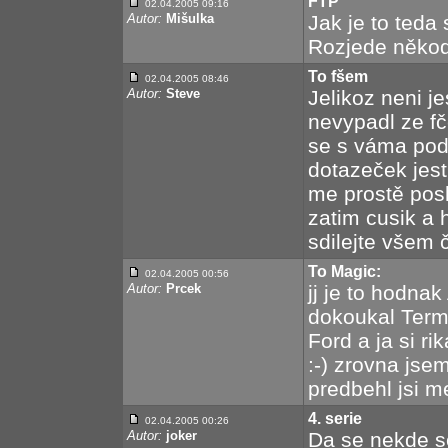
FTP
02.04.2005 09:16
Autor:
Mišulka
Jak je to teda
Rozjede někod 
To fšem
02.04.2005 08:46
Autor:
Steve
Jelikoz neni je
nevypadl ze fč
se s váma podě
dotazeček jest
me prostě posl
zatim cusik a h
sdilejte všem 
To Magic:
02.04.2005 00:56
Autor:
Prcek
jj je to hodna
dokoukal Termi
Ford a ja si r
:-) zrovna jse
predbehl jsi me
4. serie
02.04.2005 00:26
Autor:
joker
Da se nekde se