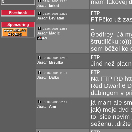
mam takovej d
6
04.04.2005 13:24
Autor:
kokot
Facebook
FTP
03.04.2005 22:33
Autor:
Leviatan
FTPčko už zase
Sponzoring
...
03.04.2005 13:55
Autor:
Magic
Godfrey: Já my
štrůdlíčku :o))
sem běžel ke 
FTP
03.04.2005 12:19
Autor:
Mišulka
Jiné než plac
FTP
03.04.2005 11:21
Autor:
Dafko
Na FTP RD http
Red Dwarf 6 D
dabingom v pr
já mam ale smů
02.04.2005 22:11
Autor:
Ami
jak) moje dvd s
to, sice nevim 
seženu...držte