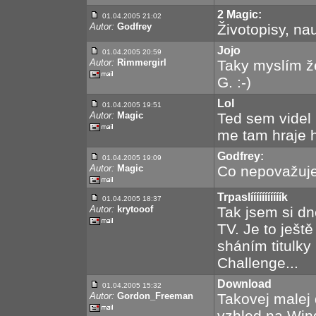
2 Magic:
01.04.2005 21:02
Autor:
Godfrey
Životopisy, na
Jojo
01.04.2005 20:59
Autor:
Rimmergirl
Taky myslím že 
G. :-)
Lol
01.04.2005 19:51
Autor:
Magic
Ted sem videl
me tam hraje
Godfrey:
01.04.2005 19:09
Autor:
Magic
Co nepovažuješ
Trpaslííííííííííík
01.04.2005 18:37
Autor:
krytooof
Tak jsem si dn
TV. Je to ještě 
sháním titulky
Challenge...
Download
01.04.2005 15:32
Autor:
Gordon_Freeman
Takovej malej 
vzhled na Wi