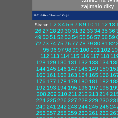
zajimalo!diky
2001 © Petr "Buchar" Krojzl
1
2
3
4
5
6
7
8
9
10
11
12
13
Strana:
26
27
28
29
30
31
32
33
34
35
36
49
50
51
52
53
54
55
56
57
58
59
72
73
74
75
76
77
78
79
80
81
82
95
96
97
98
99
100
101
102
10
112
113
114
115
116
117
118
11
128
129
130
131
132
133
134
13
144
145
146
147
148
149
150
15
160
161
162
163
164
165
166
16
176
177
178
179
180
181
182
18
192
193
194
195
196
197
198
19
208
209
210
211
212
213
214
21
224
225
226
227
228
229
230
23
240
241
242
243
244
245
246
24
256
257
258
259
260
261
262
26