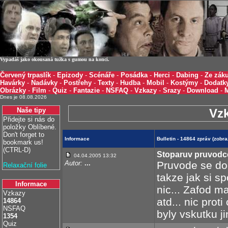
Vypadáš jako okousaná tužka s gumou na konci.
Červený trpaslík
-
Epizody
-
Scénáře
-
Posádka
-
Herci
-
Dabing
-
Ze záku
Havárky
-
Nadávky
-
Postřehy
-
Texty
-
Hudba
-
Mobil
-
Kostýmy
-
Dodatk
Obrázky
-
Film
-
Quiz
-
Fantazie
-
NSFAQ
-
Vzkazy
-
Srazy
-
Download
-
Dnes je 08.08.2026
Naše tipy
Vz
Přidejte si nás do
položky Oblíbené.
Don't forget to
Informace
Bulletin - 14864 zpráv (zobr
bookmark us!
(CTRL-D)
Stoparuv pruvodce
04.04.2005 13:32
Autor:
...
Pruvode se doc
Relaxační folie
takze jak si s
Informace
nic... Zafod m
Vzkazy
atd... nic pro
14864
NSFAQ
byly vskutku jin
1354
Quiz