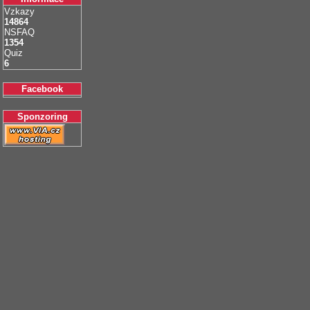
Vzkazy
14864
NSFAQ
1354
Quiz
6
Facebook
Sponzoring