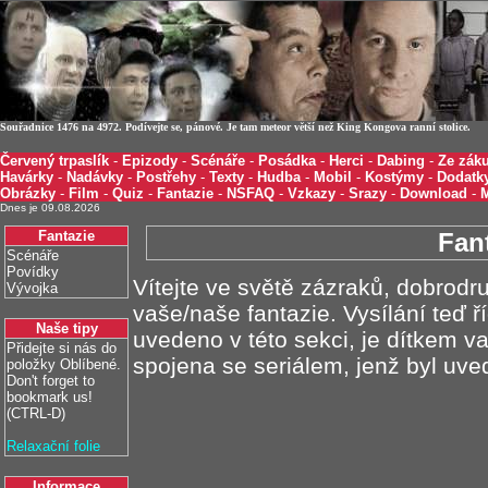
Souřadnice 1476 na 4972. Podívejte se, pánové. Je tam meteor větší než King Kongova ranní stolice.
Červený trpaslík
-
Epizody
-
Scénáře
-
Posádka
-
Herci
-
Dabing
-
Ze záku
Havárky
-
Nadávky
-
Postřehy
-
Texty
-
Hudba
-
Mobil
-
Kostýmy
-
Dodatk
Obrázky
-
Film
-
Quiz
-
Fantazie
-
NSFAQ
-
Vzkazy
-
Srazy
-
Download
-
Dnes je 09.08.2026
Fantazie
Fan
Scénáře
Povídky
Vítejte ve světě zázraků, dobrodru
Vývojka
vaše/naše fantazie. Vysílání teď ř
Naše tipy
uvedeno v této sekci, je dítkem vaš
Přidejte si nás do
spojena se seriálem, jenž byl uved
položky Oblíbené.
Don't forget to
bookmark us!
(CTRL-D)
Relaxační folie
Informace