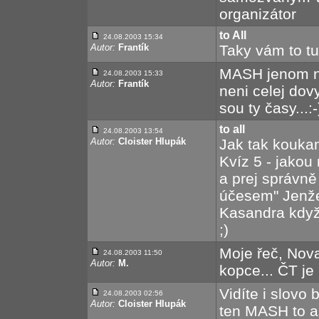
organizátor
to All
24.08.2003 15:34
Autor:
Frantík
Taky vám to t
MASH jenom ne
24.08.2003 15:33
Autor:
Frantík
neni celej dov
sou ty časy...:-
to all
24.08.2003 13:54
Autor:
Cloister Hlupák
Jak tak koukam
Kvíz 5 - jakou
a prej správně
účesem" Jenže 
Kasandra když
;)
Moje řeč, Nova
24.08.2003 11:50
Autor:
M.
kopce... ČT je 
Vidíte i slovo
24.08.2003 02:56
Autor:
Cloister Hlupák
ten MASH to asi