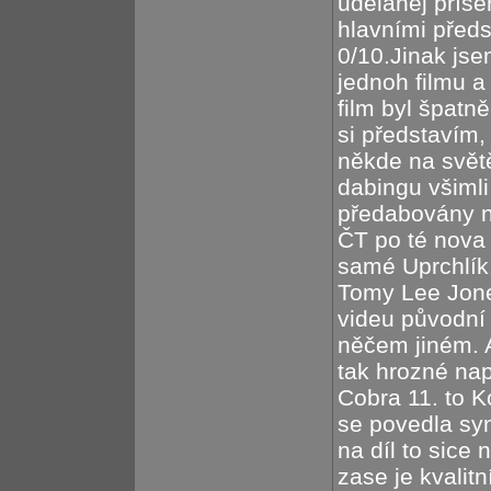
udělanej příšer
hlavními předs
0/10.Jinak jse
jednoh filmu a
film byl špatn
si představím
někde na světě
dabingu všimli 
předabovány n
ČT po té nova 
samé Uprchlík
Tomy Lee Jon
videu původní 
něčem jiném. 
tak hrozné nap
Cobra 11. to K
se povedla sy
na díl to sice 
zase je kvalit