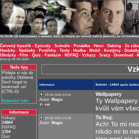
Jsi člověk tak bezvýznamný a omezený, který je schopen po večerech našívat jmenovky na své kondomy 
Červený trpaslík
-
Epizody
-
Scénáře
-
Posádka
-
Herci
-
Dabing
-
Ze záku
Havárky
-
Nadávky
-
Postřehy
-
Texty
-
Hudba
-
Mobil
-
Kostýmy
-
Dodatk
Obrázky
-
Film
-
Quiz
-
Fantazie
-
NSFAQ
-
Vzkazy
-
Srazy
-
Download
-
Dnes je 06.08.2026
Naše tipy
Vz
Přidejte si nás do
položky Oblíbené.
Don't forget to
Informace
Bulletin - 14864 zpráv (zob
bookmark us!
(CTRL-D)
Wallpapery
25.08.2003 23:40
Autor:
Magic
Ty Wallpapery
Relaxační folie
kvůli vám všec
Informace
To lhuj:
Vzkazy
25.08.2003 23:39
14864
Autor:
Magic
Ach! To mi ned
NSFAQ
nikdo mi to n
1354
Quiz
sice neni nic e