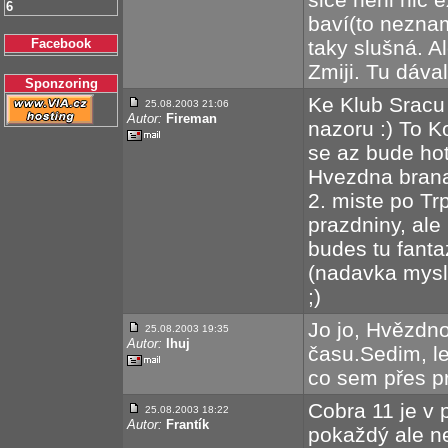
6
baví(to nezna
Facebook
taky slušná. A
Zmiji. Tu dáva
Sponzoring
Ke Klub Sracu
25.08.2003 21:06
Autor:
Fireman
nazoru :) To Ko
se az bude hot
Hvezdna brana
2. miste po Tr
prazdniny, ale
budes tu fanta
(nadavka mysl
;)
Jo jo, Hvězdno
25.08.2003 19:35
Autor:
Ihuj
času.Sedim, le
co sem přes p
Cobra 11 je v
25.08.2003 18:22
Autor:
Frantík
pokaždý ale ne