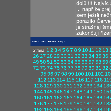
dolů !!! Nejví
... např že pre
sem ještě nežr
porazilo Červe
je strašnej šm
zakončuji řízení
2001 © Petr "Buchar" Krojzl
1
2
3
4
5
6
7
8
9
10
11
12
13
Strana:
26
27
28
29
30
31
32
33
34
35
36
49
50
51
52
53
54
55
56
57
58
59
72
73
74
75
76
77
78
79
80
81
82
95
96
97
98
99
100
101
102
10
112
113
114
115
116
117
118
11
128
129
130
131
132
133
134
13
144
145
146
147
148
149
150
15
160
161
162
163
164
165
166
16
176
177
178
179
180
181
182
18
192
193
194
195
196
197
198
19