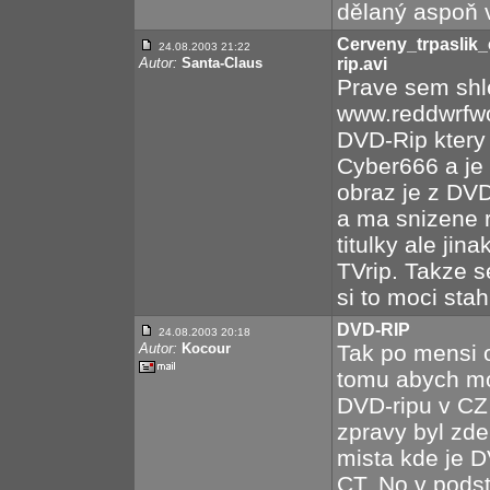
dělaný aspoň 
Cerveny_trpasli
24.08.2003 21:22
Autor:
Santa-Claus
rip.avi
Prave sem shl
www.reddwrfwo
DVD-Rip ktery 
Cyber666 a je
obraz je z DVD
a ma snizene r
titulky ale jin
TVrip. Takze s
si to moci stah
DVD-RIP
24.08.2003 20:18
Autor:
Kocour
Tak po mensi 
tomu abych mo
DVD-ripu v CZ
zpravy byl zde
mista kde je DV
CT. No v pods