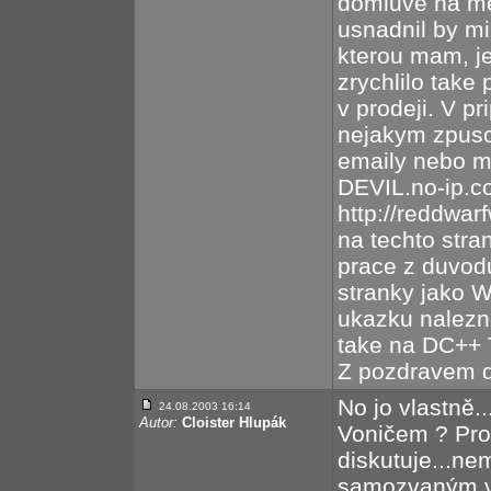
domluve na me
usnadnil by mi 
kterou mam, j
zrychlilo take 
v prodeji. V p
nejakym zpuso
emaily nebo m
DEVIL.no-ip.c
http://reddwa
na techto str
prace z duvod
stranky jako W
ukazku nalezn
take na DC++ T
Z pozdravem 
No jo vlastně.
24.08.2003 16:14
Autor:
Cloister Hlupák
Voničem ? Pro
diskutuje...nem
samozvaným vů