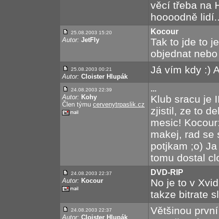
věcí třeba na
hoooodně lidí..
Kocour
25.08.2003 15:20
Autor:
JetFly
Tak to jde to j
objednat nebo 
Já vím kdy :) 
25.08.2003 00:21
Autor:
Cloister Hlupák
...
24.08.2003 22:39
Autor:
Kohy
Klub sracu je
Člen týmu
cervenytrpaslik.cz
zjistil, ze to 
mesic! Kocour:
makej, rad se 
potjkam ;o) J
tomu dostal clo
DVD-RIP
24.08.2003 22:37
Autor:
Kocour
No je to v Xvi
takze bitrate s
Většinou první
24.08.2003 22:37
Autor:
Cloister Hlupák