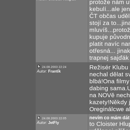
protože nám u
kebulí...ale j
ČT občas uděl
stojí za to...j
mluvíš...proto
kupuje původn
platit navíc na
otřesná... jin
trapnej sajďák 
Režisér Klubu
24.08.2003 22:24
Autor:
Frantík
nechal dělat svo
blbá!Ona film
dabing sama.U
na NOVě necha
kazety!Někdy j
Oreginálcwe ale
nevím co mám dát
24.08.2003 22:05
Autor:
JetFly
to Cloister Hlu