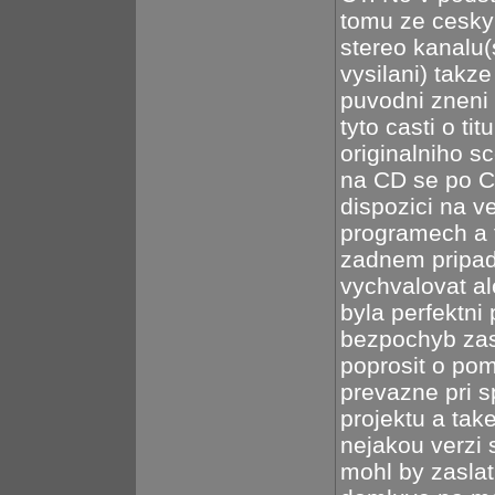
tomu ze cesky
stereo kanalu(
vysilani) takz
puvodni zneni 
tyto casti o ti
originalniho s
na CD se po CR
dispozici na 
programech a t
zadnem pripad
vychvalovat a
byla perfektni 
bezpochyb zasl
poprosit o po
prevazne pri 
projektu a tak
nejakou verzi 
mohl by zasla