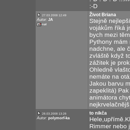
:-D
Život Briana
27.03.2008 12:49
Autor:
JA
Stejně nejlepš
vojákům říká j
bych mezi těmi
Pythony mám rá
nadchne, ale č
zvláště když t
zážitek je pro
Ohledně vlašto
nemáte na otá
Jakou barvu má
zapeklitá) Pak
animátora chyt
nejkrvelačnější
to nikča
26.03.2008 13:26
Autor:
polymorf-ka
Hele,upřímě.Kl
Rimmer nebo ja