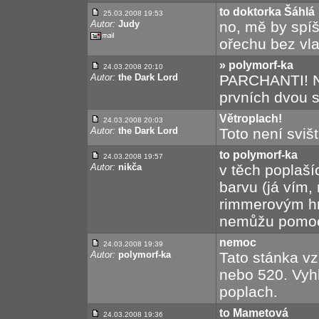
to doktorka Šáhlá
25.03.2008 19:53
Autor:
Judy
no, mě by spí
ořechu bez vla
» polymorf-ka
24.03.2008 20:10
Autor:
the Dark Lord
PARCHANTI! N
prvních dvou sé
Větroplach!
24.03.2008 20:03
Autor:
the Dark Lord
Toto není sviš
to polymorf-ka
24.03.2008 19:57
Autor:
nikča
v těch poplaš
barvu (já vím,
rimmerovým hni
nemůžu pomoc
nemoc
24.03.2008 19:39
Autor:
polymorf-ka
Tato stánka vz
nebo 520. Vyh
poplach.
to Mametová
24.03.2008 19:36