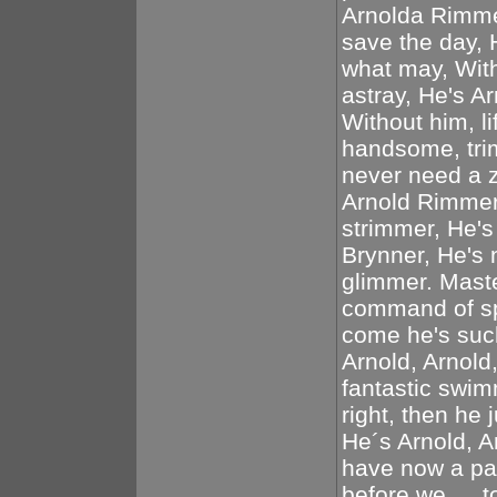
Arnolda Rimmera
save the day, 
what may, Wit
astray, He's A
Without him, l
handsome, trim
never need a z
Arnold Rimmer,
strimmer, He's
Brynner, He's 
glimmer. Maste
command of sp
come he's suc
Arnold, Arnold
fantastic swim
right, then he 
He´s Arnold, A
have now a pa
before we … to