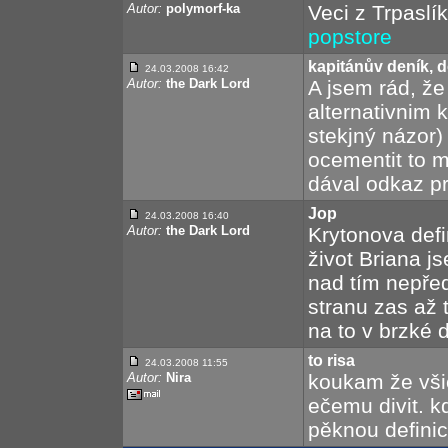
Autor:
polymorf-ka
Veci z Trpaslí
popstore
kapitánův deník, 
24.03.2008 16:42
Autor:
the Dark Lord
A jsem rád, že
alternativnim 
stekjný názor) 
ocementit to m
dával odkaz pr
Jop
24.03.2008 16:40
Autor:
the Dark Lord
Krytonova defin
život Briana j
nad tím nepřed
stranu zas až 
na to v brzké 
to risa
24.03.2008 11:55
Autor:
Nira
koukam že všic
ečemu divit. k
pěknou definic