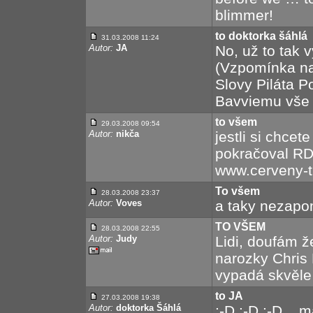
blimmer!
to doktorka šáhlá
31.03.2008 11:24
Autor:
JA
No, už to tak 
(Vzpomínka na 
Slovy Piláta P
Bavviemu vše 
to všem
29.03.2008 09:54
Autor:
nikča
jestli si chcet
pokračoval RD 
www.cerveny-tr
To všem
28.03.2008 23:37
Autor:
Voves
a taky nezapom
TO VŠEM
28.03.2008 22:55
Autor:
Judy
Lidi, doufám 
narozky Chris 
vypadá skvěle :
to JA
27.03.2008 19:38
Autor:
doktorka Šáhlá
:-D :-D :-D ...