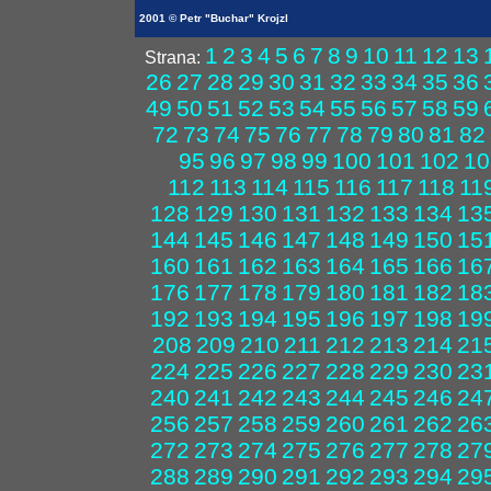
2001 © Petr "Buchar" Krojzl
1
2
3
4
5
6
7
8
9
10
11
12
13
Strana:
26
27
28
29
30
31
32
33
34
35
36
49
50
51
52
53
54
55
56
57
58
59
72
73
74
75
76
77
78
79
80
81
82
95
96
97
98
99
100
101
102
10
112
113
114
115
116
117
118
11
128
129
130
131
132
133
134
13
144
145
146
147
148
149
150
15
160
161
162
163
164
165
166
16
176
177
178
179
180
181
182
18
192
193
194
195
196
197
198
19
208
209
210
211
212
213
214
21
224
225
226
227
228
229
230
23
240
241
242
243
244
245
246
24
256
257
258
259
260
261
262
26
272
273
274
275
276
277
278
27
288
289
290
291
292
293
294
29