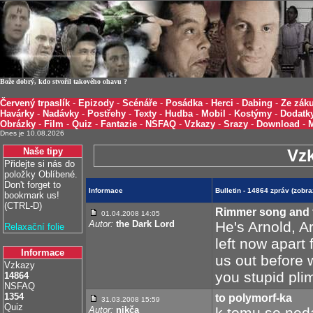
Bože dobrý, kdo stvořil takového ohavu ?
Červený trpaslík
-
Epizody
-
Scénáře
-
Posádka
-
Herci
-
Dabing
-
Ze záku
Havárky
-
Nadávky
-
Postřehy
-
Texty
-
Hudba
-
Mobil
-
Kostýmy
-
Dodatk
Obrázky
-
Film
-
Quiz
-
Fantazie
-
NSFAQ
-
Vzkazy
-
Srazy
-
Download
-
Dnes je 10.08.2026
Naše tipy
Vz
Přidejte si nás do
položky Oblíbené.
Don't forget to
Informace
Bulletin - 14864 zpráv (zobr
bookmark us!
(CTRL-D)
Rimmer song and t
01.04.2008 14:05
Autor:
the Dark Lord
He's Arnold, 
Relaxační folie
left now apart
Informace
us out before
Vzkazy
you stupid pli
14864
NSFAQ
1354
to polymorf-ka
31.03.2008 15:59
Quiz
Autor:
nikča
k tomu se nedá