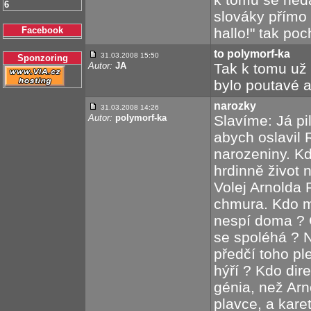
6
slováky přímo 
Facebook
hallo!" tak poc
to polymorf-ka
31.03.2008 15:50
Sponzoring
Autor:
JA
Tak k tomu už 
bylo poutavé a 
narozky
31.03.2008 14:26
Autor:
polymorf-ka
Slavíme: Já pil
abych oslavil 
narozeniny. K
hrdinně život 
Volej Arnolda
chmura. Kdo m
nespí doma ? 
se spoléhá ? N
předčí toho p
hýří ? Kdo dir
génia, než Ar
plavce, a kare