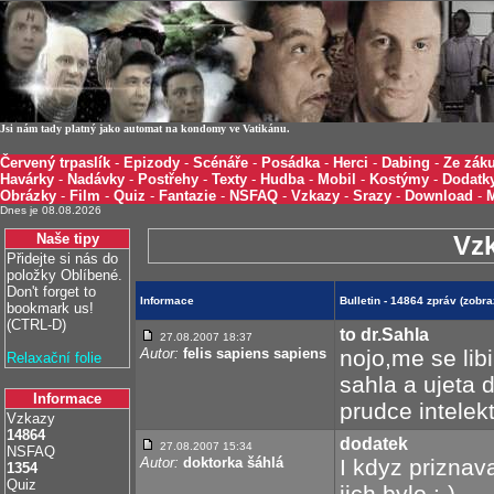
Jsi nám tady platný jako automat na kondomy ve Vatikánu.
Červený trpaslík
-
Epizody
-
Scénáře
-
Posádka
-
Herci
-
Dabing
-
Ze záku
Havárky
-
Nadávky
-
Postřehy
-
Texty
-
Hudba
-
Mobil
-
Kostýmy
-
Dodatk
Obrázky
-
Film
-
Quiz
-
Fantazie
-
NSFAQ
-
Vzkazy
-
Srazy
-
Download
-
Dnes je 08.08.2026
Naše tipy
Vz
Přidejte si nás do
položky Oblíbené.
Don't forget to
Informace
Bulletin - 14864 zpráv (zobr
bookmark us!
(CTRL-D)
to dr.Sahla
27.08.2007 18:37
Autor:
felis sapiens sapiens
nojo,me se lib
Relaxační folie
sahla a ujeta 
Informace
prudce intelek
Vzkazy
14864
dodatek
27.08.2007 15:34
NSFAQ
Autor:
doktorka šáhlá
I kdyz priznav
1354
Quiz
jich bylo :-)