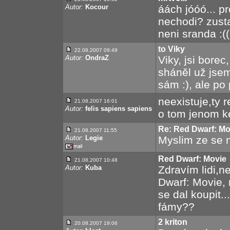
Autor:
Kocour
áách jóóó... pr
nechodi? zusta
neni sranda :((
to Viky
22.08.2007 09:49
Autor:
OndraZ
Viky, jsi borec
sháněl už jsem
sám :), ale po 
neexistuje,ty r
21.08.2007 16:01
Autor:
felis sapiens sapiens
o tom jenom ke
Re: Red Dwarf: Mo
21.08.2007 11:55
Autor:
Legie
Myslim ze se n
Red Dwarf: Movie
21.08.2007 10:48
Autor:
Kuba
Zdravím lidi,n
Dwarf: Movie, 
se dal koupit..
fámy??
2 kriton
20.08.2007 19:06