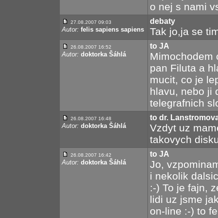
o nej s nami v
debaty
27.08.2007 09:03
Autor:
felis sapiens sapiens
Tak jo,ja se t
to JA
26.08.2007 16:52
Autor:
doktorka Šáhlá
Mimochodem co 
pan Filuta a h
mucit, co je leps
hlavu, nebo ji
telegrafnich sl
to dr. Lanstromov
26.08.2007 16:48
Autor:
doktorka Šáhlá
Vzdyt uz mame,
takovych disku
to JA
26.08.2007 16:42
Autor:
doktorka Šáhlá
Jo, vzpominam 
i nekolik dalsi
:-) To je fajn,
lidi uz jsme ja
on-line :-) to 