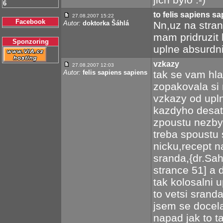
6
to felis sapiens s
27.08.2007 15:22
Facebook
Autor:
doktorka Šáhlá
Nn,uz na stran
mam pridruzit 
Sponzoring
uplne absurdni
vzkazy
27.08.2007 12:03
Autor:
felis sapiens sapiens
tak se vam hla
zopakovala si 
vzkazy od upln
kazdyho desat
zpoustu nezbyt
treba spoustu 
nicku,recept n
sranda,{dr.Sah
strance 51] a 
tak kolosalni 
to vetsi sranda
jsem se docela
napad jak to t