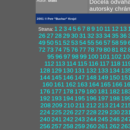
Autor:
blast
Docela odvaha
autorsky chrán
2001 © Petr "Buchar" Krojzl
1
2
3
4
5
6
7
8
9
10
11
12
13
Strana:
26
27
28
29
30
31
32
33
34
35
36
49
50
51
52
53
54
55
56
57
58
59
72
73
74
75
76
77
78
79
80
81
82
95
96
97
98
99
100
101
102
10
112
113
114
115
116
117
118
11
128
129
130
131
132
133
134
13
144
145
146
147
148
149
150
15
160
161
162
163
164
165
166
1
176
177
178
179
180
181
182
18
192
193
194
195
196
197
198
19
208
209
210
211
212
213
214
21
224
225
226
227
228
229
230
23
240
241
242
243
244
245
246
24
256
257
258
259
260
261
262
26