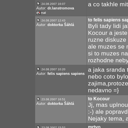
a co takhle mi
24.08.2007 16:07
Autor:
dr.lanstromova
to felis sapiens s
24.08.2007 12:43
Autor:
doktorka Šáhlá
Byli tady lidi 
Kocour a jeste
ruzne diskuze 
ale muzes se 
si to muzes naj
rozhodne nebyl
a jaka sranda 
24.08.2007 10:20
Autor:
felis sapiens sapiens
nebo coto bylo
zajima,protoze
nedavno =}
to Kocour
23.08.2007 16:51
Autor:
doktorka Šáhlá
Jj, mas uplnou
:-) ale popravd
Nejaky tema, a
mrtvo...
23.08.2007 15:52