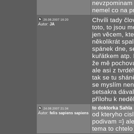
nevzpominam od
nemel co na pra
Chvíli tady člo
26.08.2007 16:20
Autor:
JA
toto, to jsou 
jen věcem, kte
několikrát spa
spánek dne, s
kuřátkem atp. 
že mě pochoval
ale asi z tvrdé
tak se tu sháně
se myslím nena
setsakra dáva
přílohu k nedě
to doktorka Sahla
24.08.2007 21:34
Autor:
felis sapiens sapiens
od kteryho cis
podivam =} al
tema to chtelo