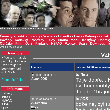
Seš mastnej hnus s dechem, co by zahnal grizzlyho.
Červený trpaslík
-
Epizody
-
Scénáře
-
Posádka
-
Herci
-
Dabing
-
Ze záku
Havárky
-
Nadávky
-
Postřehy
-
Texty
-
Hudba
-
Mobil
-
Kostýmy
-
Dodatk
Obrázky
-
Film
-
Quiz
-
Fantazie
-
NSFAQ
-
Vzkazy
-
Srazy
-
Download
-
Dnes je 08.08.2026
Naše tipy
Vz
Přidejte si nás do
položky Oblíbené.
Don't forget to
Informace
Bulletin - 14864 zpráv (zobr
bookmark us!
(CTRL-D)
to Nira
13.02.2008 20:15
Autor:
JOS
To je dobře... 
Relaxační folie
bychom mohly 
Informace
Jo a teď hrajou
Vzkazy
14864
to JOS
13.02.2008 20:13
NSFAQ
Autor:
Nira
bože ne, byl tu 
1354
Quiz
že by si dal 