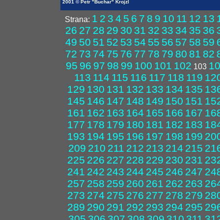
2001 © Petr "Buchar" Krojzl
1
2
3
4
5
6
7
8
9
10
11
12
13
Strana:
26
27
28
29
30
31
32
33
34
35
36
49
50
51
52
53
54
55
56
57
58
59
72
73
74
75
76
77
78
79
80
81
82
95
96
97
98
99
100
101
102
1
103
113
114
115
116
117
118
119
12
129
130
131
132
133
134
135
13
145
146
147
148
149
150
151
15
161
162
163
164
165
166
167
16
177
178
179
180
181
182
183
18
193
194
195
196
197
198
199
20
209
210
211
212
213
214
215
21
225
226
227
228
229
230
231
23
241
242
243
244
245
246
247
24
257
258
259
260
261
262
263
26
273
274
275
276
277
278
279
28
289
290
291
292
293
294
295
29
305
306
307
308
309
310
311
31