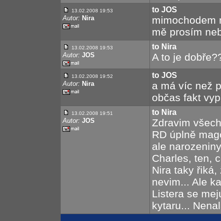
to JOS
13.02.2008 19:53
Autor:
Nira
mimochodem ned
mě prosím nebi
to Nira
13.02.2008 19:53
Autor:
JOS
A to je dobře?
to JOS
13.02.2008 19:52
Autor:
Nira
a má víc než pě
občas fakt vyp
to Nira
13.02.2008 19:51
Autor:
JOS
Zdravim všechn
RD úplně mago
ale narozeniny
Charles, ten, co
Nira taky řiká,
nevim... Ale k
Listera se mej
kytaru... Nena