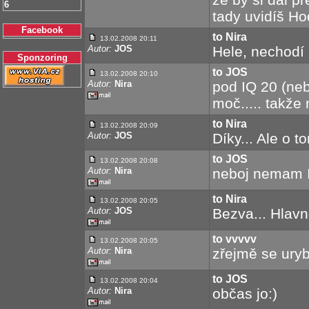
6
tady uvidíš Ho
Facebook
to Nira
13.02.2008 20:11
Autor:
JOS
Hele, nechodí F
Sponzoring
to JOS
13.02.2008 20:10
Autor:
Nira
pod IQ 20 (neb
moč..... takže
to Nira
13.02.2008 20:09
Autor:
JOS
Díky... Ale o t
to JOS
13.02.2008 20:08
Autor:
Nira
neboj nemam IQ
to Nira
13.02.2008 20:05
Autor:
JOS
Bezva... Hlavn
to vvvvv
13.02.2008 20:05
Autor:
Nira
zřejmě se uryb
to JOS
13.02.2008 20:04
Autor:
Nira
občas jo:)