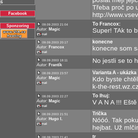
6
Třeba proč po u
Facebook
http://www.vse
To Francox:
09.09.2003 21:04
Sponzoring
Autor:
Magic
Super! TAk to b
konecne
09.09.2003 20:17
Autor:
Francox
konecne som sa 
No jestli se to 
09.09.2003 18:11
Autor:
Frantík
Varianta A - ukázka
08.09.2003 23:57
Autor:
Magic
Kdo byste chtěl 
k-the-rest.wz.cz
To lhuj:
08.09.2003 22:27
Autor:
Magic
V A N A !!! Eště
Trička
08.09.2003 21:51
Autor:
Hugo I.
Nóóó. Tak poku
hejbat. Už mlči
tr
08.09.2003 21:41