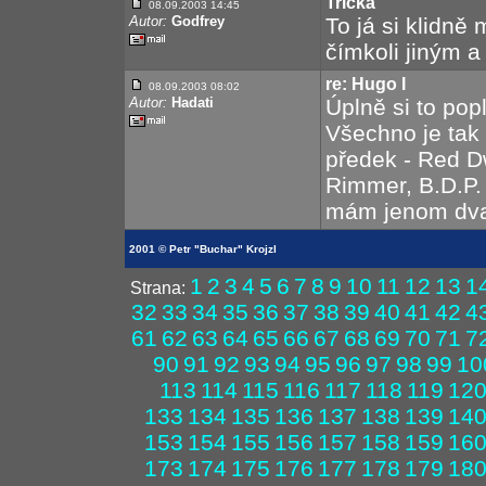
Trička
08.09.2003 14:45
Autor:
Godfrey
To já si klidně
čímkoli jiným a
re: Hugo I
08.09.2003 08:02
Autor:
Hadati
Úplně si to pop
Všechno je tak 
předek - Red Dwa
Rimmer, B.D.P.
mám jenom dva
2001 © Petr "Buchar" Krojzl
1
2
3
4
5
6
7
8
9
10
11
12
13
1
Strana:
32
33
34
35
36
37
38
39
40
41
42
4
61
62
63
64
65
66
67
68
69
70
71
7
90
91
92
93
94
95
96
97
98
99
10
113
114
115
116
117
118
119
12
133
134
135
136
137
138
139
14
153
154
155
156
157
158
159
16
173
174
175
176
177
178
179
18