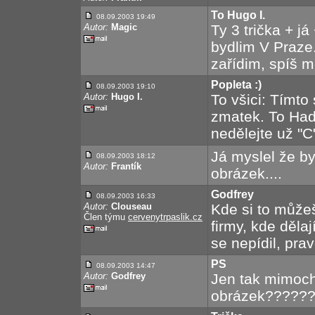
To Hugo I.
08.09.2003 19:49
Autor:
Magic
Ty 3 trička + j
bydlim V Praze.
zařídim, spíš mů
Popleta :)
08.09.2003 19:10
Autor:
Hugo I.
To všici: Tímt
zmatek. To Hada
nedělejte už "
Já myslel že by
08.09.2003 18:12
Autor:
Frantík
obrázek....
Godfrey
08.09.2003 16:33
Autor:
Clouseau
Kde si to můžeš
Člen týmu
cervenytrpaslik.cz
firmy, kde děla
se nepídil, pra
PS
08.09.2003 14:47
Autor:
Godfrey
Jen tak mimoch
obrázek?????