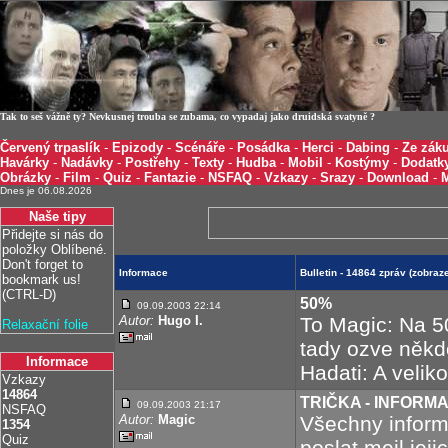
Tak to seš vážně ty? Nevkusnej trouba se zubama, co vypadaj jako druidská svatyně ?
Červený trpaslík
-
Epizody
-
Scénáře
-
Posádka
-
Herci
-
Dabing
-
Ze záku
Havárky
-
Nadávky
-
Postřehy
-
Texty
-
Hudba
-
Mobil
-
Kostýmy
-
Dodatk
Obrázky
-
Film
-
Quiz
-
Fantazie
-
NSFAQ
-
Vzkazy
-
Srazy
-
Download
-
Dnes je 06.08.2026
Naše tipy
Přidejte si nás do
položky Oblíbené.
Don't forget to
Informace
Bulletin - 14864 zpráv (zobra
bookmark us!
(CTRL-D)
50%
09.09.2003 22:14
Autor:
Hugo I.
To Magic: Na 5
Relaxační folie
tady ozve někdo
Informace
Hadati: A velik
Vzkazy
14864
TRIČKA - INFORM
09.09.2003 21:17
NSFAQ
Autor:
Magic
Všechny inform
1354
Quiz
poslat mejl jej