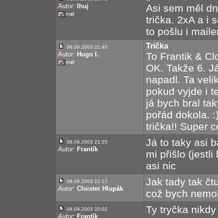
Autor:
Ihuj
Asi sem měl dn
trička. 2xA a i
to pošlu i maile
Trička
08.09.2003 21:40
Autor:
Hugo I.
To Frantik & Cl
OK. Takže 6. J
napadl. Ta veli
pokud vyjde i t
já bych bral ta
pořád dokola. :
trička!! Super c
Já to taky asi b
08.09.2003 21:25
Autor:
Frantík
mi přišlo (jestl
asi nic
Jak tady tak čt
08.09.2003 21:17
Autor:
Cloister Hlupák
což bych nemoh
Ty tryčka nikdy ne
08.09.2003 20:02
Autor:
Frantík