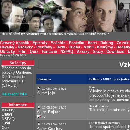
Tak to seš vážně ty? Nevkusnej trouba se zubama, co vypadaj jako druidská svatyně ?
Červený trpaslík
-
Epizody
-
Scénáře
-
Posádka
-
Herci
-
Dabing
-
Ze záku
Havárky
-
Nadávky
-
Postřehy
-
Texty
-
Hudba
-
Mobil
-
Kostýmy
-
Dodatk
Obrázky
-
Film
-
Quiz
-
Fantazie
-
NSFAQ
-
Vzkazy
-
Srazy
-
Download
-
Dnes je 06.08.2026
Naše tipy
Vz
Přidejte si nás do
položky Oblíbené.
Don't forget to
Informace
Bulletin - 14864 zpráv (zob
bookmark us!
(CTRL-D)
Kviz
19.05.2004 14:21
V kvize je otazka ze ak
Autor:
jojo
Relaxační folie
precooo?! to je nejaka k
bol oziareny, uz neviem
Informace
Tak dem na to
19.05.2004 13:39
Tak kolik jste toho do t
Vzkazy
Autor:
Pojkar
14864
NSFAQ
1354
RE: letáková kampaň
18.05.2004 20:21
To není špatný nápad. 
Quiz
Autor:
Godfrey