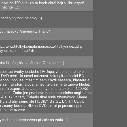
piva za 100 eur...za to bych chtěl bejt v lihu aspoň
 nechtěl...:)
nedaly vyrobit nálepky :-)
out nálepky "suvenýr z Titanu"
ttp://www.titulkykserialum.unas.cz/titulky/index.php
lky co zatim mate? dik.
vytvořit nálepky na láhev s Otrozonem :)
 postup tvorby ceskeho DVDripu. Z ceho je to jako
 DVD neni. Jo nasel moznost zakoupit orginalni EN
shopu bohuzel mezitim sem chytil sassera, blastera a
ze sem to sformatoval a nechtelo se mi to znova hledat.
te meli zajem. Jedna serie myslim stala kolem 1200Kč.
acujem. Zatim jen prvni dve serie originalniho anglickeho
Ale jak jiz tady Paladin rikal bude zkouskovy. Mame
2 dily z druhy serie, ale HODILY BY SE EN TITULKY,
 znamy kdo ma RD na DVD tak at je prosim ripne,
it tak se ozvete.
pada jako prebarvena pistole na vodu :-)