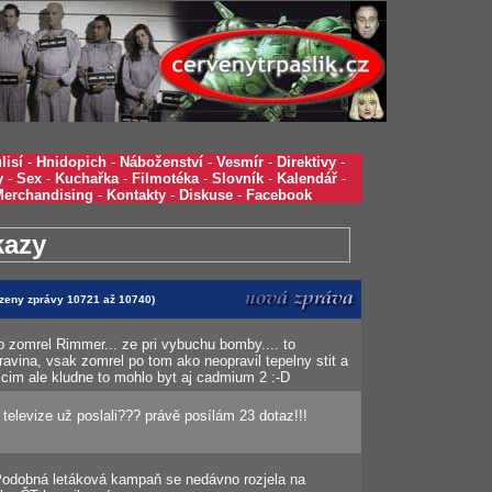
lisí
-
Hnidopich
-
Náboženství
-
Vesmír
-
Direktivy
-
y
-
Sex
-
Kuchařka
-
Filmotéka
-
Slovník
-
Kalendář
-
Merchandising
-
Kontakty
-
Diskuse
-
Facebook
kazy
razeny zprávy 10721 až 10740)
o zomrel Rimmer... ze pri vybuchu bomby.... to
ravina, vsak zomrel po tom ako neopravil tepelny stit a
 cim ale kludne to mohlo byt aj cadmium 2 :-D
ý televize už poslali??? právě posílám 23 dotaz!!!
Podobná letáková kampaň se nedávno rozjela na