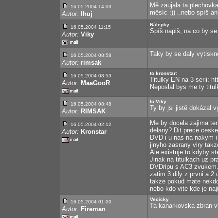
Mě zaujala ta plechovka 
16.05.2004 14:03
měsíc :)) ..nebo spíš ani
Autor:
Ihuj
Nálepky
16.05.2004 11:15
Spíš napiš, na co by se 
Autor:
Viky
Taky by se daly vytiskn
16.05.2004 08:58
Autor:
rimsak
to kronstar:
16.05.2004 08:53
Titulky EN na 3 serii: h
Autor:
MaaGooR
Neposlal bys me ty titu
to Viky
16.05.2004 08:48
Ty by jsi jistě dokázal 
Autor:
RIMSAK
Me by docela zajima ten
16.05.2004 02:12
delany? Dit prece ceske
Autor:
Kronstar
DVD i u nas na nakym i-
jinyho zasrany viry tak
Ale existuje to kdyby s
Jinak na titulkach uz pr
DVDripu s AC3 zvukem. 
zatim 3 dily z prvni a 
takze pokud mate nekdo
nebo kdo vite kde je naj
Vecicky
16.05.2004 01:00
Ta kanarkovska zbran vy
Autor:
Fireman