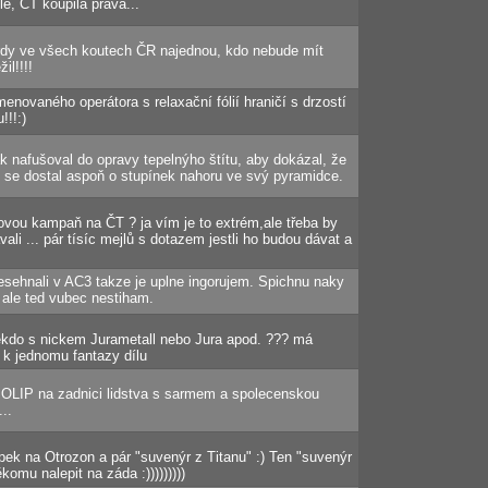
le, ČT koupila práva...
ardy ve všech koutech ČR najednou, kdo nebude mít
il!!!!
novaného operátora s relaxační fólií hraničí s drzostí
!!!:)
 nafušoval do opravy tepelnýho štítu, aby dokázal, že
 se dostal aspoň o stupínek nahoru ve svý pyramidce.
ovou kampaň na ČT ? ja vím je to extrém,ale třeba by
ali ... pár tísíc mejlů s dotazem jestli ho budou dávat a
 nesehnali v AC3 takze je uplne ingorujem. Spichnu naky
 ale ted vubec nestiham.
kdo s nickem Jurametall nebo Jura apod. ??? má
 k jednomu fantazy dílu
POLIP na zadnici lidstva s sarmem a spolecenskou
...
epek na Otrozon a pár "suvenýr z Titanu" :) Ten "suvenýr
omu nalepit na záda :)))))))))