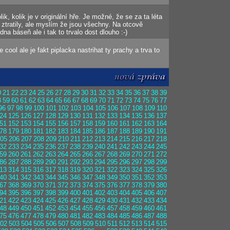
ik, kolik je v originální hře. Je možné, že se za ta léta
 ztratily, ale myslím že jsou všechny. Na otcově
dna báseň ale i tak to trvalo dost dlouho :-)
 cool ale je fakt piplacka nastrihat ty prachy a trva to
0
21
22
23
24
25
26
27
28
29
30
31
32
33
34
35
36
37
38
39
8
59
60
61
62
63
64
65
66
67
68
69
70
71
72
73
74
75
76
77
96
97
98
99
100
101
102
103
104
105
106
107
108
109
110
24
125
126
127
128
129
130
131
132
133
134
135
136
137
51
152
153
154
155
156
157
158
159
160
161
162
163
164
78
179
180
181
182
183
184
185
186
187
188
189
190
191
05
206
207
208
209
210
211
212
213
214
215
216
217
218
32
233
234
235
236
237
238
239
240
241
242
243
244
245
59
260
261
262
263
264
265
266
267
268
269
270
271
272
86
287
288
289
290
291
292
293
294
295
296
297
298
299
13
314
315
316
317
318
319
320
321
322
323
324
325
326
40
341
342
343
344
345
346
347
348
349
350
351
352
353
67
368
369
370
371
372
373
374
375
376
377
378
379
380
94
395
396
397
398
399
400
401
402
403
404
405
406
407
21
422
423
424
425
426
427
428
429
430
431
432
433
434
48
449
450
451
452
453
454
455
456
457
458
459
460
461
75
476
477
478
479
480
481
482
483
484
485
486
487
488
02
503
504
505
506
507
508
509
510
511
512
513
514
515