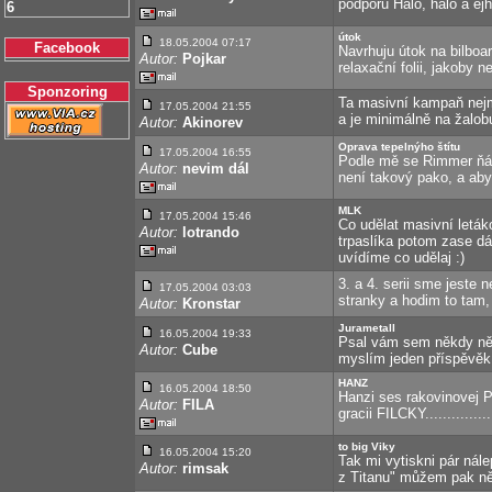
podporu Haló, haló a ejh
6
útok
18.05.2004 07:17
Facebook
Navrhuju útok na bilbo
Autor:
Pojkar
relaxační folii, jakoby než
Sponzoring
Ta masivní kampaň nejme
17.05.2004 21:55
a je minimálně na žalobu
Autor:
Akinorev
Oprava tepelnýho štítu
17.05.2004 16:55
Podle mě se Rimmer ňák
Autor:
nevim dál
není takový pako, a aby
MLK
17.05.2004 15:46
Co udělat masivní leták
Autor:
lotrando
trpaslíka potom zase dáv
uvídíme co udělaj :)
3. a 4. serii sme jeste
17.05.2004 03:03
stranky a hodim to tam,
Autor:
Kronstar
Jurametall
16.05.2004 19:33
Psal vám sem někdy ně
Autor:
Cube
myslím jeden příspěvěk
HANZ
16.05.2004 18:50
Hanzi ses rakovinovej 
Autor:
FILA
gracii FILCKY...............
to big Viky
16.05.2004 15:20
Tak mi vytiskni pár nál
Autor:
rimsak
z Titanu" můžem pak něk