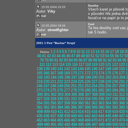
Dostihy
15.05.2004 23:25
Všech karet je přesně tol
Autor:
Viky
v původní hře jedna dvě
řezačce na papír je to je
Cool
15.05.2004 19:04
Ta hra dostihy vod vas je
Autor:
streetfighter
tak 5 hodin.
2001 © Petr "Buchar" Krojzl
1
2
3
4
5
6
7
8
9
10
11
12
13
14
15
16
17
18
19
2
Strana:
40
41
42
43
44
45
46
47
48
49
50
51
52
53
54
55
56
57
5
78
79
80
81
82
83
84
85
86
87
88
89
90
91
92
93
94
95
111
112
113
114
115
116
117
118
119
120
121
122
123
1
138
139
140
141
142
143
144
145
146
147
148
149
150
1
165
166
167
168
169
170
171
172
173
174
175
176
177
1
192
193
194
195
196
197
198
199
200
201
202
203
204
2
219
220
221
222
223
224
225
226
227
228
229
230
231
2
246
247
248
249
250
251
252
253
254
255
256
257
258
2
273
274
275
276
277
278
279
280
281
282
283
284
285
2
300
301
302
303
304
305
306
307
308
309
310
311
312
3
327
328
329
330
331
332
333
334
335
336
337
338
339
3
354
355
356
357
358
359
360
361
362
363
364
365
366
3
381
382
383
384
385
386
387
388
389
390
391
392
393
3
408
409
410
411
412
413
414
415
416
417
418
419
420
4
435
436
437
438
439
440
441
442
443
444
445
446
447
4
462
463
464
465
466
467
468
469
470
471
472
473
474
4
489
490
491
492
493
494
495
496
497
498
499
500
501
5