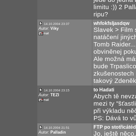
limitu :)) 2 Pa
ripu?
whfokfsljasdqw
14.10.2004 23:37
Autor:
Viky
Slavek > Film 
natáčení jiných
Tomb Raider...
obviněnej poku
Ale možná máš
bude Trpaslico
zkušenostech 
takový Zdeněk 
to Hadati
14.10.2004 23:15
Autor:
TEZI
Abych tě nevza
mezi ty "šťastl
při výkladu ně
PS: Dává to v
FTP po stotřicáté
14.10.2004 21:51
Autor:
Palladin
Jo, ještě něco