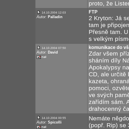
proto, že Liste
FTP
14.10.2004 12:03
Autor:
Palladin
2 Kryton: Já s
tam je připoje
Přesně tam. U
s velkým písm
komunikace do vš
14.10.2004 07:50
Autor:
David
Zdar všem pří
sháním díly Náv
Apokalypsy na
CD, ale určitě
kazeta, ohraná
pomoci, ozvět
ve svých pamě
zařídím sám. A
drahocenný čas
Nemáte něgdo
14.10.2004 00:55
Autor:
Spicolli
(popř. Rip) se