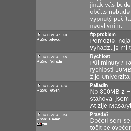
jinak vás bude
občas nebude 
vypnutý počíta
neovlivním.
ftp problem
14.10.2004 19:53
Autor:
pikacu
Pomozte, neja
vyhadzuje mi t
Rychlost
14.10.2004 19:05
Autor:
Palladin
Půl minuty? Ta
rychlosti 10M
žije Univerzit
Palladin
14.10.2004 14:24
Autor:
Raven
No 300MB z HT
stahoval jsem 
At zije Masary
Pravda?
14.10.2004 13:53
Autor:
slavek
Dočetl sem se
točit celovečer