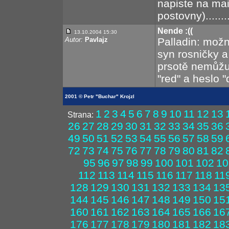
napiste na mail
postovny).......
Nende :((
13.10.2004 15:30
Autor:
Pavlajz
Palladin: možn
syn rosničky a
prsotě nemůžu 
"red" a heslo "d
2001 © Petr "Buchar" Krojzl
1
2
3
4
5
6
7
8
9
10
11
12
13
Strana:
26
27
28
29
30
31
32
33
34
35
36
49
50
51
52
53
54
55
56
57
58
59
72
73
74
75
76
77
78
79
80
81
82
95
96
97
98
99
100
101
102
10
112
113
114
115
116
117
118
11
128
129
130
131
132
133
134
13
144
145
146
147
148
149
150
15
160
161
162
163
164
165
166
16
176
177
178
179
180
181
182
18