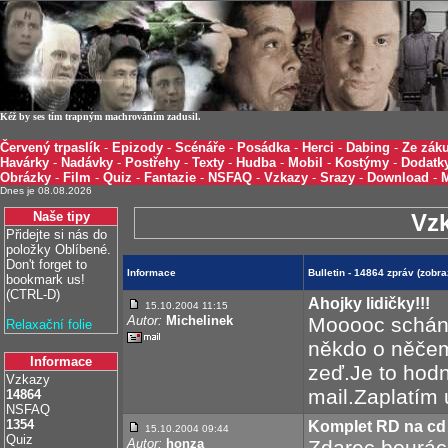
Kéž by ses tím trapným machrováním zadusil.
Červený trpaslík
-
Epizody
-
Scénáře
-
Posádka
-
Herci
-
Dabing
-
Ze záku
Havárky
-
Nadávky
-
Postřehy
-
Texty
-
Hudba
-
Mobil
-
Kostýmy
-
Dodatk
Obrázky
-
Film
-
Quiz
-
Fantazie
-
NSFAQ
-
Vzkazy
-
Srazy
-
Download
-
Dnes je 08.08.2026
Naše tipy
Vz
Přidejte si nás do
položky Oblíbené.
Don't forget to
Informace
Bulletin - 14864 zpráv (zobr
bookmark us!
(CTRL-D)
Ahojky lidičky!!!
15.10.2004 11:15
Autor:
Michelinek
Mooooc schání
Relaxační folie
někdo o něčem
Informace
zeď.Je to hodn
Vzkazy
mail.Zaplatím u
14864
NSFAQ
1354
Komplet RD na cd
15.10.2004 09:44
Quiz
Autor:
honza
Zdarec bouráci