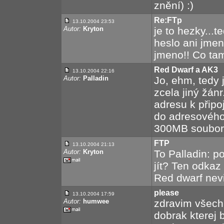
znění) :)
Re:FTp
13.10.2004 23:53
Autor:
Kryton
je to hezky...t
heslo ani jmen
jmeno!! Co ta
Red Dwarf a AK3
13.10.2004 22:16
Autor:
Palladin
Jo, ehm, tedy j
zcela jiný žánr
adresu k připoj
do adresového 
300MB soubory
FTP
13.10.2004 21:13
Autor:
Kryton
To Palladin: p
jít? Ten odkaz
Red dwarf nevi
please
13.10.2004 17:59
Autor:
humwee
zdravim všechn
dobrak kterej 