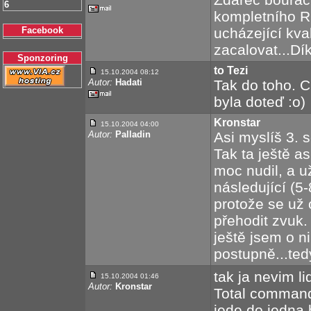
6
kompletního R
Facebook
ucházející kv
zacalovat...Dík
Sponzoring
to Tezi
15.10.2004 08:12
Autor:
Hadati
Tak do toho. Ch
byla doteď :o)
Kronstar
15.10.2004 04:00
Autor:
Palladin
Asi myslíš 3.
Tak ta ještě as
moc nudil, a už
následující (5
protože se už o
přehodit zvuk. 
ještě jsem o n
postupně...tedy
tak ja nevim li
15.10.2004 01:46
Autor:
Kronstar
Total comman
jede do jedna