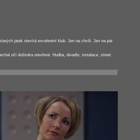
arých jatek otevírá excelentní klub. Jen na chvíli. Jen na pár
echat oči doširoka otevřené. Hudba, divadlo, instalace, street