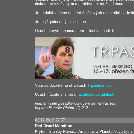
diskusí se vzdělanými a atraktivními muži a ženami.
Je tu další vzácné setkání špičkových odborníků na
brit
Je tu již jedenáctý Trpaslicon.
Ozdobte svým charismatem... festival nadlidí.
Více se dozvíte na stránkách
Trpaslicon.cz
.
Účast můžete přislíbit u
facebookové události
.
jménem celé posádky Osvícení se na Vás těší
kapitán Hercule Platini, IQ 212
02.12.2012 22:57
Red Dwarf Marathon
Kryton, Stanley Povoda, Amanitas a Planeta Nova Djs 