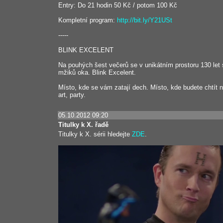
Entry: Do 21 hodin 50 Kč / potom 100 Kč
Kompletní program:
http://bit.ly/Y21USt
-----
BLINK EXCELENT
Na pouhých šest večerů se v unikátním prostoru 130 let st
mžiků oka. Blink Excelent.
Místo, kde se vám zatají dech. Místo, kde budete chtít n
art, party.
05.10.2012 09:20
Titulky k X. řadě
Titulky k X. sérii hledejte
ZDE
.