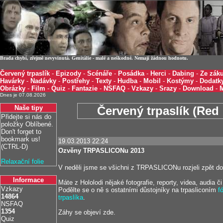
Brada chybí, zřejmě nevyvinutá. Genitálie - malé a neškodné. Nemají žádnou hodnotu.
Červený trpaslík
-
Epizody
-
Scénáře
-
Posádka
-
Herci
-
Dabing
-
Ze záku
Havárky
-
Nadávky
-
Postřehy
-
Texty
-
Hudba
-
Mobil
-
Kostýmy
-
Dodatk
Obrázky
-
Film
-
Quiz
-
Fantazie
-
NSFAQ
-
Vzkazy
-
Srazy
-
Download
-
Dnes je 07.08.2026
Naše tipy
Červený trpaslík (Red 
Přidejte si nás do
položky Oblíbené.
Don't forget to
bookmark us!
19.03.2013 22:24
(CTRL-D)
Ozvěny TRPASLICONu 2013
Relaxační folie
V neděli jsme se všichni z TRPASLICONu rozjeli zpět do
Informace
Máte z Hololodi nějaké fotografie, reporty, videa, audia č
Vzkazy
Podělte se o ně s ostatními důstojníky na trpasliconím
f
14864
trpaslíka
.
NSFAQ
1354
Záhy se objeví zde.
Quiz