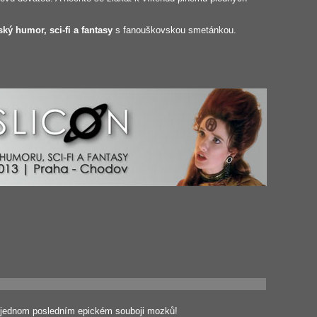
ský humor, sci-fi a fantasy
s fanouškovskou smetánkou.
v jednom posledním epickém souboji mozků!