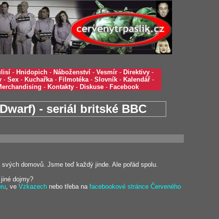
lisí
-
Hnidopich
-
Náboženství
-
Vesmír
-
Direktivy
-
y
-
Sex
-
Kuchařka
-
Filmotéka
-
Slovník
-
Kalendář
-
Merchandising
-
Kontakty
-
Diskuse
-
Facebook
Dwarf) - seriál britské BBC
 svých domovů. Jsme teď každý jinde. Ale pořád spolu.
i jiné dojmy?
óru
, ve
Vzkazech
nebo třeba na
facebookové stránce Červeného