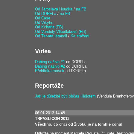
Od Jaroslava Houdka
/
na FB
Od DORFLa
/
na FB
Od Case
Od Vikyho
Od Kcharla (FB)
Od Venduly Vlkodlakové (FB)
Od Tar-ara Istandil
/
Ke stažení
Videa
Dabing naživo #1
od DORFLa
Dabing naživo #2
od DORFLa
Přehlídka masek
od DORFLa
Reportáže
Jak je důležité býti občas Hidiotem
(Vendula Brunhoferov
06.01.2013 14:48
TRPASLICON 2013
Všechno, co chci od života, je na tomhle conu!
Odložte na moment Marcela Prousta. Ztlumte Beethoveno